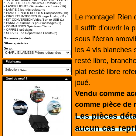
TABLETTE LCD Ecritures & Dessins
(1)
LASER,LIGHTS,Générateurs à fumée
(16)
LAMPE à led très puissante
PIANO FENDER RHODES-Composants
(10)
Le montage! Rien d
CIRCUITS INTEGRES Vintage Analog
(11)
KIT CONVERSION Vidéo/Son to USB
(1)
PANNEAU lumineux pour messages
(1)
Il suffit d'ouvrir la
COMMANDES Spéciales Clients
OFFRES spéciales
SERVICE de Réparations Clients
(2)
sous l'écran amovibl
Nouveaux produits
Offres spéciales
les 4 vis blanches
Go to..
resté libre, branch
Fabricants
plat resté libre refe
Quoi de neuf ?
joué.
Vendu comme acce
comme pièce de 
Les pièces dét
aucun cas repr