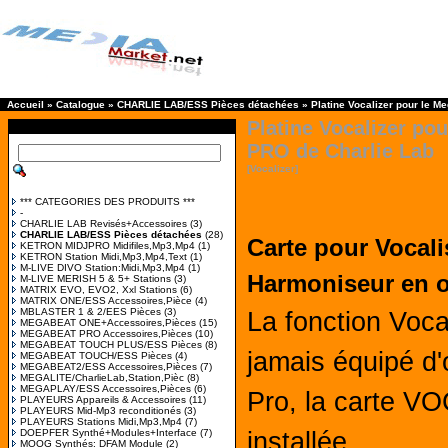
Accueil
»
Catalogue
»
CHARLIE LAB/ESS Pièces détachées
»
Platine Vocalizer pour le M
Platine Vocalizer po
PRO de Charlie Lab
[Vocalizer]
*** CATEGORIES DES PRODUITS ***
-
CHARLIE LAB Revisés+Accessoires
(3)
CHARLIE LAB/ESS Pièces détachées
(28)
Carte pour Vocali
KETRON MIDJPRO Midifiles,Mp3,Mp4
(1)
KETRON Station Midi,Mp3,Mp4,Text
(1)
M-LIVE DIVO Station:Midi,Mp3,Mp4
(1)
Harmoniseur en o
M-LIVE MERISH 5 & 5+ Stations
(3)
MATRIX EVO, EVO2, Xxl Stations
(6)
MATRIX ONE/ESS Accessoires,Pièce
(4)
MBLASTER 1 & 2/EES Pièces
(3)
La fonction Voca
MEGABEAT ONE+Accessoires,Pièces
(15)
MEGABEAT PRO Accessoires,Pièces
(10)
MEGABEAT TOUCH PLUS/ESS Pièces
(8)
jamais équipé d'
MEGABEAT TOUCH/ESS Pièces
(4)
MEGABEAT2/ESS Accessoires,Pièces
(7)
MEGALITE/CharlieLab,Station,Pièc
(8)
MEGAPLAY/ESS Accessoires,Pièces
(6)
Pro, la carte VO
PLAYEURS Appareils & Accessoires
(11)
PLAYEURS Mid-Mp3 reconditionés
(3)
PLAYEURS Stations Midi,Mp3,Mp4
(7)
DOEPFER Synthé+Modules+Interface
(7)
installée.
MOOG Synthés: DFAM Module
(2)