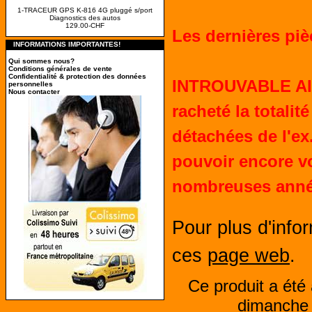
1-TRACEUR GPS K-816 4G pluggé s/port
Diagnostics des autos
129.00-CHF
Les dernières pi
INFORMATIONS IMPORTANTES!
Qui sommes nous?
Conditions générales de vente
Confidentialité & protection des données
INTROUVABLE AI
personnelles
Nous contacter
racheté la totalit
détachées de l'ex
pouvoir encore v
nombreuses anné
Pour plus d'infor
ces
page web
.
Ce produit a été 
dimanche