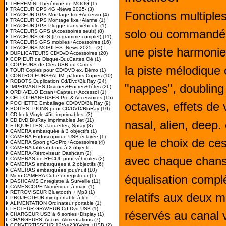
THEREMINI Thérémine de MOOG
(1)
TRACEUR GPS 4G -News 2025-
(3)
Fonctions multiples
TRACEUR GPS Montage fixe+Accesso
(4)
TRACEUR GPS Montage fixe+Alarme
(1)
TRACEUR GPS Pluggé dans véhicule
(1)
solo ou commandé
TRACEURS GPS (Accessoires seuls)
(8)
TRACEURS GPS (Programme complet)
(11)
TRACEURS GPS mobiles+Accessoires
(16)
TRACEURS MOBILES -News 2025 -
(3)
une piste harmonie
DUPLICATEURS CD/DvD Accessoires
(20)
COPIEUR de Disque-Dur,Cartes,Clé
(1)
COPIEURS de Clés USB ou Cartes
la piste mélodique 
TOUR Copies pour CD/DVD ex. Démo
(1)
CONTROLEURS+ALIM. p/Tours Copies
(10)
ROBOTS Duplication Cd/Dvd/BluRay
(24)
"nappes", doubling
IMPRIMANTES Disques+Encres+Têtes
(26)
ORDI-VELO Ecran+Capteur+Accessoi
(1)
CELLOPHANEUSES Pro & Accessoires
(15)
octaves, effets de 
POCHETTE Emballage CD/DVD/BluRay
(9)
BOITES, PIONS pour CD/DVD/BluRay
(10)
CD look Vinyle 45t. imprimables
(3)
CD,DvD,BluRay imprimables Jet
(11)
nasal, alien, deep. 
ETIQUETTES, Jaquettes, Spray
(3)
CAMERA embarquée à 3 objectifs
(1)
CAMERA Endoscopique USB éclairée
(1)
que le choix de ce
CAMERA Sport g/GoPro+Accessoires
(4)
CAMERA tableau-bord à 2 objectif
CAMERA-Rétroviseur, Dashcam
(2)
avec chaque chans
CAMERAS de RECUL pour véhicules
(2)
CAMERAS embarquées à 2 objectifs
(6)
CAMERAS embarquées jour/nuit
(10)
Micro-CAMERA Cube enregistreur
(1)
équalisation compl
DASHCAMS Enregistre & Surveille
(11)
CAMESCOPE Numérique à main
(1)
RETROVISEUR Bluetooth + Mp3
(1)
relatifs aux deux m
PROJECTEUR mini portable à led
ALIMENTATION Ordinateur portable
(1)
LECTEUR-GRAVEUR Cd-Dvd USB
(1)
réservés au canal v
CHARGEUR USB à 6 sorties+Display
(1)
CHARGEURS, Accus, Alimentations
(7)
CONVERTISSEUR 12V->230Volts +USB
(2)