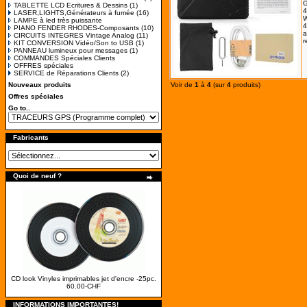
G
TABLETTE LCD Ecritures & Dessins
(1)
4
LASER,LIGHTS,Générateurs à fumée
(16)
W
LAMPE à led très puissante
4
PIANO FENDER RHODES-Composants
(10)
a
CIRCUITS INTEGRES Vintage Analog
(11)
r
KIT CONVERSION Vidéo/Son to USB
(1)
PANNEAU lumineux pour messages
(1)
COMMANDES Spéciales Clients
OFFRES spéciales
SERVICE de Réparations Clients
(2)
Nouveaux produits
Voir de
1
à
4
(sur
4
produits)
Offres spéciales
Go to..
Fabricants
Quoi de neuf ?
CD look Vinyles imprimables jet d'encre -25pc.
60.00-CHF
INFORMATIONS IMPORTANTES!