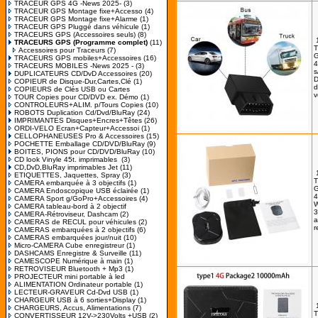
TRACEUR GPS 4G -News 2025-
(3)
TRACEUR GPS Montage fixe+Accesso
(4)
TRACEUR GPS Montage fixe+Alarme
(1)
TRACEUR GPS Pluggé dans véhicule
(1)
TRACEURS GPS (Accessoires seuls)
(8)
TRACEURS GPS (Programme complet)
(11)
Accessoires pour Traceurs
(7)
G
TRACEURS GPS mobiles+Accessoires
(16)
4
TRACEURS MOBILES -News 2025 -
(3)
s
DUPLICATEURS CD/DvD Accessoires
(20)
D
COPIEUR de Disque-Dur,Cartes,Clé
(1)
d
COPIEURS de Clés USB ou Cartes
v
TOUR Copies pour CD/DVD ex. Démo
(1)
CONTROLEURS+ALIM. p/Tours Copies
(10)
ROBOTS Duplication Cd/Dvd/BluRay
(24)
IMPRIMANTES Disques+Encres+Têtes
(26)
ORDI-VELO Ecran+Capteur+Accessoi
(1)
CELLOPHANEUSES Pro & Accessoires
(15)
POCHETTE Emballage CD/DVD/BluRay
(9)
BOITES, PIONS pour CD/DVD/BluRay
(10)
CD look Vinyle 45t. imprimables
(3)
CD,DvD,BluRay imprimables Jet
(11)
ETIQUETTES, Jaquettes, Spray
(3)
CAMERA embarquée à 3 objectifs
(1)
G
CAMERA Endoscopique USB éclairée
(1)
4
CAMERA Sport g/GoPro+Accessoires
(4)
W
CAMERA tableau-bord à 2 objectif
3
CAMERA-Rétroviseur, Dashcam
(2)
a
CAMERAS de RECUL pour véhicules
(2)
r
CAMERAS embarquées à 2 objectifs
(6)
CAMERAS embarquées jour/nuit
(10)
Micro-CAMERA Cube enregistreur
(1)
DASHCAMS Enregistre & Surveille
(11)
CAMESCOPE Numérique à main
(1)
RETROVISEUR Bluetooth + Mp3
(1)
PROJECTEUR mini portable à led
ALIMENTATION Ordinateur portable
(1)
LECTEUR-GRAVEUR Cd-Dvd USB
(1)
CHARGEUR USB à 6 sorties+Display
(1)
CHARGEURS, Accus, Alimentations
(7)
CONVERTISSEUR 12V->230Volts +USB
(2)