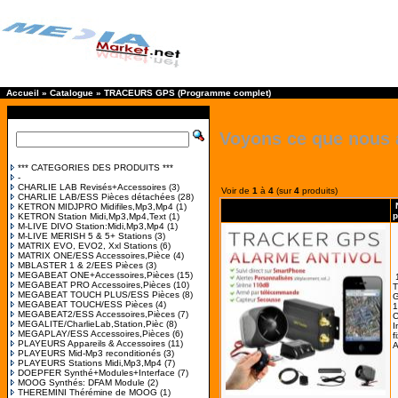
Accueil
»
Catalogue
»
TRACEURS GPS (Programme complet)
Voyons ce que nous 
*** CATEGORIES DES PRODUITS ***
-
CHARLIE LAB Revisés+Accessoires
(3)
Voir de
1
à
4
(sur
4
produits)
CHARLIE LAB/ESS Pièces détachées
(28)
KETRON MIDJPRO Midifiles,Mp3,Mp4
(1)
p
KETRON Station Midi,Mp3,Mp4,Text
(1)
M-LIVE DIVO Station:Midi,Mp3,Mp4
(1)
M-LIVE MERISH 5 & 5+ Stations
(3)
MATRIX EVO, EVO2, Xxl Stations
(6)
MATRIX ONE/ESS Accessoires,Pièce
(4)
MBLASTER 1 & 2/EES Pièces
(3)
MEGABEAT ONE+Accessoires,Pièces
(15)
MEGABEAT PRO Accessoires,Pièces
(10)
MEGABEAT TOUCH PLUS/ESS Pièces
(8)
G
MEGABEAT TOUCH/ESS Pièces
(4)
1
MEGABEAT2/ESS Accessoires,Pièces
(7)
MEGALITE/CharlieLab,Station,Pièc
(8)
I
MEGAPLAY/ESS Accessoires,Pièces
(6)
f
PLAYEURS Appareils & Accessoires
(11)
A
PLAYEURS Mid-Mp3 reconditionés
(3)
PLAYEURS Stations Midi,Mp3,Mp4
(7)
DOEPFER Synthé+Modules+Interface
(7)
MOOG Synthés: DFAM Module
(2)
THEREMINI Thérémine de MOOG
(1)