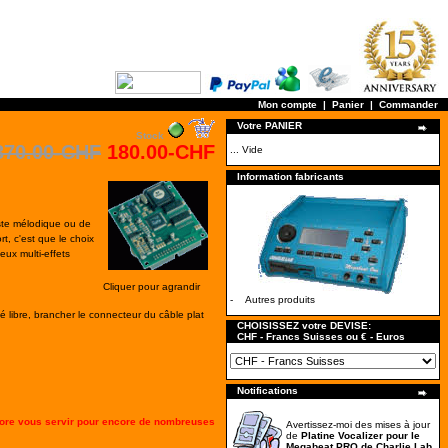
Mon compte
|
Panier
|
Commander
Votre PANIER
Stock
370.00-CHF
180.00-CHF
... Vide
Information fabricants
ste mélodique ou de
rt, c'est que le choix
ux multi-effets
Cliquer pour agrandir
-
Autres produits
sté libre, brancher le connecteur du câble plat
CHOISISSEZ votre DEVISE:
CHF - Francs Suisses ou € - Euros
Notifications
core vous servir pour encore de nombreuses
Avertissez-moi des mises à jour
de
Platine Vocalizer pour le
Megabeat PRO de Charlie Lab