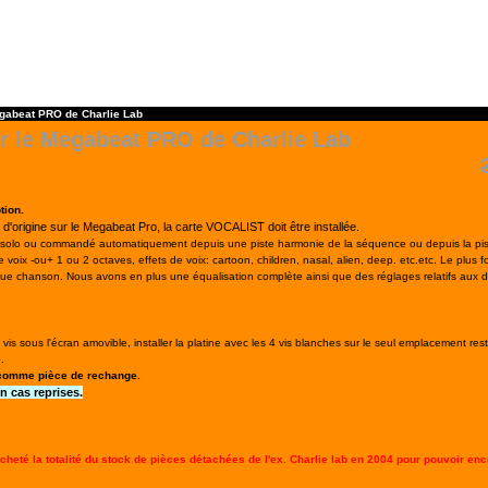
egabeat PRO de Charlie Lab
ur le Megabeat PRO de Charlie Lab
tion.
 d'origine sur le Megabeat Pro, la carte VOCALIST doit être installée.
e en solo ou commandé automatiquement depuis une piste harmonie de la séquence ou depuis la pi
voix -ou+ 1 ou 2 octaves, effets de voix: cartoon, children, nasal, alien, deep. etc.etc. Le plus fo
e chanson. Nous avons en plus une équalisation complète ainsi que des réglages relatifs aux de
r 4 vis sous l'écran amovible, installer la platine avec les 4 vis blanches sur le seul emplacement re
.
 comme pièce de rechange.
 cas reprises.
é la totalité du stock de pièces détachées de l'ex. Charlie lab en 2004 pour pouvoir en