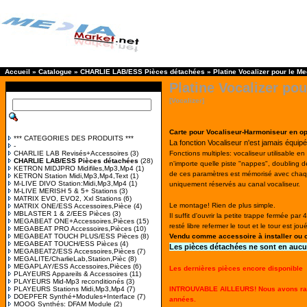
Accueil
»
Catalogue
»
CHARLIE LAB/ESS Pièces détachées
»
Platine Vocalizer pour le M
Platine Vocalizer po
[Vocalizer]
Carte pour Vocaliseur-Harmoniseur en op
*** CATEGORIES DES PRODUITS ***
La fonction Vocaliseur n'est jamais équipé
-
CHARLIE LAB Revisés+Accessoires
(3)
Fonctions multiples: vocaliseur utilisabl
CHARLIE LAB/ESS Pièces détachées
(28)
n'importe quelle piste "nappes", doubling de 
KETRON MIDJPRO Midifiles,Mp3,Mp4
(1)
de ces paramètres est mémorisé avec chaqu
KETRON Station Midi,Mp3,Mp4,Text
(1)
M-LIVE DIVO Station:Midi,Mp3,Mp4
(1)
uniquement réservés au canal vocaliseur.
M-LIVE MERISH 5 & 5+ Stations
(3)
MATRIX EVO, EVO2, Xxl Stations
(6)
Le montage! Rien de plus simple.
MATRIX ONE/ESS Accessoires,Pièce
(4)
MBLASTER 1 & 2/EES Pièces
(3)
Il suffit d'ouvrir la petite trappe fermée pa
MEGABEAT ONE+Accessoires,Pièces
(15)
resté libre refermer le tout et le tour est joué
MEGABEAT PRO Accessoires,Pièces
(10)
MEGABEAT TOUCH PLUS/ESS Pièces
(8)
Vendu comme accessoire à installer ou
MEGABEAT TOUCH/ESS Pièces
(4)
Les pièces détachées ne sont en aucun
MEGABEAT2/ESS Accessoires,Pièces
(7)
MEGALITE/CharlieLab,Station,Pièc
(8)
MEGAPLAY/ESS Accessoires,Pièces
(6)
Les dernières pièces encore disponible
PLAYEURS Appareils & Accessoires
(11)
PLAYEURS Mid-Mp3 reconditionés
(3)
PLAYEURS Stations Midi,Mp3,Mp4
(7)
INTROUVABLE AILLEURS! Nous avons rachet
DOEPFER Synthé+Modules+Interface
(7)
années.
MOOG Synthés: DFAM Module
(2)