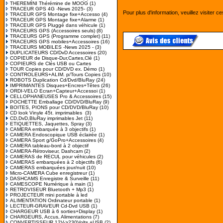
THEREMINI Thérémine de MOOG
(1)
TRACEUR GPS 4G -News 2025-
(3)
Pour plus d'information, veuillez visiter c
TRACEUR GPS Montage fixe+Accesso
(4)
TRACEUR GPS Montage fixe+Alarme
(1)
TRACEUR GPS Pluggé dans véhicule
(1)
TRACEURS GPS (Accessoires seuls)
(8)
TRACEURS GPS (Programme complet)
(11)
TRACEURS GPS mobiles+Accessoires
(16)
TRACEURS MOBILES -News 2025 -
(3)
DUPLICATEURS CD/DvD Accessoires
(20)
COPIEUR de Disque-Dur,Cartes,Clé
(1)
COPIEURS de Clés USB ou Cartes
TOUR Copies pour CD/DVD ex. Démo
(1)
CONTROLEURS+ALIM. p/Tours Copies
(10)
ROBOTS Duplication Cd/Dvd/BluRay
(24)
IMPRIMANTES Disques+Encres+Têtes
(26)
ORDI-VELO Ecran+Capteur+Accessoi
(1)
CELLOPHANEUSES Pro & Accessoires
(15)
POCHETTE Emballage CD/DVD/BluRay
(9)
BOITES, PIONS pour CD/DVD/BluRay
(10)
CD look Vinyle 45t. imprimables
(3)
CD,DvD,BluRay imprimables Jet
(11)
ETIQUETTES, Jaquettes, Spray
(3)
CAMERA embarquée à 3 objectifs
(1)
CAMERA Endoscopique USB éclairée
(1)
CAMERA Sport g/GoPro+Accessoires
(4)
CAMERA tableau-bord à 2 objectif
CAMERA-Rétroviseur, Dashcam
(2)
CAMERAS de RECUL pour véhicules
(2)
CAMERAS embarquées à 2 objectifs
(6)
CAMERAS embarquées jour/nuit
(10)
Micro-CAMERA Cube enregistreur
(1)
DASHCAMS Enregistre & Surveille
(11)
CAMESCOPE Numérique à main
(1)
RETROVISEUR Bluetooth + Mp3
(1)
PROJECTEUR mini portable à led
ALIMENTATION Ordinateur portable
(1)
LECTEUR-GRAVEUR Cd-Dvd USB
(1)
CHARGEUR USB à 6 sorties+Display
(1)
CHARGEURS, Accus, Alimentations
(7)
CONVERTISSEUR 12V->230Volts +USB
(2)