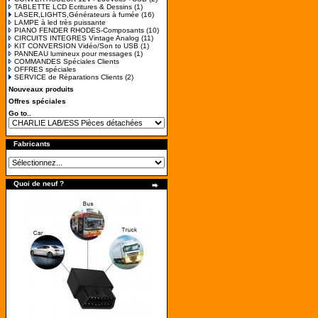
TABLETTE LCD Ecritures & Dessins
(1)
LASER,LIGHTS,Générateurs à fumée
(16)
LAMPE à led très puissante
PIANO FENDER RHODES-Composants
(10)
CIRCUITS INTEGRES Vintage Analog
(11)
KIT CONVERSION Vidéo/Son to USB
(1)
PANNEAU lumineux pour messages
(1)
COMMANDES Spéciales Clients
OFFRES spéciales
SERVICE de Réparations Clients
(2)
Nouveaux produits
Offres spéciales
Go to..
Fabricants
Quoi de neuf ?