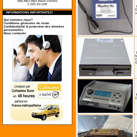
Midi,Mp3,Mp4,Wave,Paroles
2,595.00-CHF
D
INFORMATIONS IMPORTANTES!
v
Qui sommes nous?
Conditions générales de vente
Confidentialité & protection des données
personnelles
Nous contacter
M
O
G
C
R