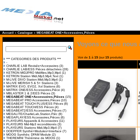
Accueil
»
Catalogue
»
MEGABEAT ONE+Accessoires,Pièces
Voyons ce que nous 
Voir de
1
à
15
(sur
15
produits)
*** CATEGORIES DES PRODUITS ***
-
CHARLIE LAB Revisés+Accessoires
(3)
CHARLIE LAB/ESS Pièces détachées
(28)
KETRON MIDJPRO Midifiles,Mp3,Mp4
(1)
KETRON Station Midi,Mp3,Mp4,Text
(1)
M-LIVE DIVO Station:Midi,Mp3,Mp4
(1)
M-LIVE MERISH 5 & 5+ Stations
(3)
MATRIX EVO, EVO2, Xxl Stations
(6)
MATRIX ONE/ESS Accessoires,Pièce
(4)
MBLASTER 1 & 2/EES Pièces
(3)
d
MEGABEAT ONE+Accessoires,Pièces
(15)
p
MEGABEAT PRO Accessoires,Pièces
(10)
&
MEGABEAT TOUCH PLUS/ESS Pièces
(8)
MEGABEAT TOUCH/ESS Pièces
(4)
MEGABEAT2/ESS Accessoires,Pièces
(7)
MEGALITE/CharlieLab,Station,Pièc
(8)
MEGAPLAY/ESS Accessoires,Pièces
(6)
PLAYEURS Appareils & Accessoires
(11)
PLAYEURS Mid-Mp3 reconditionés
(3)
PLAYEURS Stations Midi,Mp3,Mp4
(7)
DOEPFER Synthé+Modules+Interface
(7)
MOOG Synthés: DFAM Module
(2)
THEREMINI Thérémine de MOOG
(1)