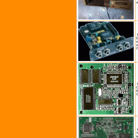
r
D
e
a
8
Y
l