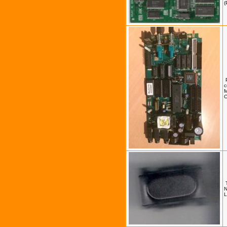
(
c
C
N
L