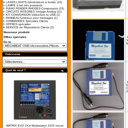
LASER,LIGHTS,Générateurs à fumée
(16)
LAMPE à led très puissante
PIANO FENDER RHODES-Composants
(10)
CIRCUITS INTEGRES Vintage Analog
(11)
KIT CONVERSION Vidéo/Son to USB
(1)
PANNEAU lumineux pour messages
(1)
COMMANDES Spéciales Clients
OFFRES spéciales
SERVICE de Réparations Clients
(2)
Nouveaux produits
Offres spéciales
V
Go to..
M
Fabricants
Quoi de neuf ?
D
O
2
MATRIX EVO 2Xxl Workstation 2025 neuve