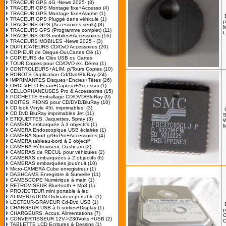
TRACEUR GPS 4G -News 2025-
(3)
TRACEUR GPS Montage fixe+Accesso
(4)
TRACEUR GPS Montage fixe+Alarme
(1)
TRACEUR GPS Pluggé dans véhicule
(1)
p
TRACEURS GPS (Accessoires seuls)
(8)
M
TRACEURS GPS (Programme complet)
(11)
L
TRACEURS GPS mobiles+Accessoires
(16)
TRACEURS MOBILES -News 2025 -
(3)
DUPLICATEURS CD/DvD Accessoires
(20)
COPIEUR de Disque-Dur,Cartes,Clé
(1)
COPIEURS de Clés USB ou Cartes
TOUR Copies pour CD/DVD ex. Démo
(1)
CONTROLEURS+ALIM. p/Tours Copies
(10)
ROBOTS Duplication Cd/Dvd/BluRay
(24)
IMPRIMANTES Disques+Encres+Têtes
(26)
ORDI-VELO Ecran+Capteur+Accessoi
(1)
CELLOPHANEUSES Pro & Accessoires
(15)
POCHETTE Emballage CD/DVD/BluRay
(9)
BOITES, PIONS pour CD/DVD/BluRay
(10)
CD look Vinyle 45t. imprimables
(3)
CD,DvD,BluRay imprimables Jet
(11)
ETIQUETTES, Jaquettes, Spray
(3)
W
CAMERA embarquée à 3 objectifs
(1)
M
CAMERA Endoscopique USB éclairée
(1)
CAMERA Sport g/GoPro+Accessoires
(4)
CAMERA tableau-bord à 2 objectif
CAMERA-Rétroviseur, Dashcam
(2)
CAMERAS de RECUL pour véhicules
(2)
CAMERAS embarquées à 2 objectifs
(6)
CAMERAS embarquées jour/nuit
(10)
Micro-CAMERA Cube enregistreur
(1)
DASHCAMS Enregistre & Surveille
(11)
CAMESCOPE Numérique à main
(1)
RETROVISEUR Bluetooth + Mp3
(1)
PROJECTEUR mini portable à led
ALIMENTATION Ordinateur portable
(1)
LECTEUR-GRAVEUR Cd-Dvd USB
(1)
CHARGEUR USB à 6 sorties+Display
(1)
p
CHARGEURS, Accus, Alimentations
(7)
O
CONVERTISSEUR 12V->230Volts +USB
(2)
TABLETTE LCD Ecritures & Dessins
(1)