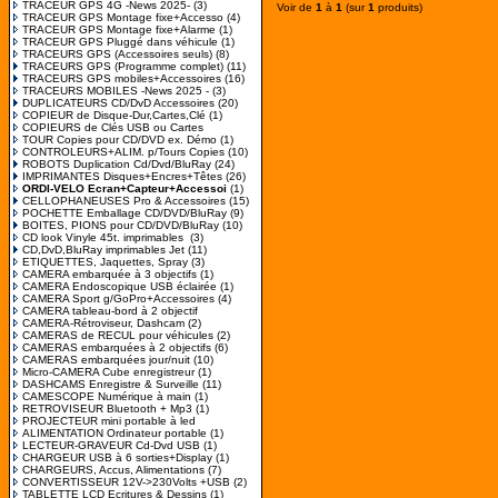
TRACEUR GPS 4G -News 2025-
(3)
Voir de
1
à
1
(sur
1
produits)
TRACEUR GPS Montage fixe+Accesso
(4)
TRACEUR GPS Montage fixe+Alarme
(1)
TRACEUR GPS Pluggé dans véhicule
(1)
TRACEURS GPS (Accessoires seuls)
(8)
TRACEURS GPS (Programme complet)
(11)
TRACEURS GPS mobiles+Accessoires
(16)
TRACEURS MOBILES -News 2025 -
(3)
DUPLICATEURS CD/DvD Accessoires
(20)
COPIEUR de Disque-Dur,Cartes,Clé
(1)
COPIEURS de Clés USB ou Cartes
TOUR Copies pour CD/DVD ex. Démo
(1)
CONTROLEURS+ALIM. p/Tours Copies
(10)
ROBOTS Duplication Cd/Dvd/BluRay
(24)
IMPRIMANTES Disques+Encres+Têtes
(26)
ORDI-VELO Ecran+Capteur+Accessoi
(1)
CELLOPHANEUSES Pro & Accessoires
(15)
POCHETTE Emballage CD/DVD/BluRay
(9)
BOITES, PIONS pour CD/DVD/BluRay
(10)
CD look Vinyle 45t. imprimables
(3)
CD,DvD,BluRay imprimables Jet
(11)
ETIQUETTES, Jaquettes, Spray
(3)
CAMERA embarquée à 3 objectifs
(1)
CAMERA Endoscopique USB éclairée
(1)
CAMERA Sport g/GoPro+Accessoires
(4)
CAMERA tableau-bord à 2 objectif
CAMERA-Rétroviseur, Dashcam
(2)
CAMERAS de RECUL pour véhicules
(2)
CAMERAS embarquées à 2 objectifs
(6)
CAMERAS embarquées jour/nuit
(10)
Micro-CAMERA Cube enregistreur
(1)
DASHCAMS Enregistre & Surveille
(11)
CAMESCOPE Numérique à main
(1)
RETROVISEUR Bluetooth + Mp3
(1)
PROJECTEUR mini portable à led
ALIMENTATION Ordinateur portable
(1)
LECTEUR-GRAVEUR Cd-Dvd USB
(1)
CHARGEUR USB à 6 sorties+Display
(1)
CHARGEURS, Accus, Alimentations
(7)
CONVERTISSEUR 12V->230Volts +USB
(2)
TABLETTE LCD Ecritures & Dessins
(1)