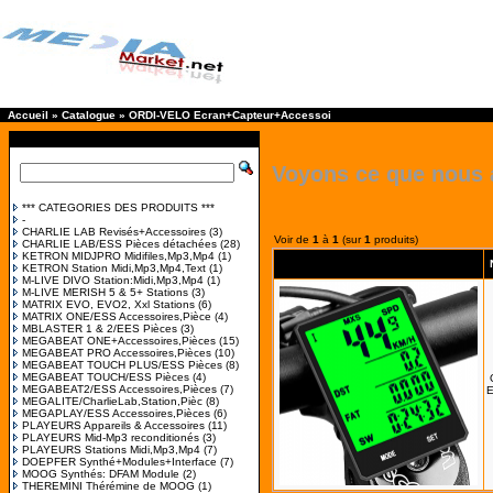
Accueil
»
Catalogue
»
ORDI-VELO Ecran+Capteur+Accessoi
Voyons ce que nous 
*** CATEGORIES DES PRODUITS ***
-
CHARLIE LAB Revisés+Accessoires
(3)
Voir de
1
à
1
(sur
1
produits)
CHARLIE LAB/ESS Pièces détachées
(28)
KETRON MIDJPRO Midifiles,Mp3,Mp4
(1)
KETRON Station Midi,Mp3,Mp4,Text
(1)
M-LIVE DIVO Station:Midi,Mp3,Mp4
(1)
M-LIVE MERISH 5 & 5+ Stations
(3)
MATRIX EVO, EVO2, Xxl Stations
(6)
MATRIX ONE/ESS Accessoires,Pièce
(4)
MBLASTER 1 & 2/EES Pièces
(3)
MEGABEAT ONE+Accessoires,Pièces
(15)
MEGABEAT PRO Accessoires,Pièces
(10)
MEGABEAT TOUCH PLUS/ESS Pièces
(8)
MEGABEAT TOUCH/ESS Pièces
(4)
MEGABEAT2/ESS Accessoires,Pièces
(7)
E
MEGALITE/CharlieLab,Station,Pièc
(8)
MEGAPLAY/ESS Accessoires,Pièces
(6)
PLAYEURS Appareils & Accessoires
(11)
PLAYEURS Mid-Mp3 reconditionés
(3)
PLAYEURS Stations Midi,Mp3,Mp4
(7)
DOEPFER Synthé+Modules+Interface
(7)
MOOG Synthés: DFAM Module
(2)
THEREMINI Thérémine de MOOG
(1)