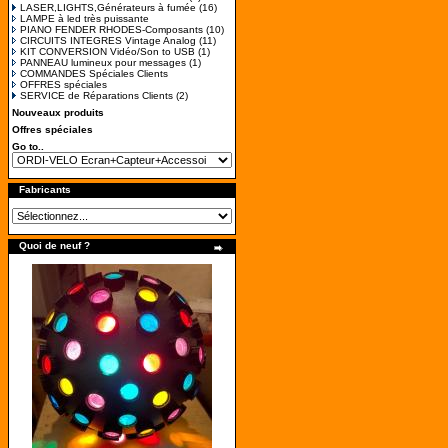
LASER,LIGHTS,Générateurs à fumée
(16)
LAMPE à led très puissante
PIANO FENDER RHODES-Composants
(10)
CIRCUITS INTEGRES Vintage Analog
(11)
KIT CONVERSION Vidéo/Son to USB
(1)
PANNEAU lumineux pour messages
(1)
COMMANDES Spéciales Clients
OFFRES spéciales
SERVICE de Réparations Clients
(2)
Nouveaux produits
Offres spéciales
Go to..
Fabricants
Quoi de neuf ?