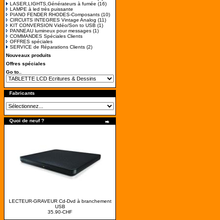
LASER,LIGHTS,Générateurs à fumée
(16)
LAMPE à led très puissante
PIANO FENDER RHODES-Composants
(10)
CIRCUITS INTEGRES Vintage Analog
(11)
KIT CONVERSION Vidéo/Son to USB
(1)
PANNEAU lumineux pour messages
(1)
COMMANDES Spéciales Clients
OFFRES spéciales
SERVICE de Réparations Clients
(2)
Nouveaux produits
Offres spéciales
Go to..
Fabricants
Quoi de neuf ?
LECTEUR-GRAVEUR Cd-Dvd à branchement
USB
35.90-CHF