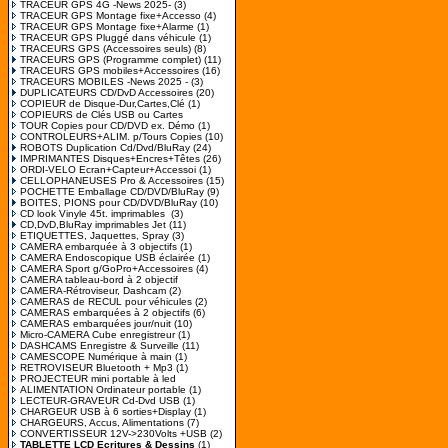
TRACEUR GPS 4G -News 2025-
(3)
TRACEUR GPS Montage fixe+Accesso
(4)
TRACEUR GPS Montage fixe+Alarme
(1)
TRACEUR GPS Pluggé dans véhicule
(1)
TRACEURS GPS (Accessoires seuls)
(8)
TRACEURS GPS (Programme complet)
(11)
TRACEURS GPS mobiles+Accessoires
(16)
TRACEURS MOBILES -News 2025 -
(3)
DUPLICATEURS CD/DvD Accessoires
(20)
COPIEUR de Disque-Dur,Cartes,Clé
(1)
COPIEURS de Clés USB ou Cartes
TOUR Copies pour CD/DVD ex. Démo
(1)
CONTROLEURS+ALIM. p/Tours Copies
(10)
ROBOTS Duplication Cd/Dvd/BluRay
(24)
IMPRIMANTES Disques+Encres+Têtes
(26)
ORDI-VELO Ecran+Capteur+Accessoi
(1)
CELLOPHANEUSES Pro & Accessoires
(15)
POCHETTE Emballage CD/DVD/BluRay
(9)
BOITES, PIONS pour CD/DVD/BluRay
(10)
CD look Vinyle 45t. imprimables
(3)
CD,DvD,BluRay imprimables Jet
(11)
ETIQUETTES, Jaquettes, Spray
(3)
CAMERA embarquée à 3 objectifs
(1)
CAMERA Endoscopique USB éclairée
(1)
CAMERA Sport g/GoPro+Accessoires
(4)
CAMERA tableau-bord à 2 objectif
CAMERA-Rétroviseur, Dashcam
(2)
CAMERAS de RECUL pour véhicules
(2)
CAMERAS embarquées à 2 objectifs
(6)
CAMERAS embarquées jour/nuit
(10)
Micro-CAMERA Cube enregistreur
(1)
DASHCAMS Enregistre & Surveille
(11)
CAMESCOPE Numérique à main
(1)
RETROVISEUR Bluetooth + Mp3
(1)
PROJECTEUR mini portable à led
ALIMENTATION Ordinateur portable
(1)
LECTEUR-GRAVEUR Cd-Dvd USB
(1)
CHARGEUR USB à 6 sorties+Display
(1)
CHARGEURS, Accus, Alimentations
(7)
CONVERTISSEUR 12V->230Volts +USB
(2)
TABLETTE LCD Ecritures & Dessins
(1)