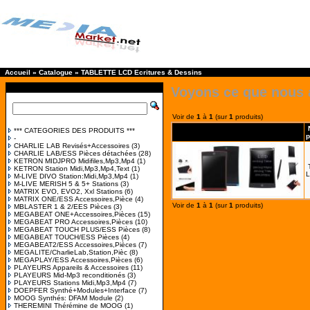
Accueil
»
Catalogue
»
TABLETTE LCD Ecritures & Dessins
Voyons ce que nous 
Voir de
1
à
1
(sur
1
produits)
*** CATEGORIES DES PRODUITS ***
p
-
CHARLIE LAB Revisés+Accessoires
(3)
CHARLIE LAB/ESS Pièces détachées
(28)
KETRON MIDJPRO Midifiles,Mp3,Mp4
(1)
KETRON Station Midi,Mp3,Mp4,Text
(1)
M-LIVE DIVO Station:Midi,Mp3,Mp4
(1)
M-LIVE MERISH 5 & 5+ Stations
(3)
MATRIX EVO, EVO2, Xxl Stations
(6)
MATRIX ONE/ESS Accessoires,Pièce
(4)
Voir de
1
à
1
(sur
1
produits)
MBLASTER 1 & 2/EES Pièces
(3)
MEGABEAT ONE+Accessoires,Pièces
(15)
MEGABEAT PRO Accessoires,Pièces
(10)
MEGABEAT TOUCH PLUS/ESS Pièces
(8)
MEGABEAT TOUCH/ESS Pièces
(4)
MEGABEAT2/ESS Accessoires,Pièces
(7)
MEGALITE/CharlieLab,Station,Pièc
(8)
MEGAPLAY/ESS Accessoires,Pièces
(6)
PLAYEURS Appareils & Accessoires
(11)
PLAYEURS Mid-Mp3 reconditionés
(3)
PLAYEURS Stations Midi,Mp3,Mp4
(7)
DOEPFER Synthé+Modules+Interface
(7)
MOOG Synthés: DFAM Module
(2)
THEREMINI Thérémine de MOOG
(1)