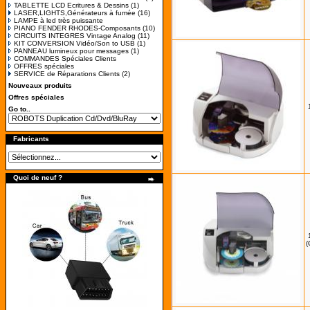
TABLETTE LCD Ecritures & Dessins
(1)
LASER,LIGHTS,Générateurs à fumée
(16)
LAMPE à led très puissante
PIANO FENDER RHODES-Composants
(10)
CIRCUITS INTEGRES Vintage Analog
(11)
KIT CONVERSION Vidéo/Son to USB
(1)
PANNEAU lumineux pour messages
(1)
COMMANDES Spéciales Clients
OFFRES spéciales
SERVICE de Réparations Clients
(2)
Nouveaux produits
Offres spéciales
Go to..
Fabricants
Quoi de neuf ?
(