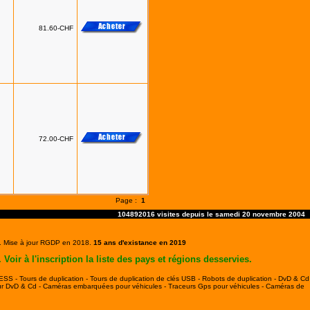
81.60-CHF
72.00-CHF
Page :
1
104892016 visites depuis le samedi 20 novembre 2004
. Mise à jour RGDP en 2018.
15 ans d'existance en 2019
r à l'inscription la liste des pays et régions desservies.
/ESS -
Tours de duplication -
Tours de duplication de clés USB -
Robots de duplication -
DvD & Cd
ur DvD & Cd -
Caméras embarquées pour véhicules -
Traceurs Gps pour véhicules -
Caméras de