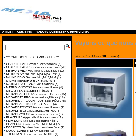
Accueil
»
Catalogue
»
ROBOTS Duplication Cd/Dvd/BluRay
Voyons ce que nous 
Voir de
1
à
13
(sur
13
produits)
*** CATEGORIES DES PRODUITS ***
-
CHARLIE LAB Revisés+Accessoires
(3)
CHARLIE LAB/ESS Pièces détachées
(28)
KETRON MIDJPRO Midifiles,Mp3,Mp4
(1)
KETRON Station Midi,Mp3,Mp4,Text
(1)
M-LIVE DIVO Station:Midi,Mp3,Mp4
(1)
M-LIVE MERISH 5 & 5+ Stations
(3)
MATRIX EVO, EVO2, Xxl Stations
(6)
MATRIX ONE/ESS Accessoires,Pièce
(4)
MBLASTER 1 & 2/EES Pièces
(3)
MEGABEAT ONE+Accessoires,Pièces
(15)
MEGABEAT PRO Accessoires,Pièces
(10)
MEGABEAT TOUCH PLUS/ESS Pièces
(8)
MEGABEAT TOUCH/ESS Pièces
(4)
MEGABEAT2/ESS Accessoires,Pièces
(7)
MEGALITE/CharlieLab,Station,Pièc
(8)
MEGAPLAY/ESS Accessoires,Pièces
(6)
PLAYEURS Appareils & Accessoires
(11)
PLAYEURS Mid-Mp3 reconditionés
(3)
PLAYEURS Stations Midi,Mp3,Mp4
(7)
DOEPFER Synthé+Modules+Interface
(7)
MOOG Synthés: DFAM Module
(2)
THEREMINI Thérémine de MOOG
(1)