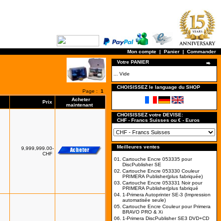
Mon compte
|
Panier
|
Commander
Votre PANIER
... Vide
CHOISISSEZ le language du SHOP
Page :
1
Acheter
Prix
maintenant
CHOISISSEZ votre DEVISE:
CHF - Francs Suisses ou € - Euros
Meilleures ventes
9,999,999.00-
CHF
01.
Cartouche Encre 053335 pour
DiscPublisher SE
02.
Cartouche Encre 053330 Couleur
PRIMERA Publisher(plus fabriquée)
03.
Cartouche Encre 053331 Noir pour
PRIMERA Publisher(plus fabriqué
04.
1-Primera Autoprinter SE-3 (Impression
automatisée seule)
05.
Cartouche Encre Couleur pour Primera
BRAVO PRO & Xi
06.
1-Primera DiscPublisher SE3 DVD+CD