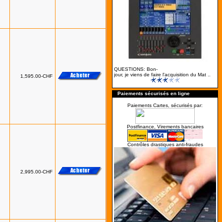
QUESTIONS: Bon-
jour, je viens de faire l'acquisition du Mat ..
1,595.00-CHF
Paiements sécurisés en ligne
Paiements Cartes, sécurisés par:
Postfinance, Virements bancaires
Contrôles drastiques anti-fraudes
2,995.00-CHF