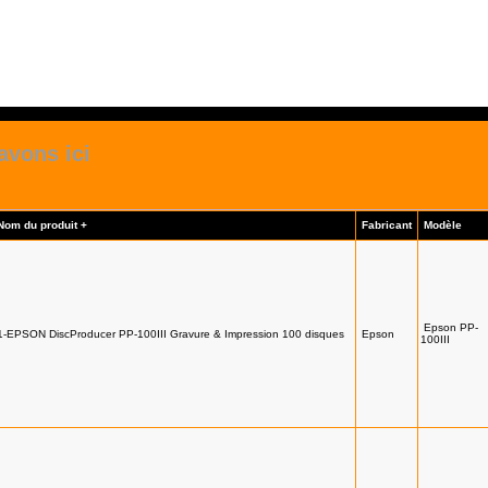
avons ici
Nom du produit +
Fabricant
Modèle
Epson PP-
1-EPSON DiscProducer PP-100III Gravure & Impression 100 disques
Epson
100III