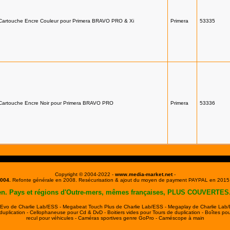
Cartouche Encre Couleur pour Primera BRAVO PRO & Xi
Primera
53335
Cartouche Encre Noir pour Primera BRAVO PRO
Primera
53336
Copyright © 2004-2022
-
www.media-market.net
-
004.
Refonte générale en 2008. Resécurisation & ajout du moyen de payment PAYPAL en 2015
en.
Pays et régions d'Outre-mers, mêmes françaises, PLUS COUVERTES. Voi
 Evo de Charlie Lab/ESS -
Megabeat Touch Plus de Charlie Lab/ESS -
Megaplay de Charlie Lab
duplication -
Cellophaneuse pour Cd & DvD -
Boitiers vides pour Tours de duplication -
Boîtes po
recul pour véhicules -
Caméras sportives genre GoPro -
Caméscope à main