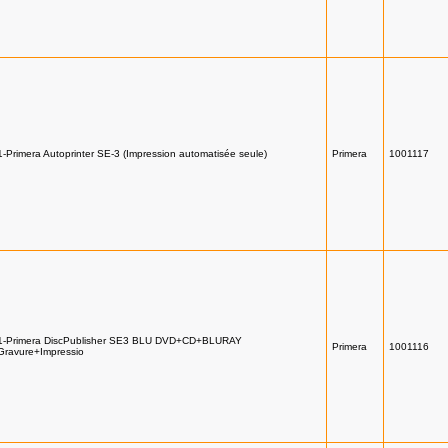
1-Primera Autoprinter SE-3 (Impression automatisée seule)
Primera
1001117
1-Primera DiscPublisher SE3 BLU DVD+CD+BLURAY
Primera
1001116
Gravure+Impressio