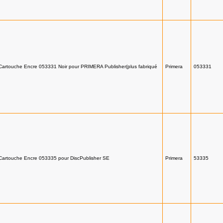
Cartouche Encre 053331 Noir pour PRIMERA Publisher(plus fabriqué
Primera
053331
Cartouche Encre 053335 pour DiscPublisher SE
Primera
53335