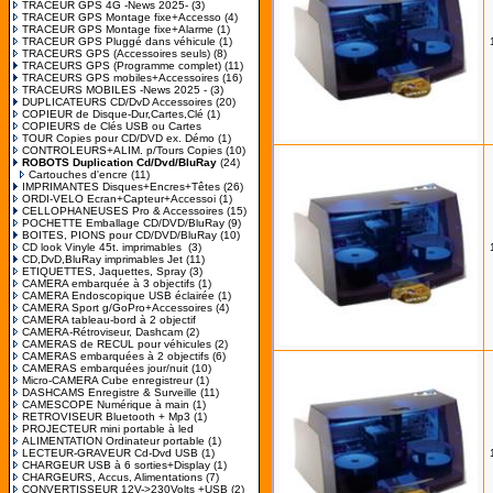
TRACEUR GPS 4G -News 2025-
(3)
TRACEUR GPS Montage fixe+Accesso
(4)
TRACEUR GPS Montage fixe+Alarme
(1)
TRACEUR GPS Pluggé dans véhicule
(1)
TRACEURS GPS (Accessoires seuls)
(8)
TRACEURS GPS (Programme complet)
(11)
TRACEURS GPS mobiles+Accessoires
(16)
TRACEURS MOBILES -News 2025 -
(3)
DUPLICATEURS CD/DvD Accessoires
(20)
COPIEUR de Disque-Dur,Cartes,Clé
(1)
COPIEURS de Clés USB ou Cartes
TOUR Copies pour CD/DVD ex. Démo
(1)
CONTROLEURS+ALIM. p/Tours Copies
(10)
ROBOTS Duplication Cd/Dvd/BluRay
(24)
Cartouches d'encre
(11)
IMPRIMANTES Disques+Encres+Têtes
(26)
ORDI-VELO Ecran+Capteur+Accessoi
(1)
CELLOPHANEUSES Pro & Accessoires
(15)
POCHETTE Emballage CD/DVD/BluRay
(9)
BOITES, PIONS pour CD/DVD/BluRay
(10)
CD look Vinyle 45t. imprimables
(3)
CD,DvD,BluRay imprimables Jet
(11)
ETIQUETTES, Jaquettes, Spray
(3)
CAMERA embarquée à 3 objectifs
(1)
CAMERA Endoscopique USB éclairée
(1)
CAMERA Sport g/GoPro+Accessoires
(4)
CAMERA tableau-bord à 2 objectif
CAMERA-Rétroviseur, Dashcam
(2)
CAMERAS de RECUL pour véhicules
(2)
CAMERAS embarquées à 2 objectifs
(6)
CAMERAS embarquées jour/nuit
(10)
Micro-CAMERA Cube enregistreur
(1)
DASHCAMS Enregistre & Surveille
(11)
CAMESCOPE Numérique à main
(1)
RETROVISEUR Bluetooth + Mp3
(1)
PROJECTEUR mini portable à led
ALIMENTATION Ordinateur portable
(1)
LECTEUR-GRAVEUR Cd-Dvd USB
(1)
CHARGEUR USB à 6 sorties+Display
(1)
CHARGEURS, Accus, Alimentations
(7)
CONVERTISSEUR 12V->230Volts +USB
(2)