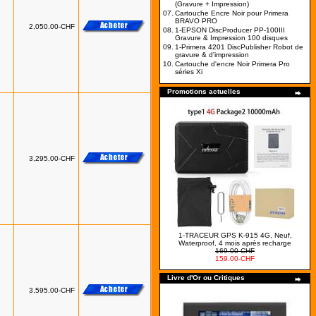
(Gravure + Impression)
07.
Cartouche Encre Noir pour Primera
BRAVO PRO
2,050.00-CHF
08.
1-EPSON DiscProducer PP-100III
Gravure & Impression 100 disques
09.
1-Primera 4201 DiscPublisher Robot de
gravure & d'impression
10.
Cartouche d'encre Noir Primera Pro
séries Xi
Promotions actuelles
3,295.00-CHF
1-TRACEUR GPS K-915 4G, Neuf,
Waterproof, 4 mois après recharge
169.00-CHF
159.00-CHF
Livre d'Or ou Critiques
3,595.00-CHF