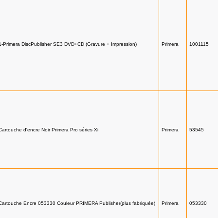
1-Primera DiscPublisher SE3 DVD+CD (Gravure + Impression)
Primera
1001115
Cartouche d'encre Noir Primera Pro séries Xi
Primera
53545
Cartouche Encre 053330 Couleur PRIMERA Publisher(plus fabriquée)
Primera
053330