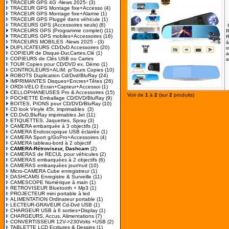
TRACEUR GPS 4G -News 2025-
(3)
TRACEUR GPS Montage fixe+Accesso
(4)
TRACEUR GPS Montage fixe+Alarme
(1)
TRACEUR GPS Pluggé dans véhicule
(1)
TRACEURS GPS (Accessoires seuls)
(8)
TRACEURS GPS (Programme complet)
(11)
R
TRACEURS GPS mobiles+Accessoires
(16)
TRACEURS MOBILES -News 2025 -
(3)
à
DUPLICATEURS CD/DvD Accessoires
(20)
o
COPIEUR de Disque-Dur,Cartes,Clé
(1)
a
COPIEURS de Clés USB ou Cartes
a
TOUR Copies pour CD/DVD ex. Démo
(1)
CONTROLEURS+ALIM. p/Tours Copies
(10)
ROBOTS Duplication Cd/Dvd/BluRay
(24)
IMPRIMANTES Disques+Encres+Têtes
(26)
ORDI-VELO Ecran+Capteur+Accessoi
(1)
CELLOPHANEUSES Pro & Accessoires
(15)
Voir de
1
à
2
(sur
2
produits)
POCHETTE Emballage CD/DVD/BluRay
(9)
BOITES, PIONS pour CD/DVD/BluRay
(10)
CD look Vinyle 45t. imprimables
(3)
CD,DvD,BluRay imprimables Jet
(11)
ETIQUETTES, Jaquettes, Spray
(3)
CAMERA embarquée à 3 objectifs
(1)
CAMERA Endoscopique USB éclairée
(1)
CAMERA Sport g/GoPro+Accessoires
(4)
CAMERA tableau-bord à 2 objectif
CAMERA-Rétroviseur, Dashcam
(2)
CAMERAS de RECUL pour véhicules
(2)
CAMERAS embarquées à 2 objectifs
(6)
CAMERAS embarquées jour/nuit
(10)
Micro-CAMERA Cube enregistreur
(1)
DASHCAMS Enregistre & Surveille
(11)
CAMESCOPE Numérique à main
(1)
RETROVISEUR Bluetooth + Mp3
(1)
PROJECTEUR mini portable à led
ALIMENTATION Ordinateur portable
(1)
LECTEUR-GRAVEUR Cd-Dvd USB
(1)
CHARGEUR USB à 6 sorties+Display
(1)
CHARGEURS, Accus, Alimentations
(7)
CONVERTISSEUR 12V->230Volts +USB
(2)
TABLETTE LCD Ecritures & Dessins
(1)