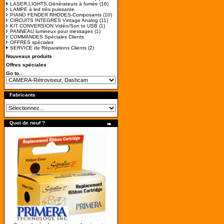
LASER,LIGHTS,Générateurs à fumée
(16)
LAMPE à led très puissante
PIANO FENDER RHODES-Composants
(10)
CIRCUITS INTEGRES Vintage Analog
(11)
KIT CONVERSION Vidéo/Son to USB
(1)
PANNEAU lumineux pour messages
(1)
COMMANDES Spéciales Clients
OFFRES spéciales
SERVICE de Réparations Clients
(2)
Nouveaux produits
Offres spéciales
Go to..
Fabricants
Quoi de neuf ?