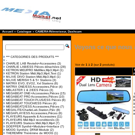
Accueil
»
Catalogue
»
CAMERA-Rétroviseur, Dashcam
Voyons ce que nous 
*** CATEGORIES DES PRODUITS ***
-
CHARLIE LAB Revisés+Accessoires
(3)
Voir de
1
à
2
(sur
2
produits)
CHARLIE LAB/ESS Pièces détachées
(28)
KETRON MIDJPRO Midifiles,Mp3,Mp4
(1)
p
KETRON Station Midi,Mp3,Mp4,Text
(1)
M-LIVE DIVO Station:Midi,Mp3,Mp4
(1)
M-LIVE MERISH 5 & 5+ Stations
(3)
MATRIX EVO, EVO2, Xxl Stations
(6)
MATRIX ONE/ESS Accessoires,Pièce
(4)
MBLASTER 1 & 2/EES Pièces
(3)
MEGABEAT ONE+Accessoires,Pièces
(15)
MEGABEAT PRO Accessoires,Pièces
(10)
R
MEGABEAT TOUCH PLUS/ESS Pièces
(8)
MEGABEAT TOUCH/ESS Pièces
(4)
à
MEGABEAT2/ESS Accessoires,Pièces
(7)
o
MEGALITE/CharlieLab,Station,Pièc
(8)
a
MEGAPLAY/ESS Accessoires,Pièces
(6)
a
PLAYEURS Appareils & Accessoires
(11)
PLAYEURS Mid-Mp3 reconditionés
(3)
PLAYEURS Stations Midi,Mp3,Mp4
(7)
DOEPFER Synthé+Modules+Interface
(7)
MOOG Synthés: DFAM Module
(2)
THEREMINI Thérémine de MOOG
(1)