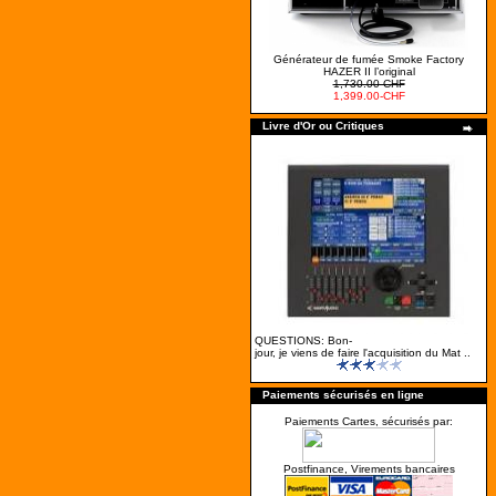
Générateur de fumée Smoke Factory
HAZER II l’original
1,730.00-CHF
1,399.00-CHF
Livre d'Or ou Critiques
QUESTIONS: Bon-
jour, je viens de faire l'acquisition du Mat ..
Paiements sécurisés en ligne
Paiements Cartes, sécurisés par:
Postfinance, Virements bancaires