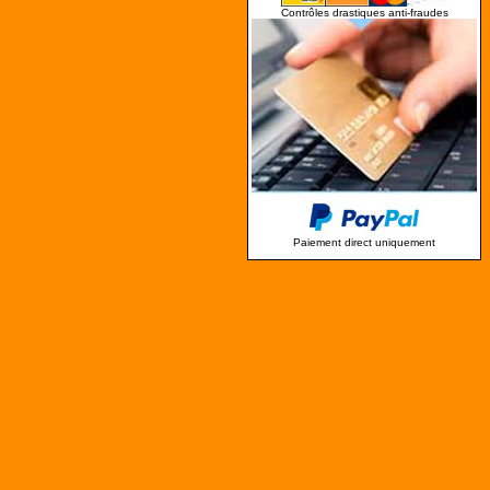
Contrôles drastiques anti-fraudes
Paiement direct uniquement