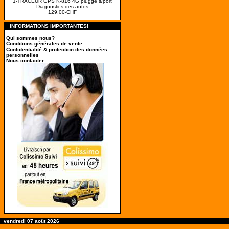
1-TRACEUR GPS K-816 4G pluggé s/port
Diagnostics des autos
129.00-CHF
INFORMATIONS IMPORTANTES!
Qui sommes nous?
Conditions générales de vente
Confidentialité & protection des données
personnelles
Nous contacter
vendredi 07 août 2026