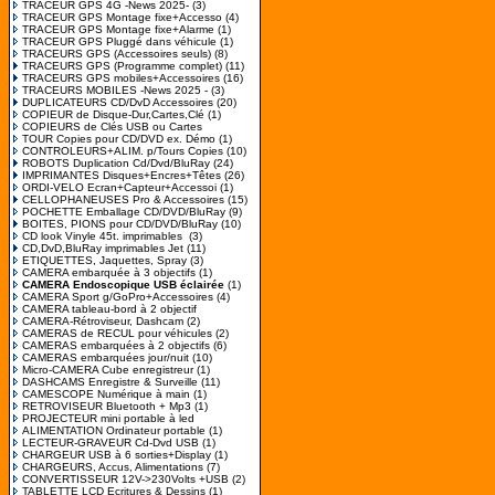
TRACEUR GPS 4G -News 2025-
(3)
TRACEUR GPS Montage fixe+Accesso
(4)
TRACEUR GPS Montage fixe+Alarme
(1)
TRACEUR GPS Pluggé dans véhicule
(1)
TRACEURS GPS (Accessoires seuls)
(8)
TRACEURS GPS (Programme complet)
(11)
TRACEURS GPS mobiles+Accessoires
(16)
TRACEURS MOBILES -News 2025 -
(3)
DUPLICATEURS CD/DvD Accessoires
(20)
COPIEUR de Disque-Dur,Cartes,Clé
(1)
COPIEURS de Clés USB ou Cartes
TOUR Copies pour CD/DVD ex. Démo
(1)
CONTROLEURS+ALIM. p/Tours Copies
(10)
ROBOTS Duplication Cd/Dvd/BluRay
(24)
IMPRIMANTES Disques+Encres+Têtes
(26)
ORDI-VELO Ecran+Capteur+Accessoi
(1)
CELLOPHANEUSES Pro & Accessoires
(15)
POCHETTE Emballage CD/DVD/BluRay
(9)
BOITES, PIONS pour CD/DVD/BluRay
(10)
CD look Vinyle 45t. imprimables
(3)
CD,DvD,BluRay imprimables Jet
(11)
ETIQUETTES, Jaquettes, Spray
(3)
CAMERA embarquée à 3 objectifs
(1)
CAMERA Endoscopique USB éclairée
(1)
CAMERA Sport g/GoPro+Accessoires
(4)
CAMERA tableau-bord à 2 objectif
CAMERA-Rétroviseur, Dashcam
(2)
CAMERAS de RECUL pour véhicules
(2)
CAMERAS embarquées à 2 objectifs
(6)
CAMERAS embarquées jour/nuit
(10)
Micro-CAMERA Cube enregistreur
(1)
DASHCAMS Enregistre & Surveille
(11)
CAMESCOPE Numérique à main
(1)
RETROVISEUR Bluetooth + Mp3
(1)
PROJECTEUR mini portable à led
ALIMENTATION Ordinateur portable
(1)
LECTEUR-GRAVEUR Cd-Dvd USB
(1)
CHARGEUR USB à 6 sorties+Display
(1)
CHARGEURS, Accus, Alimentations
(7)
CONVERTISSEUR 12V->230Volts +USB
(2)
TABLETTE LCD Ecritures & Dessins
(1)