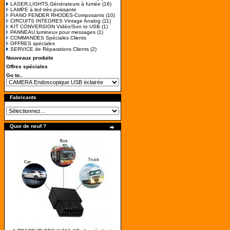
LASER,LIGHTS,Générateurs à fumée
(16)
LAMPE à led très puissante
PIANO FENDER RHODES-Composants
(10)
CIRCUITS INTEGRES Vintage Analog
(11)
KIT CONVERSION Vidéo/Son to USB
(1)
PANNEAU lumineux pour messages
(1)
COMMANDES Spéciales Clients
OFFRES spéciales
SERVICE de Réparations Clients
(2)
Nouveaux produits
Offres spéciales
Go to..
Fabricants
Quoi de neuf ?