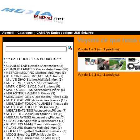
Accueil
»
Catalogue
»
CAMERA Endoscopique USB éclairée
Voyons ce que nous 
Voir de
1
à
1
(sur
1
produits)
*** CATEGORIES DES PRODUITS ***
-
CHARLIE LAB Revisés+Accessoires
(3)
CHARLIE LAB/ESS Pièces détachées
(28)
KETRON MIDJPRO Midifiles,Mp3,Mp4
(1)
Voir de
1
à
1
(sur
1
produits)
KETRON Station Midi,Mp3,Mp4,Text
(1)
M-LIVE DIVO Station:Midi,Mp3,Mp4
(1)
M-LIVE MERISH 5 & 5+ Stations
(3)
MATRIX EVO, EVO2, Xxl Stations
(6)
MATRIX ONE/ESS Accessoires,Pièce
(4)
MBLASTER 1 & 2/EES Pièces
(3)
MEGABEAT ONE+Accessoires,Pièces
(15)
MEGABEAT PRO Accessoires,Pièces
(10)
MEGABEAT TOUCH PLUS/ESS Pièces
(8)
MEGABEAT TOUCH/ESS Pièces
(4)
MEGABEAT2/ESS Accessoires,Pièces
(7)
MEGALITE/CharlieLab,Station,Pièc
(8)
MEGAPLAY/ESS Accessoires,Pièces
(6)
PLAYEURS Appareils & Accessoires
(11)
PLAYEURS Mid-Mp3 reconditionés
(3)
PLAYEURS Stations Midi,Mp3,Mp4
(7)
DOEPFER Synthé+Modules+Interface
(7)
MOOG Synthés: DFAM Module
(2)
THEREMINI Thérémine de MOOG
(1)