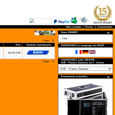
Mon compte
|
Panier
|
Commander
Votre PANIER
... Vide
Page :
1
Prix
Acheter maintenant
CHOISISSEZ le language du SHOP
49.00-CHF
CHOISISSEZ votre DEVISE:
Page :
1
CHF - Francs Suisses ou € - Euros
Promotions actuelles