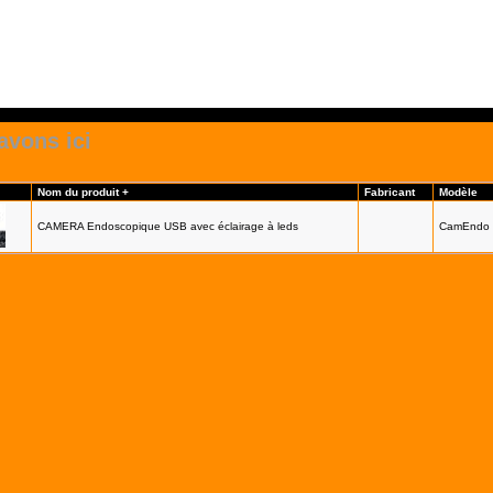
avons ici
Nom du produit +
Fabricant
Modèle
CAMERA Endoscopique USB avec éclairage à leds
CamEndo