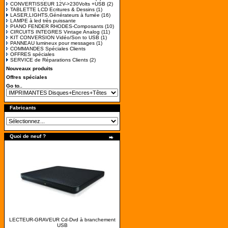
CONVERTISSEUR 12V->230Volts +USB
(2)
TABLETTE LCD Ecritures & Dessins
(1)
LASER,LIGHTS,Générateurs à fumée
(16)
LAMPE à led très puissante
PIANO FENDER RHODES-Composants
(10)
CIRCUITS INTEGRES Vintage Analog
(11)
KIT CONVERSION Vidéo/Son to USB
(1)
PANNEAU lumineux pour messages
(1)
COMMANDES Spéciales Clients
OFFRES spéciales
SERVICE de Réparations Clients
(2)
Nouveaux produits
Offres spéciales
Go to..
Fabricants
Quoi de neuf ?
LECTEUR-GRAVEUR Cd-Dvd à branchement
USB