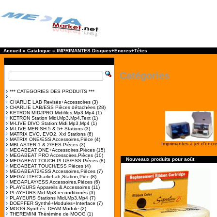
Accueil
»
Catalogue
»
IMPRIMANTES Disques+Encres+Têtes
Catégories
*** CATEGORIES DES PRODUITS ***
-
CHARLIE LAB Revisés+Accessoires
(3)
CHARLIE LAB/ESS Pièces détachées
(28)
KETRON MIDJPRO Midifiles,Mp3,Mp4
(1)
KETRON Station Midi,Mp3,Mp4,Text
(1)
M-LIVE DIVO Station:Midi,Mp3,Mp4
(1)
M-LIVE MERISH 5 & 5+ Stations
(3)
MATRIX EVO, EVO2, Xxl Stations
(6)
MATRIX ONE/ESS Accessoires,Pièce
(4)
Imprimantes à jet d'encr
MBLASTER 1 & 2/EES Pièces
(3)
MEGABEAT ONE+Accessoires,Pièces
(15)
MEGABEAT PRO Accessoires,Pièces
(10)
Nouveaux produits pour août
MEGABEAT TOUCH PLUS/ESS Pièces
(8)
MEGABEAT TOUCH/ESS Pièces
(4)
MEGABEAT2/ESS Accessoires,Pièces
(7)
MEGALITE/CharlieLab,Station,Pièc
(8)
MEGAPLAY/ESS Accessoires,Pièces
(6)
PLAYEURS Appareils & Accessoires
(11)
PLAYEURS Mid-Mp3 reconditionés
(3)
PLAYEURS Stations Midi,Mp3,Mp4
(7)
DOEPFER Synthé+Modules+Interface
(7)
MOOG Synthés: DFAM Module
(2)
THEREMINI Thérémine de MOOG
(1)