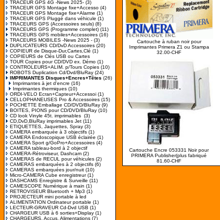
TRACEUR GPS 4G -News 2025-
(3)
TRACEUR GPS Montage fixe+Accesso
(4)
TRACEUR GPS Montage fixe+Alarme
(1)
TRACEUR GPS Pluggé dans véhicule
(1)
TRACEURS GPS (Accessoires seuls)
(8)
TRACEURS GPS (Programme complet)
(11)
TRACEURS GPS mobiles+Accessoires
(16)
TRACEURS MOBILES -News 2025 -
(3)
Cartouche à ruban noir pour
DUPLICATEURS CD/DvD Accessoires
(20)
Imprimantes Primera Z1 ou Stampa
COPIEUR de Disque-Dur,Cartes,Clé
(1)
32.00-CHF
COPIEURS de Clés USB ou Cartes
TOUR Copies pour CD/DVD ex. Démo
(1)
CONTROLEURS+ALIM. p/Tours Copies
(10)
ROBOTS Duplication Cd/Dvd/BluRay
(24)
IMPRIMANTES Disques+Encres+Têtes
(26)
Imprimantes à jet d'encre
(16)
Imprimantes thermiques
(10)
ORDI-VELO Ecran+Capteur+Accessoi
(1)
CELLOPHANEUSES Pro & Accessoires
(15)
POCHETTE Emballage CD/DVD/BluRay
(9)
BOITES, PIONS pour CD/DVD/BluRay
(10)
CD look Vinyle 45t. imprimables
(3)
CD,DvD,BluRay imprimables Jet
(11)
ETIQUETTES, Jaquettes, Spray
(3)
CAMERA embarquée à 3 objectifs
(1)
CAMERA Endoscopique USB éclairée
(1)
CAMERA Sport g/GoPro+Accessoires
(4)
CAMERA tableau-bord à 2 objectif
Cartouche Encre 053331 Noir pour
CAMERA-Rétroviseur, Dashcam
(2)
PRIMERA Publisher(plus fabriqué
CAMERAS de RECUL pour véhicules
(2)
81.60-CHF
CAMERAS embarquées à 2 objectifs
(6)
CAMERAS embarquées jour/nuit
(10)
Micro-CAMERA Cube enregistreur
(1)
DASHCAMS Enregistre & Surveille
(11)
CAMESCOPE Numérique à main
(1)
RETROVISEUR Bluetooth + Mp3
(1)
PROJECTEUR mini portable à led
ALIMENTATION Ordinateur portable
(1)
LECTEUR-GRAVEUR Cd-Dvd USB
(1)
CHARGEUR USB à 6 sorties+Display
(1)
CHARGEURS, Accus, Alimentations
(7)