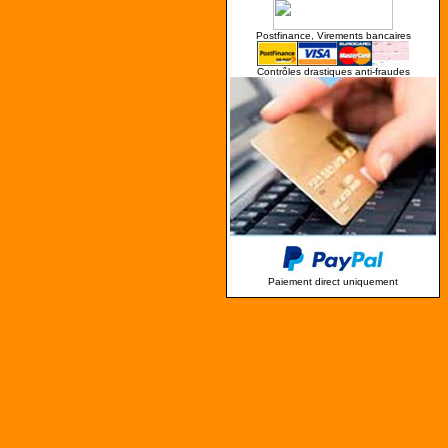
Postfinance, Virements bancaires
Contrôles drastiques anti-fraudes
Paiement direct uniquement