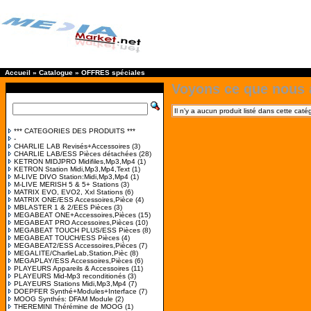
Accueil
»
Catalogue
»
OFFRES spéciales
Voyons ce que nous 
Il n'y a aucun produit listé dans cette caté
*** CATEGORIES DES PRODUITS ***
-
CHARLIE LAB Revisés+Accessoires
(3)
CHARLIE LAB/ESS Pièces détachées
(28)
KETRON MIDJPRO Midifiles,Mp3,Mp4
(1)
KETRON Station Midi,Mp3,Mp4,Text
(1)
M-LIVE DIVO Station:Midi,Mp3,Mp4
(1)
M-LIVE MERISH 5 & 5+ Stations
(3)
MATRIX EVO, EVO2, Xxl Stations
(6)
MATRIX ONE/ESS Accessoires,Pièce
(4)
MBLASTER 1 & 2/EES Pièces
(3)
MEGABEAT ONE+Accessoires,Pièces
(15)
MEGABEAT PRO Accessoires,Pièces
(10)
MEGABEAT TOUCH PLUS/ESS Pièces
(8)
MEGABEAT TOUCH/ESS Pièces
(4)
MEGABEAT2/ESS Accessoires,Pièces
(7)
MEGALITE/CharlieLab,Station,Pièc
(8)
MEGAPLAY/ESS Accessoires,Pièces
(6)
PLAYEURS Appareils & Accessoires
(11)
PLAYEURS Mid-Mp3 reconditionés
(3)
PLAYEURS Stations Midi,Mp3,Mp4
(7)
DOEPFER Synthé+Modules+Interface
(7)
MOOG Synthés: DFAM Module
(2)
THEREMINI Thérémine de MOOG
(1)