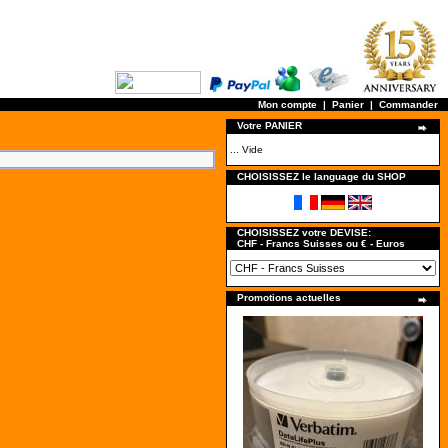
Mon compte
|
Panier
|
Commander
Votre PANIER
... Vide
CHOISISSEZ le language du SHOP
CHOISISSEZ votre DEVISE:
CHF - Francs Suisses ou € - Euros
Promotions actuelles