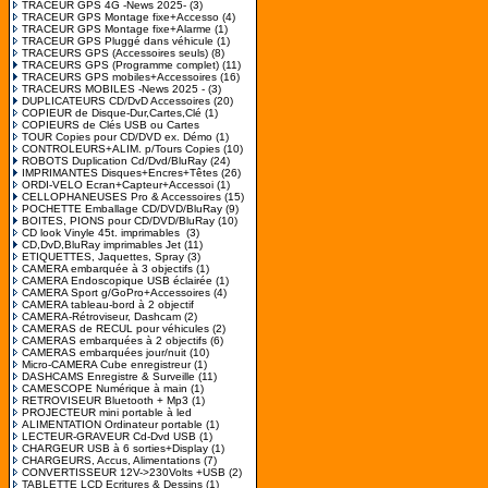
TRACEUR GPS 4G -News 2025-
(3)
TRACEUR GPS Montage fixe+Accesso
(4)
TRACEUR GPS Montage fixe+Alarme
(1)
TRACEUR GPS Pluggé dans véhicule
(1)
TRACEURS GPS (Accessoires seuls)
(8)
TRACEURS GPS (Programme complet)
(11)
TRACEURS GPS mobiles+Accessoires
(16)
TRACEURS MOBILES -News 2025 -
(3)
DUPLICATEURS CD/DvD Accessoires
(20)
COPIEUR de Disque-Dur,Cartes,Clé
(1)
COPIEURS de Clés USB ou Cartes
TOUR Copies pour CD/DVD ex. Démo
(1)
CONTROLEURS+ALIM. p/Tours Copies
(10)
ROBOTS Duplication Cd/Dvd/BluRay
(24)
IMPRIMANTES Disques+Encres+Têtes
(26)
ORDI-VELO Ecran+Capteur+Accessoi
(1)
CELLOPHANEUSES Pro & Accessoires
(15)
POCHETTE Emballage CD/DVD/BluRay
(9)
BOITES, PIONS pour CD/DVD/BluRay
(10)
CD look Vinyle 45t. imprimables
(3)
CD,DvD,BluRay imprimables Jet
(11)
ETIQUETTES, Jaquettes, Spray
(3)
CAMERA embarquée à 3 objectifs
(1)
CAMERA Endoscopique USB éclairée
(1)
CAMERA Sport g/GoPro+Accessoires
(4)
CAMERA tableau-bord à 2 objectif
CAMERA-Rétroviseur, Dashcam
(2)
CAMERAS de RECUL pour véhicules
(2)
CAMERAS embarquées à 2 objectifs
(6)
CAMERAS embarquées jour/nuit
(10)
Micro-CAMERA Cube enregistreur
(1)
DASHCAMS Enregistre & Surveille
(11)
CAMESCOPE Numérique à main
(1)
RETROVISEUR Bluetooth + Mp3
(1)
PROJECTEUR mini portable à led
ALIMENTATION Ordinateur portable
(1)
LECTEUR-GRAVEUR Cd-Dvd USB
(1)
CHARGEUR USB à 6 sorties+Display
(1)
CHARGEURS, Accus, Alimentations
(7)
CONVERTISSEUR 12V->230Volts +USB
(2)
TABLETTE LCD Ecritures & Dessins
(1)