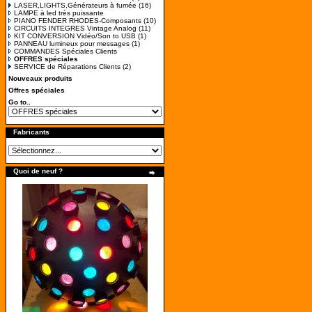
LASER,LIGHTS,Générateurs à fumée
(16)
LAMPE à led très puissante
PIANO FENDER RHODES-Composants
(10)
CIRCUITS INTEGRES Vintage Analog
(11)
KIT CONVERSION Vidéo/Son to USB
(1)
PANNEAU lumineux pour messages
(1)
COMMANDES Spéciales Clients
OFFRES spéciales
SERVICE de Réparations Clients
(2)
Nouveaux produits
Offres spéciales
Go to..
Fabricants
Quoi de neuf ?