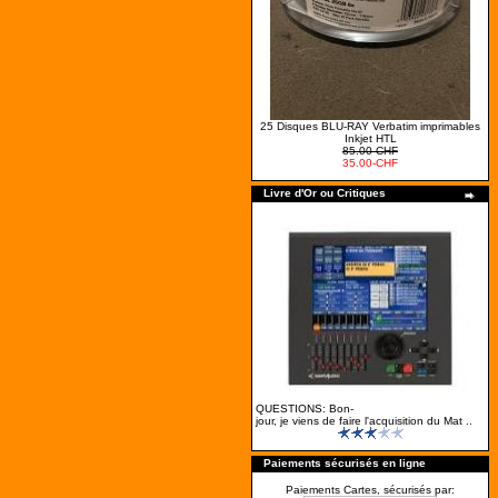
25 Disques BLU-RAY Verbatim imprimables
Inkjet HTL
85.00-CHF
35.00-CHF
Livre d'Or ou Critiques
QUESTIONS: Bon-
jour, je viens de faire l'acquisition du Mat ..
Paiements sécurisés en ligne
Paiements Cartes, sécurisés par: