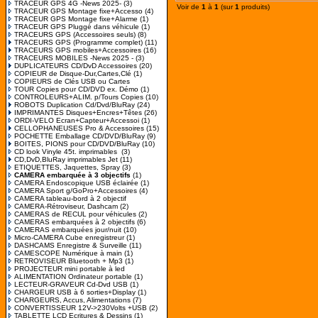
TRACEUR GPS 4G -News 2025-
(3)
Voir de
1
à
1
(sur
1
produits)
TRACEUR GPS Montage fixe+Accesso
(4)
TRACEUR GPS Montage fixe+Alarme
(1)
TRACEUR GPS Pluggé dans véhicule
(1)
TRACEURS GPS (Accessoires seuls)
(8)
TRACEURS GPS (Programme complet)
(11)
TRACEURS GPS mobiles+Accessoires
(16)
TRACEURS MOBILES -News 2025 -
(3)
DUPLICATEURS CD/DvD Accessoires
(20)
COPIEUR de Disque-Dur,Cartes,Clé
(1)
COPIEURS de Clés USB ou Cartes
TOUR Copies pour CD/DVD ex. Démo
(1)
CONTROLEURS+ALIM. p/Tours Copies
(10)
ROBOTS Duplication Cd/Dvd/BluRay
(24)
IMPRIMANTES Disques+Encres+Têtes
(26)
ORDI-VELO Ecran+Capteur+Accessoi
(1)
CELLOPHANEUSES Pro & Accessoires
(15)
POCHETTE Emballage CD/DVD/BluRay
(9)
BOITES, PIONS pour CD/DVD/BluRay
(10)
CD look Vinyle 45t. imprimables
(3)
CD,DvD,BluRay imprimables Jet
(11)
ETIQUETTES, Jaquettes, Spray
(3)
CAMERA embarquée à 3 objectifs
(1)
CAMERA Endoscopique USB éclairée
(1)
CAMERA Sport g/GoPro+Accessoires
(4)
CAMERA tableau-bord à 2 objectif
CAMERA-Rétroviseur, Dashcam
(2)
CAMERAS de RECUL pour véhicules
(2)
CAMERAS embarquées à 2 objectifs
(6)
CAMERAS embarquées jour/nuit
(10)
Micro-CAMERA Cube enregistreur
(1)
DASHCAMS Enregistre & Surveille
(11)
CAMESCOPE Numérique à main
(1)
RETROVISEUR Bluetooth + Mp3
(1)
PROJECTEUR mini portable à led
ALIMENTATION Ordinateur portable
(1)
LECTEUR-GRAVEUR Cd-Dvd USB
(1)
CHARGEUR USB à 6 sorties+Display
(1)
CHARGEURS, Accus, Alimentations
(7)
CONVERTISSEUR 12V->230Volts +USB
(2)
TABLETTE LCD Ecritures & Dessins
(1)