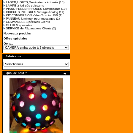
LASER,LIGHTS,Générateurs à fumée
(16)
LAMPE à led très puissante
PIANO FENDER RHODES-Composants
(10)
CIRCUITS INTEGRES Vintage Analog
(11)
KIT CONVERSION Vidéo/Son to USB
(1)
PANNEAU lumineux pour messages
(1)
COMMANDES Spéciales Clients
OFFRES spéciales
SERVICE de Réparations Clients
(2)
Nouveaux produits
Offres spéciales
Go to..
Fabricants
Quoi de neuf ?