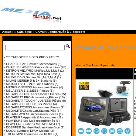
Accueil
»
Catalogue
»
CAMERA embarquée à 3 objectifs
Voyons ce que nous 
*** CATEGORIES DES PRODUITS ***
-
CHARLIE LAB Revisés+Accessoires
(3)
Voir de
1
à
1
(sur
1
produits)
CHARLIE LAB/ESS Pièces détachées
(28)
KETRON MIDJPRO Midifiles,Mp3,Mp4
(1)
p
KETRON Station Midi,Mp3,Mp4,Text
(1)
+
M-LIVE DIVO Station:Midi,Mp3,Mp4
(1)
M-LIVE MERISH 5 & 5+ Stations
(3)
MATRIX EVO, EVO2, Xxl Stations
(6)
MATRIX ONE/ESS Accessoires,Pièce
(4)
MBLASTER 1 & 2/EES Pièces
(3)
MEGABEAT ONE+Accessoires,Pièces
(15)
MEGABEAT PRO Accessoires,Pièces
(10)
MEGABEAT TOUCH PLUS/ESS Pièces
(8)
MEGABEAT TOUCH/ESS Pièces
(4)
F
MEGABEAT2/ESS Accessoires,Pièces
(7)
o
MEGALITE/CharlieLab,Station,Pièc
(8)
(
MEGAPLAY/ESS Accessoires,Pièces
(6)
H
PLAYEURS Appareils & Accessoires
(11)
&
PLAYEURS Mid-Mp3 reconditionés
(3)
PLAYEURS Stations Midi,Mp3,Mp4
(7)
DOEPFER Synthé+Modules+Interface
(7)
MOOG Synthés: DFAM Module
(2)
THEREMINI Thérémine de MOOG
(1)