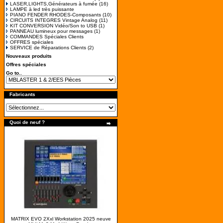
LASER,LIGHTS,Générateurs à fumée
(16)
LAMPE à led très puissante
PIANO FENDER RHODES-Composants
(10)
CIRCUITS INTEGRES Vintage Analog
(11)
KIT CONVERSION Vidéo/Son to USB
(1)
PANNEAU lumineux pour messages
(1)
COMMANDES Spéciales Clients
OFFRES spéciales
SERVICE de Réparations Clients
(2)
Nouveaux produits
Offres spéciales
Go to..
Fabricants
Quoi de neuf ?
MATRIX EVO 2Xxl Workstation 2025 neuve