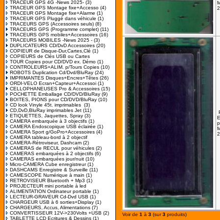
TRACEUR GPS 4G -News 2025-
(3)
M
TRACEUR GPS Montage fixe+Accesso
(4)
2
TRACEUR GPS Montage fixe+Alarme
(1)
TRACEUR GPS Pluggé dans véhicule
(1)
TRACEURS GPS (Accessoires seuls)
(8)
TRACEURS GPS (Programme complet)
(11)
TRACEURS GPS mobiles+Accessoires
(16)
TRACEURS MOBILES -News 2025 -
(3)
DUPLICATEURS CD/DvD Accessoires
(20)
COPIEUR de Disque-Dur,Cartes,Clé
(1)
COPIEURS de Clés USB ou Cartes
TOUR Copies pour CD/DVD ex. Démo
(1)
CONTROLEURS+ALIM. p/Tours Copies
(10)
ROBOTS Duplication Cd/Dvd/BluRay
(24)
IMPRIMANTES Disques+Encres+Têtes
(26)
ORDI-VELO Ecran+Capteur+Accessoi
(1)
CELLOPHANEUSES Pro & Accessoires
(15)
POCHETTE Emballage CD/DVD/BluRay
(9)
BOITES, PIONS pour CD/DVD/BluRay
(10)
CD look Vinyle 45t. imprimables
(3)
CD,DvD,BluRay imprimables Jet
(11)
ETIQUETTES, Jaquettes, Spray
(3)
E
CAMERA embarquée à 3 objectifs
(1)
p
CAMERA Endoscopique USB éclairée
(1)
M
CAMERA Sport g/GoPro+Accessoires
(4)
2
CAMERA tableau-bord à 2 objectif
CAMERA-Rétroviseur, Dashcam
(2)
CAMERAS de RECUL pour véhicules
(2)
CAMERAS embarquées à 2 objectifs
(6)
CAMERAS embarquées jour/nuit
(10)
Micro-CAMERA Cube enregistreur
(1)
DASHCAMS Enregistre & Surveille
(11)
CAMESCOPE Numérique à main
(1)
RETROVISEUR Bluetooth + Mp3
(1)
PROJECTEUR mini portable à led
ALIMENTATION Ordinateur portable
(1)
LECTEUR-GRAVEUR Cd-Dvd USB
(1)
CHARGEUR USB à 6 sorties+Display
(1)
CHARGEURS, Accus, Alimentations
(7)
CONVERTISSEUR 12V->230Volts +USB
(2)
Voir de
1
à
3
(sur
3
produits)
TABLETTE LCD Ecritures & Dessins
(1)