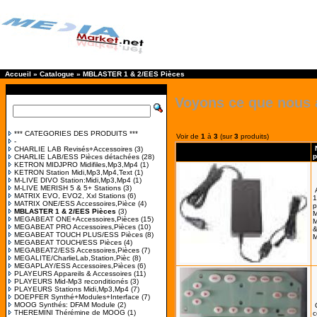
Accueil
»
Catalogue
»
MBLASTER 1 & 2/EES Pièces
Voyons ce que nous 
*** CATEGORIES DES PRODUITS ***
Voir de
1
à
3
(sur
3
produits)
-
CHARLIE LAB Revisés+Accessoires
(3)
p
CHARLIE LAB/ESS Pièces détachées
(28)
KETRON MIDJPRO Midifiles,Mp3,Mp4
(1)
KETRON Station Midi,Mp3,Mp4,Text
(1)
M-LIVE DIVO Station:Midi,Mp3,Mp4
(1)
M-LIVE MERISH 5 & 5+ Stations
(3)
MATRIX EVO, EVO2, Xxl Stations
(6)
1
MATRIX ONE/ESS Accessoires,Pièce
(4)
p
MBLASTER 1 & 2/EES Pièces
(3)
M
MEGABEAT ONE+Accessoires,Pièces
(15)
M
MEGABEAT PRO Accessoires,Pièces
(10)
MEGABEAT TOUCH PLUS/ESS Pièces
(8)
M
MEGABEAT TOUCH/ESS Pièces
(4)
MEGABEAT2/ESS Accessoires,Pièces
(7)
MEGALITE/CharlieLab,Station,Pièc
(8)
MEGAPLAY/ESS Accessoires,Pièces
(6)
PLAYEURS Appareils & Accessoires
(11)
PLAYEURS Mid-Mp3 reconditionés
(3)
PLAYEURS Stations Midi,Mp3,Mp4
(7)
DOEPFER Synthé+Modules+Interface
(7)
MOOG Synthés: DFAM Module
(2)
THEREMINI Thérémine de MOOG
(1)
c