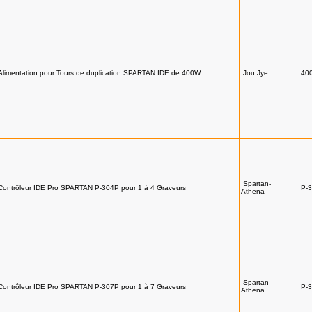
Alimentation pour Tours de duplication SPARTAN IDE de 400W
Jou Jye
40
Spartan-
Contrôleur IDE Pro SPARTAN P-304P pour 1 à 4 Graveurs
P-
Athena
Spartan-
Contrôleur IDE Pro SPARTAN P-307P pour 1 à 7 Graveurs
P-
Athena