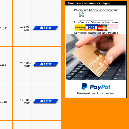
Paiements sécurisés en ligne
Paiements Cartes, sécurisés par:
Postfinance, Virements bancaires
175.00-
0105B
CHF
Contrôles drastiques anti-fraudes
245.00-
0111B
CHF
Paiement direct uniquement
125.00-
0104B
CHF