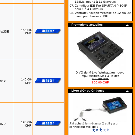
128Mb. pour 1 à 11 Graveurs
07.
Contrôleur IDE Pro SPARTAN P-304P
pour 1 à 4 Graveurs
08.
Ventilateur supplémentaire de 12 cm. de
diam. pour boitier à 13U
Promotions actuelles
155.00-
0W.IDE
CHF
DIVO de M-Live Workstation neuve:
Mp3,Midifiles,Mp4 & Textes
950.00-CHF
145.00-
304P
850.00-CHF
CHF
Livre d'Or ou Critiques
195.00-
J'ai acheté le m-blaster 2 et il y a un
307P
CHF
connecteur midi de 8 ..