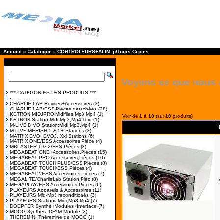
Accueil
»
Catalogue
»
CONTROLEURS+ALIM. p/Tours Copies
Voyons ce que nous 
*** CATEGORIES DES PRODUITS ***
-
CHARLIE LAB Revisés+Accessoires
(3)
CHARLIE LAB/ESS Pièces détachées
(28)
KETRON MIDJPRO Midifiles,Mp3,Mp4
(1)
Voir de
1
à
10
(sur
10
produits)
KETRON Station Midi,Mp3,Mp4,Text
(1)
M-LIVE DIVO Station:Midi,Mp3,Mp4
(1)
M-LIVE MERISH 5 & 5+ Stations
(3)
MATRIX EVO, EVO2, Xxl Stations
(6)
MATRIX ONE/ESS Accessoires,Pièce
(4)
MBLASTER 1 & 2/EES Pièces
(3)
MEGABEAT ONE+Accessoires,Pièces
(15)
MEGABEAT PRO Accessoires,Pièces
(10)
MEGABEAT TOUCH PLUS/ESS Pièces
(8)
MEGABEAT TOUCH/ESS Pièces
(4)
MEGABEAT2/ESS Accessoires,Pièces
(7)
MEGALITE/CharlieLab,Station,Pièc
(8)
MEGAPLAY/ESS Accessoires,Pièces
(6)
PLAYEURS Appareils & Accessoires
(11)
PLAYEURS Mid-Mp3 reconditionés
(3)
PLAYEURS Stations Midi,Mp3,Mp4
(7)
DOEPFER Synthé+Modules+Interface
(7)
MOOG Synthés: DFAM Module
(2)
THEREMINI Thérémine de MOOG
(1)