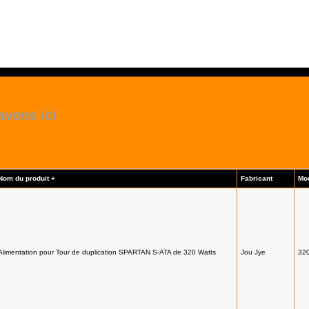
avons ici
Nom du produit +
Fabricant
Mo
Alimentation pour Tour de duplication SPARTAN S-ATA de 320 Watts
Jou Jye
32