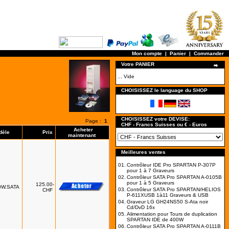
Mon compte
|
Panier
|
Commander
Votre PANIER
... Vide
CHOISISSEZ le language du SHOP
CHOISISSEZ votre DEVISE:
Page :
1
CHF - Francs Suisses ou € - Euros
Acheter
dèle
Prix
maintenant
Meilleures ventes
01.
Contrôleur IDE Pro SPARTAN P-307P
pour 1 à 7 Graveurs
02.
Contrôleur SATA Pro SPARTAN A-0105B
pour 1 à 5 Graveurs
125.00-
0W.SATA
03.
Contrôleur SATA Pro SPARTAN/HELIOS
CHF
P-611XUSB 1à11 Graveurs & USB
04.
Graveur LG GH24NS50 S-Ata noir
Cd/DvD 16x
05.
Alimentation pour Tours de duplication
SPARTAN IDE de 400W
06.
Contrôleur SATA Pro SPARTAN A-0111B