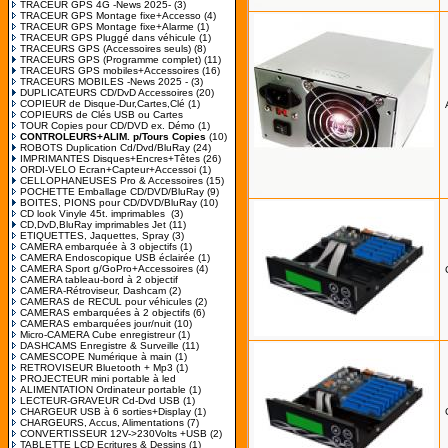
TRACEUR GPS 4G -News 2025-
(3)
TRACEUR GPS Montage fixe+Accesso
(4)
TRACEUR GPS Montage fixe+Alarme
(1)
TRACEUR GPS Pluggé dans véhicule
(1)
TRACEURS GPS (Accessoires seuls)
(8)
TRACEURS GPS (Programme complet)
(11)
TRACEURS GPS mobiles+Accessoires
(16)
TRACEURS MOBILES -News 2025 -
(3)
DUPLICATEURS CD/DvD Accessoires
(20)
COPIEUR de Disque-Dur,Cartes,Clé
(1)
COPIEURS de Clés USB ou Cartes
TOUR Copies pour CD/DVD ex. Démo
(1)
CONTROLEURS+ALIM. p/Tours Copies
(10)
ROBOTS Duplication Cd/Dvd/BluRay
(24)
IMPRIMANTES Disques+Encres+Têtes
(26)
ORDI-VELO Ecran+Capteur+Accessoi
(1)
CELLOPHANEUSES Pro & Accessoires
(15)
POCHETTE Emballage CD/DVD/BluRay
(9)
BOITES, PIONS pour CD/DVD/BluRay
(10)
CD look Vinyle 45t. imprimables
(3)
CD,DvD,BluRay imprimables Jet
(11)
ETIQUETTES, Jaquettes, Spray
(3)
CAMERA embarquée à 3 objectifs
(1)
CAMERA Endoscopique USB éclairée
(1)
CAMERA Sport g/GoPro+Accessoires
(4)
CAMERA tableau-bord à 2 objectif
CAMERA-Rétroviseur, Dashcam
(2)
CAMERAS de RECUL pour véhicules
(2)
CAMERAS embarquées à 2 objectifs
(6)
CAMERAS embarquées jour/nuit
(10)
Micro-CAMERA Cube enregistreur
(1)
DASHCAMS Enregistre & Surveille
(11)
CAMESCOPE Numérique à main
(1)
RETROVISEUR Bluetooth + Mp3
(1)
PROJECTEUR mini portable à led
ALIMENTATION Ordinateur portable
(1)
LECTEUR-GRAVEUR Cd-Dvd USB
(1)
CHARGEUR USB à 6 sorties+Display
(1)
CHARGEURS, Accus, Alimentations
(7)
CONVERTISSEUR 12V->230Volts +USB
(2)
TABLETTE LCD Ecritures & Dessins
(1)