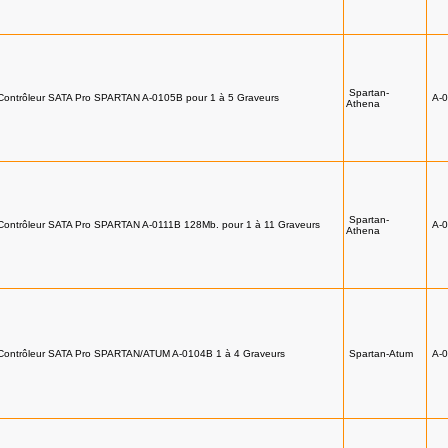
Spartan-
Contrôleur SATA Pro SPARTAN A-0105B pour 1 à 5 Graveurs
A-
Athena
Spartan-
Contrôleur SATA Pro SPARTAN A-0111B 128Mb. pour 1 à 11 Graveurs
A-
Athena
Contrôleur SATA Pro SPARTAN/ATUM A-0104B 1 à 4 Graveurs
Spartan-Atum
A-