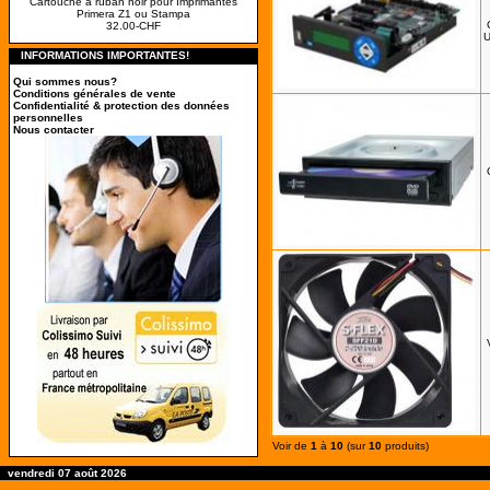
Cartouche à ruban noir pour Imprimantes
Primera Z1 ou Stampa
32.00-CHF
INFORMATIONS IMPORTANTES!
Qui sommes nous?
Conditions générales de vente
Confidentialité & protection des données
personnelles
Nous contacter
Voir de
1
à
10
(sur
10
produits)
vendredi 07 août 2026