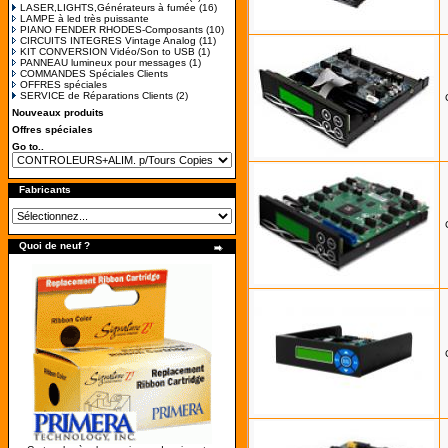
LASER,LIGHTS,Générateurs à fumée
(16)
LAMPE à led très puissante
PIANO FENDER RHODES-Composants
(10)
CIRCUITS INTEGRES Vintage Analog
(11)
KIT CONVERSION Vidéo/Son to USB
(1)
PANNEAU lumineux pour messages
(1)
COMMANDES Spéciales Clients
OFFRES spéciales
SERVICE de Réparations Clients
(2)
Nouveaux produits
Offres spéciales
Go to..
Fabricants
Quoi de neuf ?