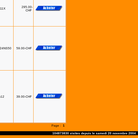
295.00-
611X
CHF
24NS50
59.00-CHF
n12
39.00-CHF
Page :
1
104873830 visites depuis le samedi 20 novembre 2004