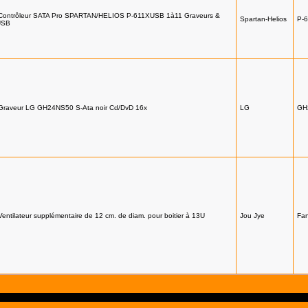
Contrôleur SATA Pro SPARTAN/HELIOS P-611XUSB 1à11 Graveurs &
Spartan-Helios
P-
USB
Graveur LG GH24NS50 S-Ata noir Cd/DvD 16x
LG
GH
Ventilateur supplémentaire de 12 cm. de diam. pour boitier à 13U
Jou Jye
Fa