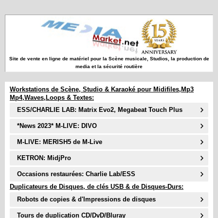
Site de vente en ligne de matériel pour la Scène musicale, Studios, la production de
media et la sécurité routière
Workstations de Scène, Studio & Karaoké pour Midifiles,Mp3
Mp4,Waves,Loops & Textes:
ESS/CHARLIE LAB: Matrix Evo2, Megabeat Touch Plus
*News 2023* M-LIVE: DIVO
M-LIVE: MERISH5 de M-Live
KETRON: MidjPro
Occasions restaurées: Charlie Lab/ESS
Duplicateurs de Disques, de clés USB & de Disques-Durs:
Robots de copies & d'Impressions de disques
Tours de duplication CD/DvD/Bluray