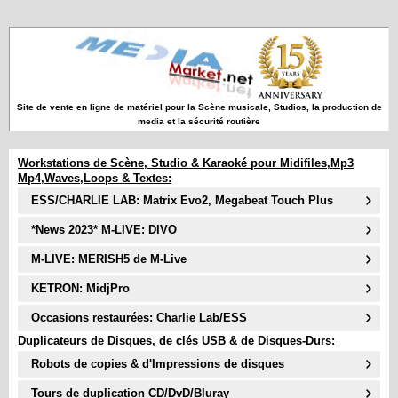
Site de vente en ligne de matériel pour la Scène musicale, Studios, la production de
media et la sécurité routière
Workstations de Scène, Studio & Karaoké pour Midifiles,Mp3
Mp4,Waves,Loops & Textes:
ESS/CHARLIE LAB: Matrix Evo2, Megabeat Touch Plus
*News 2023* M-LIVE: DIVO
M-LIVE: MERISH5 de M-Live
KETRON: MidjPro
Occasions restaurées: Charlie Lab/ESS
Duplicateurs de Disques, de clés USB & de Disques-Durs:
Robots de copies & d'Impressions de disques
Tours de duplication CD/DvD/Bluray