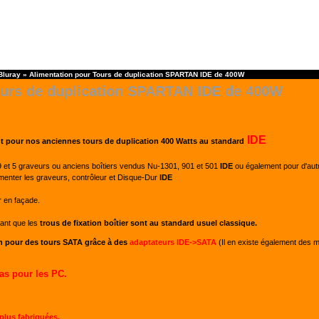
Bluray
»
Alimentation pour Tours de duplication SPARTAN IDE de 400W
ours de duplication SPARTAN IDE de 400W
IDE
 pour nos anciennes tours de duplication 400 Watts au standard
et 5 graveurs ou anciens boîtiers vendus Nu-1301, 901 et 501
IDE
ou également pour d'au
menter les graveurs, contrôleur et Disque-Dur
IDE
r en façade.
ant que les
trous de fixation boîtier sont au standard usuel classique.
on pour des tours SATA grâce à des
adaptateurs IDE->SATA
(Il en existe également des 
as pour les PC.
plus fabriquées.