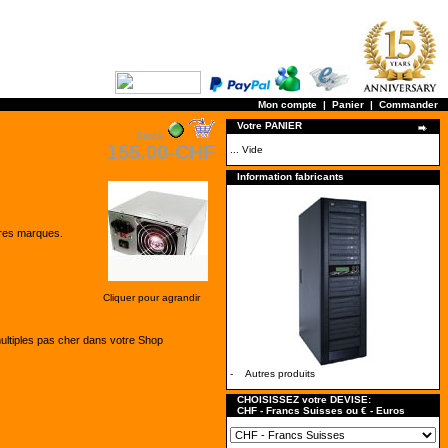
Mon compte
|
Panier
|
Commander
Votre PANIER
Stock
155.00-CHF
... Vide
Information fabricants
tres marques.
Cliquer pour agrandir
multiples pas cher dans votre Shop
-
Autres produits
CHOISISSEZ votre DEVISE:
CHF - Francs Suisses ou € - Euros