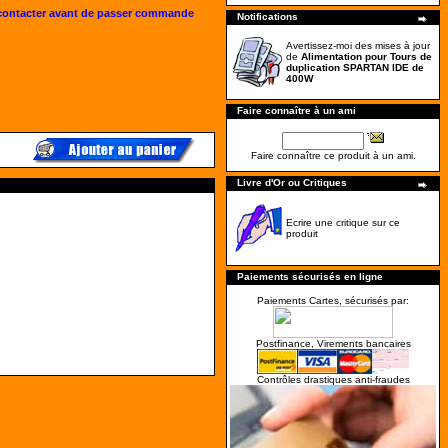
 contacter avant de passer commande
Notifications
Avertissez-moi des mises à jour
de
Alimentation pour Tours de
duplication SPARTAN IDE de
400W
Faire connaître à un ami
Faire connaître ce produit à un ami.
Livre d'Or ou Critiques
Ecrire une critique sur ce
produit
Paiements sécurisés en ligne
Paiements Cartes, sécurisés par:
Postfinance, Virements bancaires
Contrôles drastiques anti-fraudes