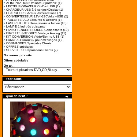
ALIMENTATION Ordinateur portable
(1)
LECTEUR-GRAVEUR Cd-Dvd USB
(1)
CHARGEUR USB à 6 sorties+Display
(1)
CHARGEURS, Accus, Alimentations
(7)
CONVERTISSEUR 12V->230Volts +USB
(2)
TABLETTE LCD Ecritures & Dessins
(1)
LASER,LIGHTS,Générateurs à fumée
(16)
LAMPE à led très puissante
PIANO FENDER RHODES-Composants
(10)
CIRCUITS INTEGRES Vintage Analog
(11)
KIT CONVERSION Vidéo/Son to USB
(1)
PANNEAU lumineux pour messages
(1)
COMMANDES Spéciales Clients
OFFRES spéciales
SERVICE de Réparations Clients
(2)
Nouveaux produits
Offres spéciales
Go to..
Fabricants
Quoi de neuf ?