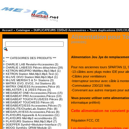
Accueil
»
Catalogue
»
DUPLICATEURS CD/DvD Accessoires
»
Tours duplications DVD,CD,
Alimentation pour T
[400W.IDE]
Alimentation Jou Jye de remplacement
*** CATEGORIES DES PRODUITS ***
-
CHARLIE LAB Revisés+Accessoires
(3)
Pour nos anciennes tours SPARTAN 11, 9 
CHARLIE LAB/ESS Pièces détachées
(28)
KETRON MIDJPRO Midifiles,Mp3,Mp4
(1)
-13 câbles avec plugs molex IDE pour ali
KETRON Station Midi,Mp3,Mp4,Text
(1)
-Câbles pour ventilateurs
M-LIVE DIVO Station:Midi,Mp3,Mp4
(1)
M-LIVE MERISH 5 & 5+ Stations
(3)
-Interrupteur secteur avec câble à monte
MATRIX EVO, EVO2, Xxl Stations
(6)
-Commutateur 230/115 Volts
MATRIX ONE/ESS Accessoires,Pièce
(4)
MBLASTER 1 & 2/EES Pièces
(3)
-Convenant aux autres marques pour aut
MEGABEAT ONE+Accessoires,Pièces
(15)
MEGABEAT PRO Accessoires,Pièces
(10)
Vous pouvez utiliser cette alimentati
MEGABEAT TOUCH PLUS/ESS Pièces
(8)
MEGABEAT TOUCH/ESS Pièces
(4)
informatique préféré)
MEGABEAT2/ESS Accessoires,Pièces
(7)
MEGALITE/CharlieLab,Station,Pièc
(8)
Cette alimentation ne convient p
MEGAPLAY/ESS Accessoires,Pièces
(6)
PLAYEURS Appareils & Accessoires
(11)
PLAYEURS Mid-Mp3 reconditionés
(3)
Régulation FCC, CE
PLAYEURS Stations Midi,Mp3,Mp4
(7)
DOEPFER Synthé+Modules+Interface
(7)
MOOG Synthés: DFAM Module
(2)
Les dernières encore disponibles, car 