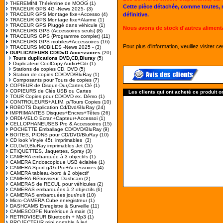
THEREMINI Thérémine de MOOG
(1)
Cette pièce détachée, comme toutes, 
TRACEUR GPS 4G -News 2025-
(3)
TRACEUR GPS Montage fixe+Accesso
(4)
définitive.
TRACEUR GPS Montage fixe+Alarme
(1)
TRACEUR GPS Pluggé dans véhicule
(1)
Nous avons de stock d'autres aliment
TRACEURS GPS (Accessoires seuls)
(8)
TRACEURS GPS (Programme complet)
(11)
TRACEURS GPS mobiles+Accessoires
(16)
Pour plus d'information, veuillez visiter c
TRACEURS MOBILES -News 2025 -
(3)
DUPLICATEURS CD/DvD Accessoires
(20)
Tours duplications DVD,CD,Bluray
(5)
Duplicateur CoolCopy Audio+Cdr
(1)
Stations de copies CD, DVD
(5)
Station de copies CD/DVD/BluRay
(1)
Composants pour Tours de copies
(7)
COPIEUR de Disque-Dur,Cartes,Clé
(1)
COPIEURS de Clés USB ou Cartes
Les clients qui ont acheté ce produit o
TOUR Copies pour CD/DVD ex. Démo
(1)
CONTROLEURS+ALIM. p/Tours Copies
(10)
ROBOTS Duplication Cd/Dvd/BluRay
(24)
IMPRIMANTES Disques+Encres+Têtes
(26)
ORDI-VELO Ecran+Capteur+Accessoi
(1)
CELLOPHANEUSES Pro & Accessoires
(15)
POCHETTE Emballage CD/DVD/BluRay
(9)
BOITES, PIONS pour CD/DVD/BluRay
(10)
CD look Vinyle 45t. imprimables
(3)
CD,DvD,BluRay imprimables Jet
(11)
ETIQUETTES, Jaquettes, Spray
(3)
CAMERA embarquée à 3 objectifs
(1)
CAMERA Endoscopique USB éclairée
(1)
CAMERA Sport g/GoPro+Accessoires
(4)
CAMERA tableau-bord à 2 objectif
CAMERA-Rétroviseur, Dashcam
(2)
CAMERAS de RECUL pour véhicules
(2)
CAMERAS embarquées à 2 objectifs
(6)
CAMERAS embarquées jour/nuit
(10)
Micro-CAMERA Cube enregistreur
(1)
DASHCAMS Enregistre & Surveille
(11)
CAMESCOPE Numérique à main
(1)
RETROVISEUR Bluetooth + Mp3
(1)
PROJECTEUR mini portable à led