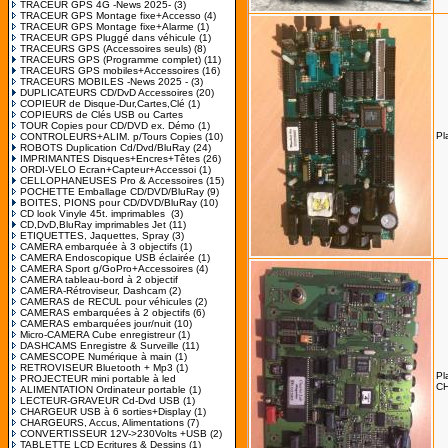
TRACEUR GPS 4G -News 2025-
(3)
TRACEUR GPS Montage fixe+Accesso
(4)
TRACEUR GPS Montage fixe+Alarme
(1)
TRACEUR GPS Pluggé dans véhicule
(1)
TRACEURS GPS (Accessoires seuls)
(8)
TRACEURS GPS (Programme complet)
(11)
TRACEURS GPS mobiles+Accessoires
(16)
TRACEURS MOBILES -News 2025 -
(3)
DUPLICATEURS CD/DvD Accessoires
(20)
COPIEUR de Disque-Dur,Cartes,Clé
(1)
COPIEURS de Clés USB ou Cartes
TOUR Copies pour CD/DVD ex. Démo
(1)
Pl
CONTROLEURS+ALIM. p/Tours Copies
(10)
ROBOTS Duplication Cd/Dvd/BluRay
(24)
IMPRIMANTES Disques+Encres+Têtes
(26)
ORDI-VELO Ecran+Capteur+Accessoi
(1)
CELLOPHANEUSES Pro & Accessoires
(15)
POCHETTE Emballage CD/DVD/BluRay
(9)
BOITES, PIONS pour CD/DVD/BluRay
(10)
CD look Vinyle 45t. imprimables
(3)
CD,DvD,BluRay imprimables Jet
(11)
ETIQUETTES, Jaquettes, Spray
(3)
CAMERA embarquée à 3 objectifs
(1)
CAMERA Endoscopique USB éclairée
(1)
CAMERA Sport g/GoPro+Accessoires
(4)
CAMERA tableau-bord à 2 objectif
CAMERA-Rétroviseur, Dashcam
(2)
CAMERAS de RECUL pour véhicules
(2)
CAMERAS embarquées à 2 objectifs
(6)
CAMERAS embarquées jour/nuit
(10)
Micro-CAMERA Cube enregistreur
(1)
DASHCAMS Enregistre & Surveille
(11)
CAMESCOPE Numérique à main
(1)
RETROVISEUR Bluetooth + Mp3
(1)
Pl
PROJECTEUR mini portable à led
C
ALIMENTATION Ordinateur portable
(1)
LECTEUR-GRAVEUR Cd-Dvd USB
(1)
CHARGEUR USB à 6 sorties+Display
(1)
CHARGEURS, Accus, Alimentations
(7)
CONVERTISSEUR 12V->230Volts +USB
(2)
TABLETTE LCD Ecritures & Dessins
(1)