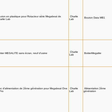
uton en plastique pour Rotacteur série Megabeat de
Charlie
Bouton Data MB1
arlie Lab
Lab
Charlie
itier MEGALITE sans écran, neuf d'usine
BoitierMegalite
Lab
oc d'alimentation de 2ème génération pour Megabeat One
Charlie
Alimentation 2ème
Pro
Lab
génération