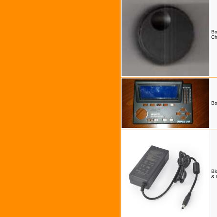
Bo
Ch
Bo
Bl
& 