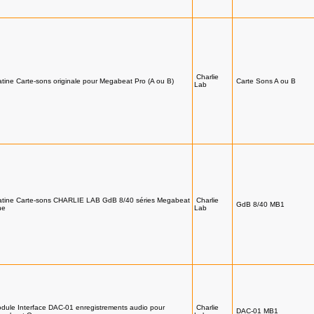
Charlie
atine Carte-sons originale pour Megabeat Pro (A ou B)
Carte Sons A ou B
Lab
atine Carte-sons CHARLIE LAB GdB 8/40 séries Megabeat
Charlie
GdB 8/40 MB1
ne
Lab
dule Interface DAC-01 enregistrements audio pour
Charlie
DAC-01 MB1