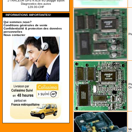
1-TRACEUR GPS K-816 4G pluggé s/port
Diagnostics des autos
129.00-CHF
INFORMATIONS IMPORTANTES!
Qui sommes nous?
Conditions générales de vente
Confidentialité & protection des données
personnelles
Pl
Nous contacter
Pl
O
Mo