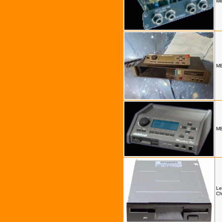
Me
ME
ME
Le
Ch