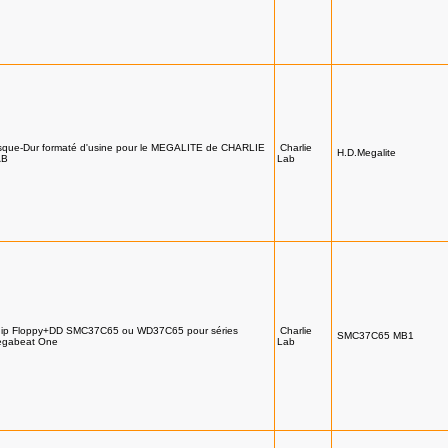
sque-Dur formaté d'usine pour le MEGALITE de CHARLIE
Charlie
H.D.Megalite
AB
Lab
ip Floppy+DD SMC37C65 ou WD37C65 pour séries
Charlie
SMC37C65 MB1
gabeat One
Lab