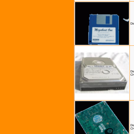
Di
Di
C
Di
C