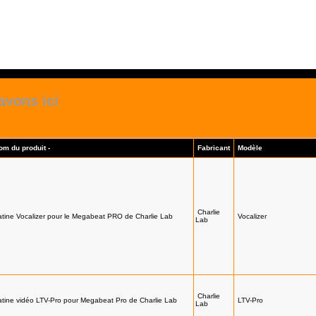
avons ici
om du produit -
Fabricant
Modèle
Charlie
atine Vocalizer pour le Megabeat PRO de Charlie Lab
Vocalizer
Lab
Charlie
atine vidéo LTV-Pro pour Megabeat Pro de Charlie Lab
LTV-Pro
Lab