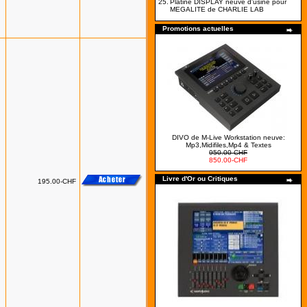
25.
Platine DISPLAY neuve d'usine pour
MEGALITE de CHARLIE LAB
Promotions actuelles
DIVO de M-Live Workstation neuve:
Mp3,Midifiles,Mp4 & Textes
950.00-CHF
850.00-CHF
Livre d'Or ou Critiques
195.00-CHF