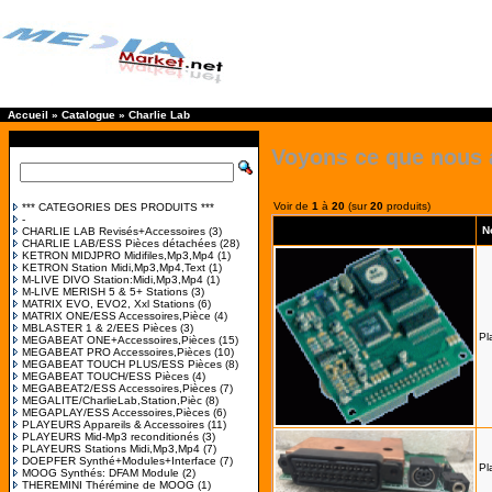
Accueil
»
Catalogue
»
Charlie Lab
Voyons ce que nous 
Voir de
1
à
20
(sur
20
produits)
*** CATEGORIES DES PRODUITS ***
-
N
CHARLIE LAB Revisés+Accessoires
(3)
CHARLIE LAB/ESS Pièces détachées
(28)
KETRON MIDJPRO Midifiles,Mp3,Mp4
(1)
KETRON Station Midi,Mp3,Mp4,Text
(1)
M-LIVE DIVO Station:Midi,Mp3,Mp4
(1)
M-LIVE MERISH 5 & 5+ Stations
(3)
MATRIX EVO, EVO2, Xxl Stations
(6)
MATRIX ONE/ESS Accessoires,Pièce
(4)
MBLASTER 1 & 2/EES Pièces
(3)
Pl
MEGABEAT ONE+Accessoires,Pièces
(15)
MEGABEAT PRO Accessoires,Pièces
(10)
MEGABEAT TOUCH PLUS/ESS Pièces
(8)
MEGABEAT TOUCH/ESS Pièces
(4)
MEGABEAT2/ESS Accessoires,Pièces
(7)
MEGALITE/CharlieLab,Station,Pièc
(8)
MEGAPLAY/ESS Accessoires,Pièces
(6)
PLAYEURS Appareils & Accessoires
(11)
PLAYEURS Mid-Mp3 reconditionés
(3)
PLAYEURS Stations Midi,Mp3,Mp4
(7)
DOEPFER Synthé+Modules+Interface
(7)
Pl
MOOG Synthés: DFAM Module
(2)
THEREMINI Thérémine de MOOG
(1)