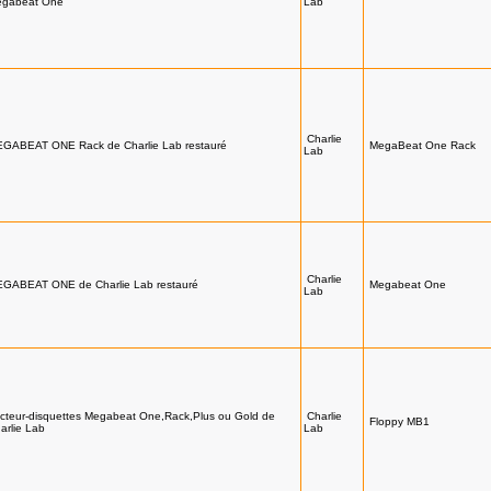
gabeat One
Lab
Charlie
GABEAT ONE Rack de Charlie Lab restauré
MegaBeat One Rack
Lab
Charlie
GABEAT ONE de Charlie Lab restauré
Megabeat One
Lab
cteur-disquettes Megabeat One,Rack,Plus ou Gold de
Charlie
Floppy MB1
arlie Lab
Lab