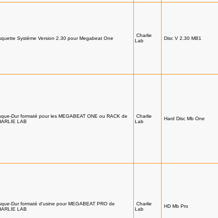
Charlie
squette Système Version 2.30 pour Megabeat One
Disc V 2.30 MB1
Lab
sque-Dur formaté pour les MEGABEAT ONE ou RACK de
Charlie
Hard Disc Mb One
HARLIE LAB
Lab
sque-Dur formaté d'usine pour MEGABEAT PRO de
Charlie
HD Mb Pro
HARLIE LAB
Lab