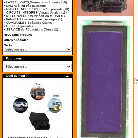
LASER,LIGHTS,Générateurs à fumée
(16)
LAMPE à led très puissante
PIANO FENDER RHODES-Composants
(10)
CIRCUITS INTEGRES Vintage Analog
(11)
KIT CONVERSION Vidéo/Son to USB
(1)
PANNEAU lumineux pour messages
(1)
COMMANDES Spéciales Clients
OFFRES spéciales
SERVICE de Réparations Clients
(2)
Nouveaux produits
Offres spéciales
Go to..
Fabricants
Quoi de neuf ?
Pl
C