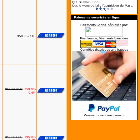
QUESTIONS: Bon-
jour, je viens de faire l'acquisition du Mat ..
Paiements sécurisés en ligne
Paiements Cartes, sécurisés par:
350.00-CHF
Postfinance, Virements bancaires
Contrôles drastiques anti-fraudes
350.00-CHF
150.00-
CHF
Paiement direct uniquement
350.00-CHF
195.00-