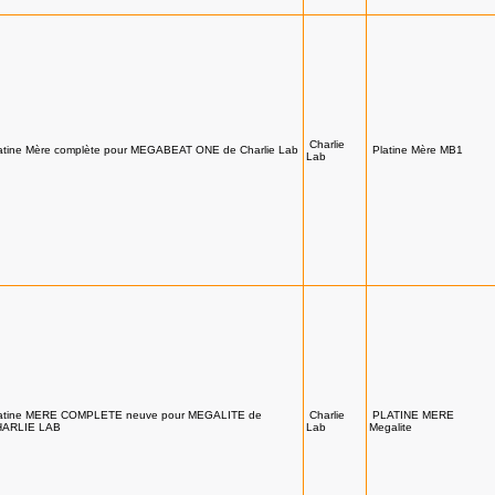
Charlie
atine Mère complète pour MEGABEAT ONE de Charlie Lab
Platine Mère MB1
Lab
atine MERE COMPLETE neuve pour MEGALITE de
Charlie
PLATINE MERE
HARLIE LAB
Lab
Megalite