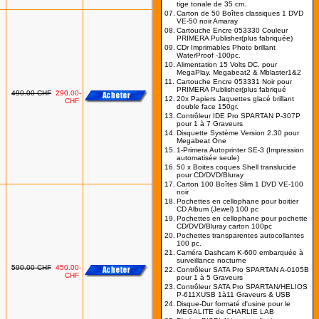
tige tonale de 35 cm.
07.
Carton de 50 Boîtes classiques 1 DVD
VE-50 noir Amaray
08.
Cartouche Encre 053330 Couleur
PRIMERA Publisher(plus fabriquée)
09.
CDr Imprimables Photo brillant
WaterProof -100pc.
10.
Alimentation 15 Volts DC. pour
MegaPlay, Megabeat2 & Mblaster1&2
11.
Cartouche Encre 053331 Noir pour
PRIMERA Publisher(plus fabriqué
490.00-CHF
290.00-
12.
20x Papiers Jaquettes glacé brillant
CHF
double face 150gr.
13.
Contrôleur IDE Pro SPARTAN P-307P
pour 1 à 7 Graveurs
14.
Disquette Système Version 2.30 pour
Megabeat One
15.
1-Primera Autoprinter SE-3 (Impression
automatisée seule)
16.
50 x Boites coques Shell translucide
pour CD/DVD/Bluray
17.
Carton 100 Boîtes Slim 1 DVD VE-100
noir
18.
Pochettes en cellophane pour boitier
CD Album (Jewel) 100 pc
19.
Pochettes en cellophane pour pochette
CD/DVD/Bluray carton 100pc
20.
Pochettes transparentes autocollantes
100 pc.
21.
Caméra Dashcam K-600 embarquée à
surveillance nocturne
590.00-CHF
450.00-
22.
Contrôleur SATA Pro SPARTAN A-0105B
CHF
pour 1 à 5 Graveurs
23.
Contrôleur SATA Pro SPARTAN/HELIOS
P-611XUSB 1à11 Graveurs & USB
24.
Disque-Dur formaté d'usine pour le
MEGALITE de CHARLIE LAB