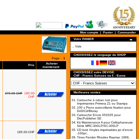
Mon compte
|
Panier
|
Commander
Votre PANIER
... Vide
CHOISISSEZ le language du SHOP
Page :
1
Acheter
Prix
maintenant
CHOISISSEZ votre DEVISE:
CHF - Francs Suisses ou € - Euros
Meilleures ventes
370.00-CHF
180.00-
CHF
01.
Cartouche à ruban noir pour
Imprimantes Primera Z1 ou Stampa
02.
100 x Pions autocollants fixation pour
DvD/Cd/Bluray
03.
Cartouche Encre 053335 pour
DiscPublisher SE
04.
Kit Maintenance A pour Cellophaneuse
Série MRC-300LP/SC-300LP
05.
CD look Vinyles imprimables jet d'encre
185.00-CHF
-100pc.
06.
Tines Fender Rhodes Raymac 1966,