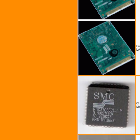
Di
L
Ch
Me