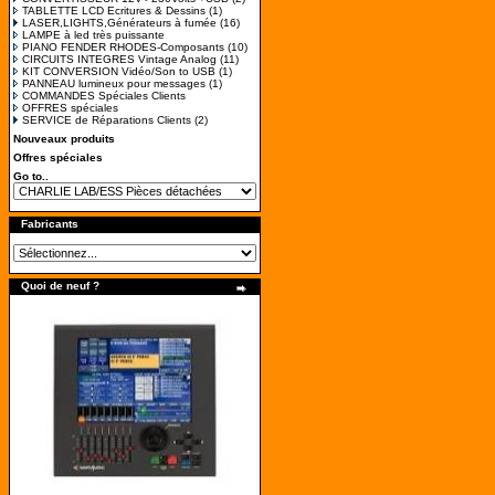
TABLETTE LCD Ecritures & Dessins
(1)
LASER,LIGHTS,Générateurs à fumée
(16)
LAMPE à led très puissante
PIANO FENDER RHODES-Composants
(10)
CIRCUITS INTEGRES Vintage Analog
(11)
KIT CONVERSION Vidéo/Son to USB
(1)
PANNEAU lumineux pour messages
(1)
COMMANDES Spéciales Clients
OFFRES spéciales
SERVICE de Réparations Clients
(2)
Nouveaux produits
Offres spéciales
Go to..
Fabricants
Quoi de neuf ?