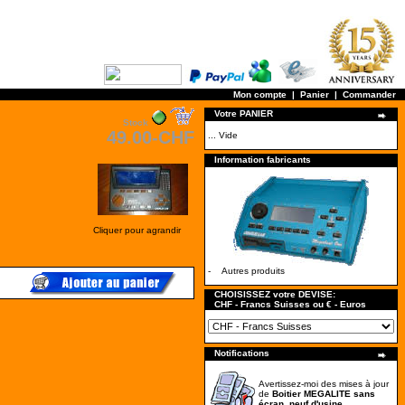
Mon compte
|
Panier
|
Commander
Votre PANIER
Stock
49.00-CHF
... Vide
Information fabricants
Cliquer pour agrandir
-
Autres produits
CHOISISSEZ votre DEVISE:
CHF - Francs Suisses ou € - Euros
Notifications
Avertissez-moi des mises à jour
de
Boitier MEGALITE sans
écran, neuf d'usine