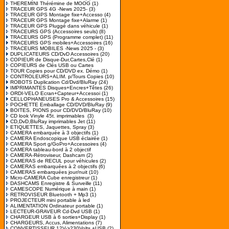
THEREMINI Thérémine de MOOG
(1)
TRACEUR GPS 4G -News 2025-
(3)
TRACEUR GPS Montage fixe+Accesso
(4)
TRACEUR GPS Montage fixe+Alarme
(1)
TRACEUR GPS Pluggé dans véhicule
(1)
TRACEURS GPS (Accessoires seuls)
(8)
TRACEURS GPS (Programme complet)
(11)
TRACEURS GPS mobiles+Accessoires
(16)
TRACEURS MOBILES -News 2025 -
(3)
DUPLICATEURS CD/DvD Accessoires
(20)
COPIEUR de Disque-Dur,Cartes,Clé
(1)
COPIEURS de Clés USB ou Cartes
TOUR Copies pour CD/DVD ex. Démo
(1)
CONTROLEURS+ALIM. p/Tours Copies
(10)
ROBOTS Duplication Cd/Dvd/BluRay
(24)
IMPRIMANTES Disques+Encres+Têtes
(26)
ORDI-VELO Ecran+Capteur+Accessoi
(1)
CELLOPHANEUSES Pro & Accessoires
(15)
POCHETTE Emballage CD/DVD/BluRay
(9)
BOITES, PIONS pour CD/DVD/BluRay
(10)
CD look Vinyle 45t. imprimables
(3)
CD,DvD,BluRay imprimables Jet
(11)
ETIQUETTES, Jaquettes, Spray
(3)
CAMERA embarquée à 3 objectifs
(1)
CAMERA Endoscopique USB éclairée
(1)
CAMERA Sport g/GoPro+Accessoires
(4)
CAMERA tableau-bord à 2 objectif
CAMERA-Rétroviseur, Dashcam
(2)
CAMERAS de RECUL pour véhicules
(2)
CAMERAS embarquées à 2 objectifs
(6)
CAMERAS embarquées jour/nuit
(10)
Micro-CAMERA Cube enregistreur
(1)
DASHCAMS Enregistre & Surveille
(11)
CAMESCOPE Numérique à main
(1)
RETROVISEUR Bluetooth + Mp3
(1)
PROJECTEUR mini portable à led
ALIMENTATION Ordinateur portable
(1)
LECTEUR-GRAVEUR Cd-Dvd USB
(1)
CHARGEUR USB à 6 sorties+Display
(1)
CHARGEURS, Accus, Alimentations
(7)
CONVERTISSEUR 12V->230Volts +USB
(2)