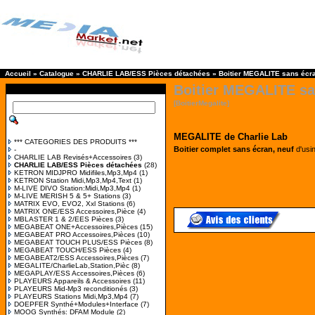
Accueil
»
Catalogue
»
CHARLIE LAB/ESS Pièces détachées
»
Boitier MEGALITE sans écra
Boitier MEGALITE san
[BoitierMegalite]
MEGALITE de Charlie Lab
*** CATEGORIES DES PRODUITS ***
Boitier complet sans écran, neuf
d'usin
-
CHARLIE LAB Revisés+Accessoires
(3)
CHARLIE LAB/ESS Pièces détachées
(28)
KETRON MIDJPRO Midifiles,Mp3,Mp4
(1)
KETRON Station Midi,Mp3,Mp4,Text
(1)
M-LIVE DIVO Station:Midi,Mp3,Mp4
(1)
M-LIVE MERISH 5 & 5+ Stations
(3)
MATRIX EVO, EVO2, Xxl Stations
(6)
MATRIX ONE/ESS Accessoires,Pièce
(4)
MBLASTER 1 & 2/EES Pièces
(3)
MEGABEAT ONE+Accessoires,Pièces
(15)
MEGABEAT PRO Accessoires,Pièces
(10)
MEGABEAT TOUCH PLUS/ESS Pièces
(8)
MEGABEAT TOUCH/ESS Pièces
(4)
MEGABEAT2/ESS Accessoires,Pièces
(7)
MEGALITE/CharlieLab,Station,Pièc
(8)
MEGAPLAY/ESS Accessoires,Pièces
(6)
PLAYEURS Appareils & Accessoires
(11)
PLAYEURS Mid-Mp3 reconditionés
(3)
PLAYEURS Stations Midi,Mp3,Mp4
(7)
DOEPFER Synthé+Modules+Interface
(7)
MOOG Synthés: DFAM Module
(2)