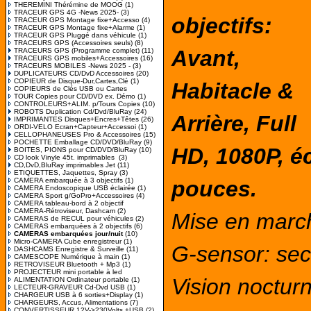
THEREMINI Thérémine de MOOG
(1)
TRACEUR GPS 4G -News 2025-
(3)
objectifs:
TRACEUR GPS Montage fixe+Accesso
(4)
TRACEUR GPS Montage fixe+Alarme
(1)
TRACEUR GPS Pluggé dans véhicule
(1)
TRACEURS GPS (Accessoires seuls)
(8)
A
vant,
TRACEURS GPS (Programme complet)
(11)
TRACEURS GPS mobiles+Accessoires
(16)
TRACEURS MOBILES -News 2025 -
(3)
DUPLICATEURS CD/DvD Accessoires
(20)
COPIEUR de Disque-Dur,Cartes,Clé
(1)
Habitacle &
COPIEURS de Clés USB ou Cartes
TOUR Copies pour CD/DVD ex. Démo
(1)
CONTROLEURS+ALIM. p/Tours Copies
(10)
ROBOTS Duplication Cd/Dvd/BluRay
(24)
Arrière
, Full
IMPRIMANTES Disques+Encres+Têtes
(26)
ORDI-VELO Ecran+Capteur+Accessoi
(1)
CELLOPHANEUSES Pro & Accessoires
(15)
POCHETTE Emballage CD/DVD/BluRay
(9)
HD, 1080P, é
BOITES, PIONS pour CD/DVD/BluRay
(10)
CD look Vinyle 45t. imprimables
(3)
CD,DvD,BluRay imprimables Jet
(11)
ETIQUETTES, Jaquettes, Spray
(3)
CAMERA embarquée à 3 objectifs
(1)
pouces
.
CAMERA Endoscopique USB éclairée
(1)
CAMERA Sport g/GoPro+Accessoires
(4)
CAMERA tableau-bord à 2 objectif
CAMERA-Rétroviseur, Dashcam
(2)
Mise en marc
CAMERAS de RECUL pour véhicules
(2)
CAMERAS embarquées à 2 objectifs
(6)
CAMERAS embarquées jour/nuit
(10)
Micro-CAMERA Cube enregistreur
(1)
G-sensor
: se
DASHCAMS Enregistre & Surveille
(11)
CAMESCOPE Numérique à main
(1)
RETROVISEUR Bluetooth + Mp3
(1)
PROJECTEUR mini portable à led
Vision noctur
ALIMENTATION Ordinateur portable
(1)
LECTEUR-GRAVEUR Cd-Dvd USB
(1)
CHARGEUR USB à 6 sorties+Display
(1)
CHARGEURS, Accus, Alimentations
(7)
CONVERTISSEUR 12V->230Volts +USB
(2)