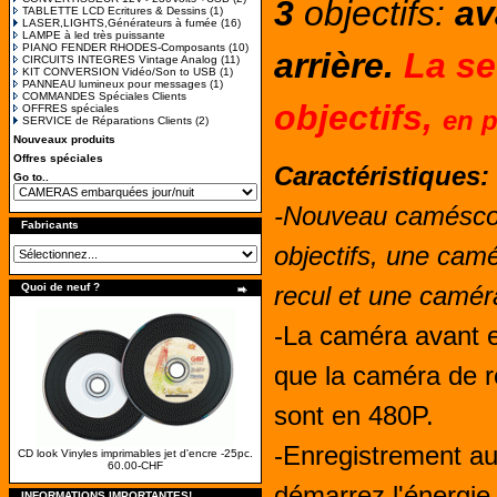
3
objectifs:
av
TABLETTE LCD Ecritures & Dessins
(1)
LASER,LIGHTS,Générateurs à fumée
(16)
LAMPE à led très puissante
PIANO FENDER RHODES-Composants
(10)
arrière.
La seu
CIRCUITS INTEGRES Vintage Analog
(11)
KIT CONVERSION Vidéo/Son to USB
(1)
PANNEAU lumineux pour messages
(1)
COMMANDES Spéciales Clients
objectifs,
OFFRES spéciales
en p
SERVICE de Réparations Clients
(2)
Nouveaux produits
Offres spéciales
Caractéristiques:
Go to..
-Nouveau caméscope
Fabricants
objectifs, une cam
Quoi de neuf ?
recul et une cam
-La caméra avant e
que la caméra de re
sont en 480P.
-Enregistrement a
CD look Vinyles imprimables jet d'encre -25pc.
60.00-CHF
démarrez l'énergie d
INFORMATIONS IMPORTANTES!