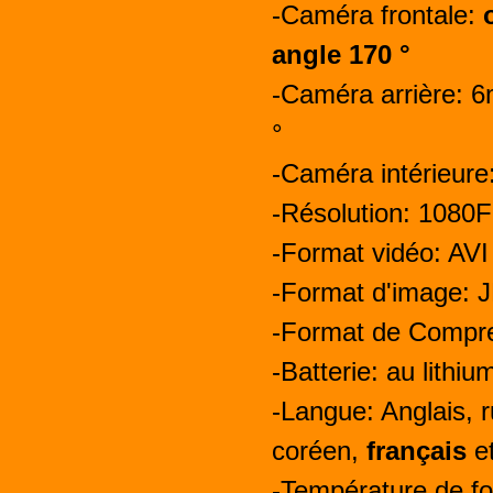
-Caméra frontale:
angle 170 °
-Caméra arrière: 
°
-Caméra intérieur
-Résolution: 108
-Format vidéo: AVI
-Format d'image: 
-Format de Compre
-Batterie: au lith
-Langue:
Anglais, r
coréen,
français
et
-Température de f