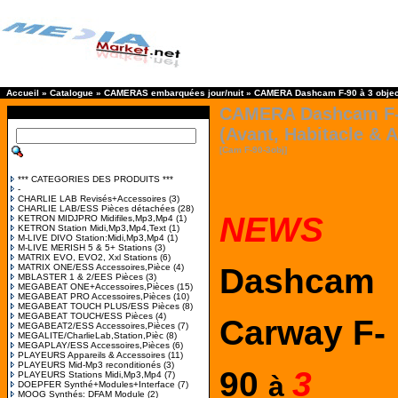
Accueil
»
Catalogue
»
CAMERAS embarquées jour/nuit
»
CAMERA Dashcam F-90 à 3 objecti
CAMERA Dashcam F-90
(Avant, Habitacle & A
[Cam F-90-3obj]
*** CATEGORIES DES PRODUITS ***
-
CHARLIE LAB Revisés+Accessoires
(3)
CHARLIE LAB/ESS Pièces détachées
(28)
NEWS
KETRON MIDJPRO Midifiles,Mp3,Mp4
(1)
KETRON Station Midi,Mp3,Mp4,Text
(1)
M-LIVE DIVO Station:Midi,Mp3,Mp4
(1)
M-LIVE MERISH 5 & 5+ Stations
(3)
MATRIX EVO, EVO2, Xxl Stations
(6)
MATRIX ONE/ESS Accessoires,Pièce
(4)
Dashcam
MBLASTER 1 & 2/EES Pièces
(3)
MEGABEAT ONE+Accessoires,Pièces
(15)
MEGABEAT PRO Accessoires,Pièces
(10)
MEGABEAT TOUCH PLUS/ESS Pièces
(8)
MEGABEAT TOUCH/ESS Pièces
(4)
Carway F-
MEGABEAT2/ESS Accessoires,Pièces
(7)
MEGALITE/CharlieLab,Station,Pièc
(8)
MEGAPLAY/ESS Accessoires,Pièces
(6)
PLAYEURS Appareils & Accessoires
(11)
PLAYEURS Mid-Mp3 reconditionés
(3)
90
3
PLAYEURS Stations Midi,Mp3,Mp4
(7)
à
DOEPFER Synthé+Modules+Interface
(7)
MOOG Synthés: DFAM Module
(2)