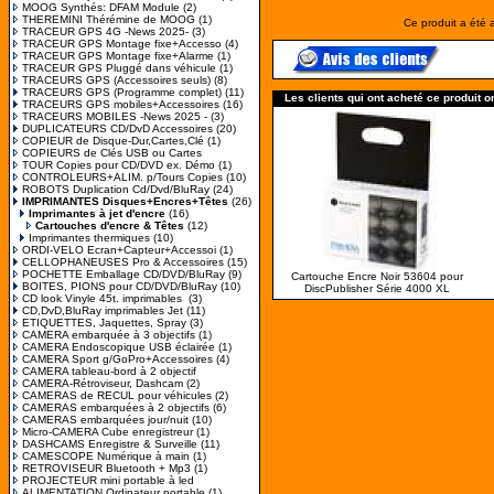
MOOG Synthés: DFAM Module
(2)
THEREMINI Thérémine de MOOG
(1)
Ce produit a été 
TRACEUR GPS 4G -News 2025-
(3)
TRACEUR GPS Montage fixe+Accesso
(4)
TRACEUR GPS Montage fixe+Alarme
(1)
TRACEUR GPS Pluggé dans véhicule
(1)
TRACEURS GPS (Accessoires seuls)
(8)
TRACEURS GPS (Programme complet)
(11)
Les clients qui ont acheté ce produit o
TRACEURS GPS mobiles+Accessoires
(16)
TRACEURS MOBILES -News 2025 -
(3)
DUPLICATEURS CD/DvD Accessoires
(20)
COPIEUR de Disque-Dur,Cartes,Clé
(1)
COPIEURS de Clés USB ou Cartes
TOUR Copies pour CD/DVD ex. Démo
(1)
CONTROLEURS+ALIM. p/Tours Copies
(10)
ROBOTS Duplication Cd/Dvd/BluRay
(24)
IMPRIMANTES Disques+Encres+Têtes
(26)
Imprimantes à jet d'encre
(16)
Cartouches d'encre & Têtes
(12)
Imprimantes thermiques
(10)
ORDI-VELO Ecran+Capteur+Accessoi
(1)
CELLOPHANEUSES Pro & Accessoires
(15)
POCHETTE Emballage CD/DVD/BluRay
(9)
Cartouche Encre Noir 53604 pour
BOITES, PIONS pour CD/DVD/BluRay
(10)
DiscPublisher Série 4000 XL
CD look Vinyle 45t. imprimables
(3)
CD,DvD,BluRay imprimables Jet
(11)
ETIQUETTES, Jaquettes, Spray
(3)
CAMERA embarquée à 3 objectifs
(1)
CAMERA Endoscopique USB éclairée
(1)
CAMERA Sport g/GoPro+Accessoires
(4)
CAMERA tableau-bord à 2 objectif
CAMERA-Rétroviseur, Dashcam
(2)
CAMERAS de RECUL pour véhicules
(2)
CAMERAS embarquées à 2 objectifs
(6)
CAMERAS embarquées jour/nuit
(10)
Micro-CAMERA Cube enregistreur
(1)
DASHCAMS Enregistre & Surveille
(11)
CAMESCOPE Numérique à main
(1)
RETROVISEUR Bluetooth + Mp3
(1)
PROJECTEUR mini portable à led
ALIMENTATION Ordinateur portable
(1)