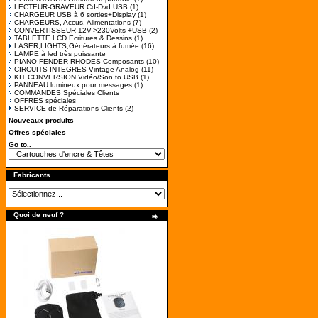
LECTEUR-GRAVEUR Cd-Dvd USB
(1)
CHARGEUR USB à 6 sorties+Display
(1)
CHARGEURS, Accus, Alimentations
(7)
CONVERTISSEUR 12V->230Volts +USB
(2)
TABLETTE LCD Ecritures & Dessins
(1)
LASER,LIGHTS,Générateurs à fumée
(16)
LAMPE à led très puissante
PIANO FENDER RHODES-Composants
(10)
CIRCUITS INTEGRES Vintage Analog
(11)
KIT CONVERSION Vidéo/Son to USB
(1)
PANNEAU lumineux pour messages
(1)
COMMANDES Spéciales Clients
OFFRES spéciales
SERVICE de Réparations Clients
(2)
Nouveaux produits
Offres spéciales
Go to..
Fabricants
Quoi de neuf ?