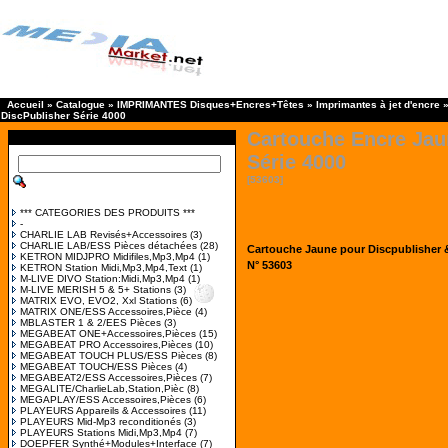
Accueil
»
Catalogue
»
IMPRIMANTES Disques+Encres+Têtes
»
Imprimantes à jet d'encre
DiscPublisher Série 4000
Cartouche Encre Jau
Série 4000
[53603]
*** CATEGORIES DES PRODUITS ***
-
CHARLIE LAB Revisés+Accessoires
(3)
CHARLIE LAB/ESS Pièces détachées
(28)
Cartouche Jaune pour Discpublisher &
KETRON MIDJPRO Midifiles,Mp3,Mp4
(1)
N° 53603
KETRON Station Midi,Mp3,Mp4,Text
(1)
M-LIVE DIVO Station:Midi,Mp3,Mp4
(1)
M-LIVE MERISH 5 & 5+ Stations
(3)
MATRIX EVO, EVO2, Xxl Stations
(6)
MATRIX ONE/ESS Accessoires,Pièce
(4)
MBLASTER 1 & 2/EES Pièces
(3)
MEGABEAT ONE+Accessoires,Pièces
(15)
MEGABEAT PRO Accessoires,Pièces
(10)
MEGABEAT TOUCH PLUS/ESS Pièces
(8)
MEGABEAT TOUCH/ESS Pièces
(4)
MEGABEAT2/ESS Accessoires,Pièces
(7)
MEGALITE/CharlieLab,Station,Pièc
(8)
MEGAPLAY/ESS Accessoires,Pièces
(6)
PLAYEURS Appareils & Accessoires
(11)
PLAYEURS Mid-Mp3 reconditionés
(3)
PLAYEURS Stations Midi,Mp3,Mp4
(7)
DOEPFER Synthé+Modules+Interface
(7)