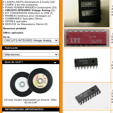
LASER,LIGHTS,Générateurs à fumée
(16)
LAMPE à led très puissante
PIANO FENDER RHODES-Composants
(10)
A
CIRCUITS INTEGRES Vintage Analog
(11)
s
KIT CONVERSION Vidéo/Son to USB
(1)
a
PANNEAU lumineux pour messages
(1)
COMMANDES Spéciales Clients
OFFRES spéciales
SERVICE de Réparations Clients
(2)
Nouveaux produits
Offres spéciales
D
Go to..
f
é
Fabricants
Quoi de neuf ?
p
a
2
V
p
CD look Vinyles imprimables jet d'encre -25pc.
a
60.00-CHF
INFORMATIONS IMPORTANTES!