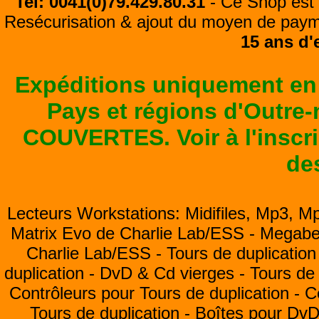
Tel: 0041(0)79.429.80.31
- Ce Shop est 
Resécurisation & ajout du moyen de pay
15 ans d'
Expéditions uniquement en
Pays et régions d'Outre
COUVERTES. Voir à l'inscrip
de
Lecteurs Workstations: Midifiles, Mp3, M
Matrix Evo de Charlie Lab/ESS -
Megabea
Charlie Lab/ESS -
Tours de duplication
duplication -
DvD & Cd vierges -
Tours de 
Contrôleurs pour Tours de duplication -
C
Tours de duplication -
Boîtes pour Dv