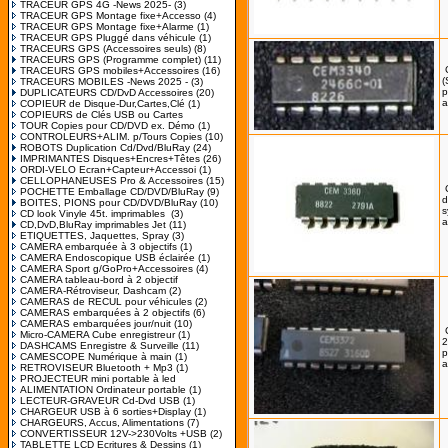
TRACEUR GPS 4G -News 2025-
(3)
TRACEUR GPS Montage fixe+Accesso
(4)
TRACEUR GPS Montage fixe+Alarme
(1)
TRACEUR GPS Pluggé dans véhicule
(1)
TRACEURS GPS (Accessoires seuls)
(8)
TRACEURS GPS (Programme complet)
(11)
TRACEURS GPS mobiles+Accessoires
(16)
(
TRACEURS MOBILES -News 2025 -
(3)
p
DUPLICATEURS CD/DvD Accessoires
(20)
a
COPIEUR de Disque-Dur,Cartes,Clé
(1)
COPIEURS de Clés USB ou Cartes
TOUR Copies pour CD/DVD ex. Démo
(1)
CONTROLEURS+ALIM. p/Tours Copies
(10)
ROBOTS Duplication Cd/Dvd/BluRay
(24)
IMPRIMANTES Disques+Encres+Têtes
(26)
ORDI-VELO Ecran+Capteur+Accessoi
(1)
CELLOPHANEUSES Pro & Accessoires
(15)
POCHETTE Emballage CD/DVD/BluRay
(9)
d
BOITES, PIONS pour CD/DVD/BluRay
(10)
s
CD look Vinyle 45t. imprimables
(3)
a
CD,DvD,BluRay imprimables Jet
(11)
ETIQUETTES, Jaquettes, Spray
(3)
CAMERA embarquée à 3 objectifs
(1)
CAMERA Endoscopique USB éclairée
(1)
CAMERA Sport g/GoPro+Accessoires
(4)
CAMERA tableau-bord à 2 objectif
CAMERA-Rétroviseur, Dashcam
(2)
CAMERAS de RECUL pour véhicules
(2)
CAMERAS embarquées à 2 objectifs
(6)
CAMERAS embarquées jour/nuit
(10)
Micro-CAMERA Cube enregistreur
(1)
2
DASHCAMS Enregistre & Surveille
(11)
p
CAMESCOPE Numérique à main
(1)
a
RETROVISEUR Bluetooth + Mp3
(1)
PROJECTEUR mini portable à led
ALIMENTATION Ordinateur portable
(1)
LECTEUR-GRAVEUR Cd-Dvd USB
(1)
CHARGEUR USB à 6 sorties+Display
(1)
CHARGEURS, Accus, Alimentations
(7)
CONVERTISSEUR 12V->230Volts +USB
(2)
TABLETTE LCD Ecritures & Dessins
(1)