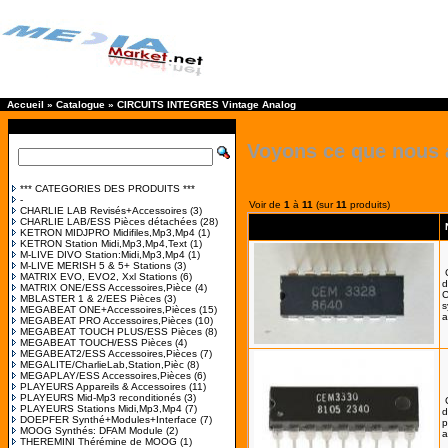
Accueil
»
Catalogue
»
CIRCUITS INTEGRES Vintage Analog
Voyons ce que nous 
*** CATEGORIES DES PRODUITS ***
-
Voir de
1
à
11
(sur
11
produits)
CHARLIE LAB Revisés+Accessoires
(3)
CHARLIE LAB/ESS Pièces détachées
(28)
KETRON MIDJPRO Midifiles,Mp3,Mp4
(1)
KETRON Station Midi,Mp3,Mp4,Text
(1)
M-LIVE DIVO Station:Midi,Mp3,Mp4
(1)
M-LIVE MERISH 5 & 5+ Stations
(3)
MATRIX EVO, EVO2, Xxl Stations
(6)
d
MATRIX ONE/ESS Accessoires,Pièce
(4)
C
MBLASTER 1 & 2/EES Pièces
(3)
s
MEGABEAT ONE+Accessoires,Pièces
(15)
a
MEGABEAT PRO Accessoires,Pièces
(10)
MEGABEAT TOUCH PLUS/ESS Pièces
(8)
MEGABEAT TOUCH/ESS Pièces
(4)
MEGABEAT2/ESS Accessoires,Pièces
(7)
MEGALITE/CharlieLab,Station,Pièc
(8)
MEGAPLAY/ESS Accessoires,Pièces
(6)
PLAYEURS Appareils & Accessoires
(11)
PLAYEURS Mid-Mp3 reconditionés
(3)
PLAYEURS Stations Midi,Mp3,Mp4
(7)
d
DOEPFER Synthé+Modules+Interface
(7)
p
MOOG Synthés: DFAM Module
(2)
a
THEREMINI Thérémine de MOOG
(1)