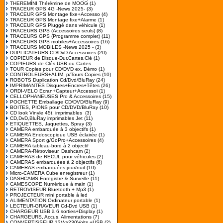
THEREMINI Thérémine de MOOG
(1)
TRACEUR GPS 4G -News 2025-
(3)
TRACEUR GPS Montage fixe+Accesso
(4)
TRACEUR GPS Montage fixe+Alarme
(1)
TRACEUR GPS Pluggé dans véhicule
(1)
TRACEURS GPS (Accessoires seuls)
(8)
TRACEURS GPS (Programme complet)
(11)
TRACEURS GPS mobiles+Accessoires
(16)
TRACEURS MOBILES -News 2025 -
(3)
DUPLICATEURS CD/DvD Accessoires
(20)
COPIEUR de Disque-Dur,Cartes,Clé
(1)
COPIEURS de Clés USB ou Cartes
TOUR Copies pour CD/DVD ex. Démo
(1)
CONTROLEURS+ALIM. p/Tours Copies
(10)
ROBOTS Duplication Cd/Dvd/BluRay
(24)
IMPRIMANTES Disques+Encres+Têtes
(26)
ORDI-VELO Ecran+Capteur+Accessoi
(1)
CELLOPHANEUSES Pro & Accessoires
(15)
POCHETTE Emballage CD/DVD/BluRay
(9)
BOITES, PIONS pour CD/DVD/BluRay
(10)
CD look Vinyle 45t. imprimables
(3)
CD,DvD,BluRay imprimables Jet
(11)
ETIQUETTES, Jaquettes, Spray
(3)
CAMERA embarquée à 3 objectifs
(1)
CAMERA Endoscopique USB éclairée
(1)
CAMERA Sport g/GoPro+Accessoires
(4)
CAMERA tableau-bord à 2 objectif
CAMERA-Rétroviseur, Dashcam
(2)
CAMERAS de RECUL pour véhicules
(2)
CAMERAS embarquées à 2 objectifs
(6)
CAMERAS embarquées jour/nuit
(10)
Micro-CAMERA Cube enregistreur
(1)
DASHCAMS Enregistre & Surveille
(11)
CAMESCOPE Numérique à main
(1)
RETROVISEUR Bluetooth + Mp3
(1)
PROJECTEUR mini portable à led
ALIMENTATION Ordinateur portable
(1)
LECTEUR-GRAVEUR Cd-Dvd USB
(1)
CHARGEUR USB à 6 sorties+Display
(1)
CHARGEURS, Accus, Alimentations
(7)
CONVERTISSEUR 12V->230Volts +USB
(2)