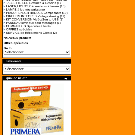
TABLETTE LCD Ecritures & Dessins
(1)
LASER,LIGHTS,Générateurs à fumée
(16)
LAMPE à led très puissante
PIANO FENDER RHODES-Composants
(10)
CIRCUITS INTEGRES Vintage Analog
(11)
KIT CONVERSION Vidéo/Son to USB
(1)
PANNEAU lumineux pour messages
(1)
COMMANDES Spéciales Clients
OFFRES spéciales
SERVICE de Réparations Clients
(2)
Nouveaux produits
Offres spéciales
Go to..
Fabricants
Quoi de neuf ?