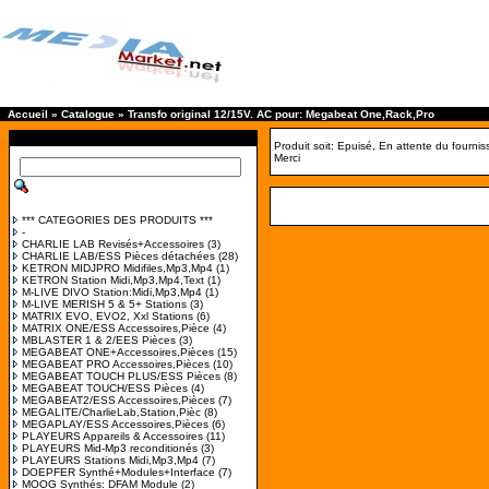
Accueil
»
Catalogue
»
Transfo original 12/15V. AC pour: Megabeat One,Rack,Pro
Produit soit: Epuisé, En attente du fourni
Merci
*** CATEGORIES DES PRODUITS ***
-
CHARLIE LAB Revisés+Accessoires
(3)
CHARLIE LAB/ESS Pièces détachées
(28)
KETRON MIDJPRO Midifiles,Mp3,Mp4
(1)
KETRON Station Midi,Mp3,Mp4,Text
(1)
M-LIVE DIVO Station:Midi,Mp3,Mp4
(1)
M-LIVE MERISH 5 & 5+ Stations
(3)
MATRIX EVO, EVO2, Xxl Stations
(6)
MATRIX ONE/ESS Accessoires,Pièce
(4)
MBLASTER 1 & 2/EES Pièces
(3)
MEGABEAT ONE+Accessoires,Pièces
(15)
MEGABEAT PRO Accessoires,Pièces
(10)
MEGABEAT TOUCH PLUS/ESS Pièces
(8)
MEGABEAT TOUCH/ESS Pièces
(4)
MEGABEAT2/ESS Accessoires,Pièces
(7)
MEGALITE/CharlieLab,Station,Pièc
(8)
MEGAPLAY/ESS Accessoires,Pièces
(6)
PLAYEURS Appareils & Accessoires
(11)
PLAYEURS Mid-Mp3 reconditionés
(3)
PLAYEURS Stations Midi,Mp3,Mp4
(7)
DOEPFER Synthé+Modules+Interface
(7)
MOOG Synthés: DFAM Module
(2)