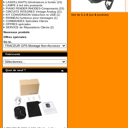
LASER,LIGHTS,Générateurs à fumée
(16)
LAMPE à led très puissante
PIANO FENDER RHODES-Composants
(10)
CIRCUITS INTEGRES Vintage Analog
(11)
KIT CONVERSION Vidéo/Son to USB
(1)
Voir de
1
à
4
(sur
4
produits)
PANNEAU lumineux pour messages
(1)
COMMANDES Spéciales Clients
OFFRES spéciales
SERVICE de Réparations Clients
(2)
Nouveaux produits
Offres spéciales
Go to..
Fabricants
Quoi de neuf ?