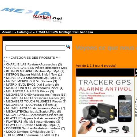
Accueil
»
Catalogue
»
TRACEUR GPS Montage fixe+Accesso
Voyons ce que nous 
*** CATEGORIES DES PRODUITS ***
-
CHARLIE LAB Revisés+Accessoires
(3)
Voir de
1
à
4
(sur
4
produits)
CHARLIE LAB/ESS Pièces détachées
(28)
KETRON MIDJPRO Midifiles,Mp3,Mp4
(1)
p
KETRON Station Midi,Mp3,Mp4,Text
(1)
M-LIVE DIVO Station:Midi,Mp3,Mp4
(1)
M-LIVE MERISH 5 & 5+ Stations
(3)
MATRIX EVO, EVO2, Xxl Stations
(6)
MATRIX ONE/ESS Accessoires,Pièce
(4)
MBLASTER 1 & 2/EES Pièces
(3)
MEGABEAT ONE+Accessoires,Pièces
(15)
MEGABEAT PRO Accessoires,Pièces
(10)
MEGABEAT TOUCH PLUS/ESS Pièces
(8)
G
MEGABEAT TOUCH/ESS Pièces
(4)
1
MEGABEAT2/ESS Accessoires,Pièces
(7)
MEGALITE/CharlieLab,Station,Pièc
(8)
I
MEGAPLAY/ESS Accessoires,Pièces
(6)
f
PLAYEURS Appareils & Accessoires
(11)
PLAYEURS Mid-Mp3 reconditionés
(3)
PLAYEURS Stations Midi,Mp3,Mp4
(7)
DOEPFER Synthé+Modules+Interface
(7)
MOOG Synthés: DFAM Module
(2)
THEREMINI Thérémine de MOOG
(1)