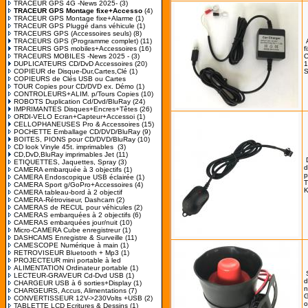
TRACEUR GPS 4G -News 2025-
(3)
TRACEUR GPS Montage fixe+Accesso
(4)
TRACEUR GPS Montage fixe+Alarme
(1)
TRACEUR GPS Pluggé dans véhicule
(1)
TRACEURS GPS (Accessoires seuls)
(8)
TRACEURS GPS (Programme complet)
(11)
TRACEURS GPS mobiles+Accessoires
(16)
f
TRACEURS MOBILES -News 2025 -
(3)
C
DUPLICATEURS CD/DvD Accessoires
(20)
1
COPIEUR de Disque-Dur,Cartes,Clé
(1)
COPIEURS de Clés USB ou Cartes
TOUR Copies pour CD/DVD ex. Démo
(1)
CONTROLEURS+ALIM. p/Tours Copies
(10)
ROBOTS Duplication Cd/Dvd/BluRay
(24)
IMPRIMANTES Disques+Encres+Têtes
(26)
ORDI-VELO Ecran+Capteur+Accessoi
(1)
CELLOPHANEUSES Pro & Accessoires
(15)
POCHETTE Emballage CD/DVD/BluRay
(9)
BOITES, PIONS pour CD/DVD/BluRay
(10)
CD look Vinyle 45t. imprimables
(3)
CD,DvD,BluRay imprimables Jet
(11)
ETIQUETTES, Jaquettes, Spray
(3)
d
CAMERA embarquée à 3 objectifs
(1)
p
CAMERA Endoscopique USB éclairée
(1)
T
CAMERA Sport g/GoPro+Accessoires
(4)
K
CAMERA tableau-bord à 2 objectif
CAMERA-Rétroviseur, Dashcam
(2)
CAMERAS de RECUL pour véhicules
(2)
CAMERAS embarquées à 2 objectifs
(6)
CAMERAS embarquées jour/nuit
(10)
Micro-CAMERA Cube enregistreur
(1)
DASHCAMS Enregistre & Surveille
(11)
CAMESCOPE Numérique à main
(1)
RETROVISEUR Bluetooth + Mp3
(1)
PROJECTEUR mini portable à led
ALIMENTATION Ordinateur portable
(1)
LECTEUR-GRAVEUR Cd-Dvd USB
(1)
d
CHARGEUR USB à 6 sorties+Display
(1)
n
CHARGEURS, Accus, Alimentations
(7)
G
CONVERTISSEUR 12V->230Volts +USB
(2)
o
TABLETTE LCD Ecritures & Dessins
(1)