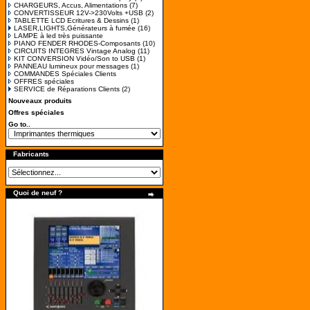
CHARGEURS, Accus, Alimentations
(7)
CONVERTISSEUR 12V->230Volts +USB
(2)
TABLETTE LCD Ecritures & Dessins
(1)
LASER,LIGHTS,Générateurs à fumée
(16)
LAMPE à led très puissante
PIANO FENDER RHODES-Composants
(10)
CIRCUITS INTEGRES Vintage Analog
(11)
KIT CONVERSION Vidéo/Son to USB
(1)
PANNEAU lumineux pour messages
(1)
COMMANDES Spéciales Clients
OFFRES spéciales
SERVICE de Réparations Clients
(2)
Nouveaux produits
Offres spéciales
Go to..
Fabricants
Quoi de neuf ?