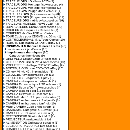
TRACEUR GPS 4G -News 2025-
(3)
TRACEUR GPS Montage fixe+Accesso
(4)
TRACEUR GPS Montage fixe+Alarme
(1)
TRACEUR GPS Pluggé dans véhicule
(1)
TRACEURS GPS (Accessoires seuls)
(8)
TRACEURS GPS (Programme complet)
(11)
TRACEURS GPS mobiles+Accessoires
(16)
TRACEURS MOBILES -News 2025 -
(3)
DUPLICATEURS CD/DvD Accessoires
(20)
COPIEUR de Disque-Dur,Cartes,Clé
(1)
COPIEURS de Clés USB ou Cartes
TOUR Copies pour CD/DVD ex. Démo
(1)
CONTROLEURS+ALIM. p/Tours Copies
(10)
ROBOTS Duplication Cd/Dvd/BluRay
(24)
IMPRIMANTES Disques+Encres+Têtes
(26)
Imprimantes à jet d'encre
(16)
Imprimantes thermiques
(10)
Cartouches thermiques
(9)
ORDI-VELO Ecran+Capteur+Accessoi
(1)
CELLOPHANEUSES Pro & Accessoires
(15)
POCHETTE Emballage CD/DVD/BluRay
(9)
BOITES, PIONS pour CD/DVD/BluRay
(10)
CD look Vinyle 45t. imprimables
(3)
CD,DvD,BluRay imprimables Jet
(11)
ETIQUETTES, Jaquettes, Spray
(3)
CAMERA embarquée à 3 objectifs
(1)
CAMERA Endoscopique USB éclairée
(1)
CAMERA Sport g/GoPro+Accessoires
(4)
CAMERA tableau-bord à 2 objectif
CAMERA-Rétroviseur, Dashcam
(2)
CAMERAS de RECUL pour véhicules
(2)
CAMERAS embarquées à 2 objectifs
(6)
CAMERAS embarquées jour/nuit
(10)
Micro-CAMERA Cube enregistreur
(1)
DASHCAMS Enregistre & Surveille
(11)
CAMESCOPE Numérique à main
(1)
RETROVISEUR Bluetooth + Mp3
(1)
PROJECTEUR mini portable à led
ALIMENTATION Ordinateur portable
(1)
LECTEUR-GRAVEUR Cd-Dvd USB
(1)
CHARGEUR USB à 6 sorties+Display
(1)