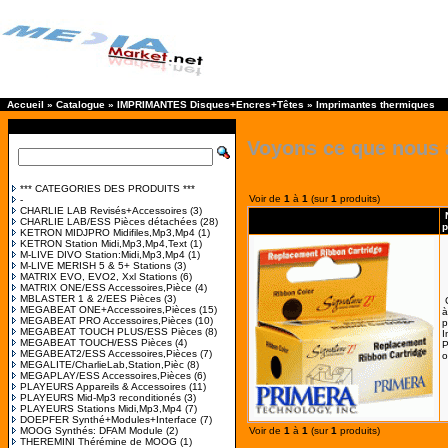
Accueil
»
Catalogue
»
IMPRIMANTES Disques+Encres+Têtes
»
Imprimantes thermiques
Voyons ce que nous 
*** CATEGORIES DES PRODUITS ***
Voir de
1
à
1
(sur
1
produits)
-
CHARLIE LAB Revisés+Accessoires
(3)
CHARLIE LAB/ESS Pièces détachées
(28)
p
KETRON MIDJPRO Midifiles,Mp3,Mp4
(1)
KETRON Station Midi,Mp3,Mp4,Text
(1)
M-LIVE DIVO Station:Midi,Mp3,Mp4
(1)
M-LIVE MERISH 5 & 5+ Stations
(3)
MATRIX EVO, EVO2, Xxl Stations
(6)
MATRIX ONE/ESS Accessoires,Pièce
(4)
MBLASTER 1 & 2/EES Pièces
(3)
MEGABEAT ONE+Accessoires,Pièces
(15)
à
MEGABEAT PRO Accessoires,Pièces
(10)
p
MEGABEAT TOUCH PLUS/ESS Pièces
(8)
I
MEGABEAT TOUCH/ESS Pièces
(4)
P
MEGABEAT2/ESS Accessoires,Pièces
(7)
o
MEGALITE/CharlieLab,Station,Pièc
(8)
MEGAPLAY/ESS Accessoires,Pièces
(6)
PLAYEURS Appareils & Accessoires
(11)
PLAYEURS Mid-Mp3 reconditionés
(3)
PLAYEURS Stations Midi,Mp3,Mp4
(7)
DOEPFER Synthé+Modules+Interface
(7)
MOOG Synthés: DFAM Module
(2)
Voir de
1
à
1
(sur
1
produits)
THEREMINI Thérémine de MOOG
(1)