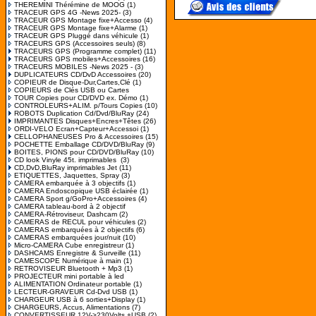
THEREMINI Thérémine de MOOG
(1)
TRACEUR GPS 4G -News 2025-
(3)
TRACEUR GPS Montage fixe+Accesso
(4)
TRACEUR GPS Montage fixe+Alarme
(1)
TRACEUR GPS Pluggé dans véhicule
(1)
TRACEURS GPS (Accessoires seuls)
(8)
TRACEURS GPS (Programme complet)
(11)
TRACEURS GPS mobiles+Accessoires
(16)
TRACEURS MOBILES -News 2025 -
(3)
DUPLICATEURS CD/DvD Accessoires
(20)
COPIEUR de Disque-Dur,Cartes,Clé
(1)
COPIEURS de Clés USB ou Cartes
TOUR Copies pour CD/DVD ex. Démo
(1)
CONTROLEURS+ALIM. p/Tours Copies
(10)
ROBOTS Duplication Cd/Dvd/BluRay
(24)
IMPRIMANTES Disques+Encres+Têtes
(26)
ORDI-VELO Ecran+Capteur+Accessoi
(1)
CELLOPHANEUSES Pro & Accessoires
(15)
POCHETTE Emballage CD/DVD/BluRay
(9)
BOITES, PIONS pour CD/DVD/BluRay
(10)
CD look Vinyle 45t. imprimables
(3)
CD,DvD,BluRay imprimables Jet
(11)
ETIQUETTES, Jaquettes, Spray
(3)
CAMERA embarquée à 3 objectifs
(1)
CAMERA Endoscopique USB éclairée
(1)
CAMERA Sport g/GoPro+Accessoires
(4)
CAMERA tableau-bord à 2 objectif
CAMERA-Rétroviseur, Dashcam
(2)
CAMERAS de RECUL pour véhicules
(2)
CAMERAS embarquées à 2 objectifs
(6)
CAMERAS embarquées jour/nuit
(10)
Micro-CAMERA Cube enregistreur
(1)
DASHCAMS Enregistre & Surveille
(11)
CAMESCOPE Numérique à main
(1)
RETROVISEUR Bluetooth + Mp3
(1)
PROJECTEUR mini portable à led
ALIMENTATION Ordinateur portable
(1)
LECTEUR-GRAVEUR Cd-Dvd USB
(1)
CHARGEUR USB à 6 sorties+Display
(1)
CHARGEURS, Accus, Alimentations
(7)
CONVERTISSEUR 12V->230Volts +USB
(2)