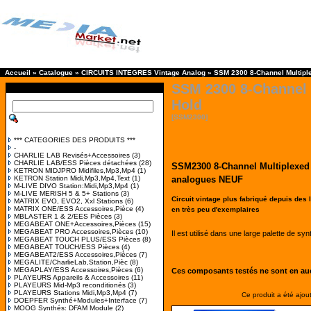
Accueil
»
Catalogue
»
CIRCUITS INTEGRES Vintage Analog
»
SSM 2300 8-Channel Multipl
SSM 2300 8-Channel 
Hold
[SSM2300]
*** CATEGORIES DES PRODUITS ***
-
CHARLIE LAB Revisés+Accessoires
(3)
CHARLIE LAB/ESS Pièces détachées
(28)
SSM2300 8-Channel Multiplexed
KETRON MIDJPRO Midifiles,Mp3,Mp4
(1)
KETRON Station Midi,Mp3,Mp4,Text
(1)
analogues NEUF
M-LIVE DIVO Station:Midi,Mp3,Mp4
(1)
M-LIVE MERISH 5 & 5+ Stations
(3)
Circuit vintage plus fabriqué depuis des lu
MATRIX EVO, EVO2, Xxl Stations
(6)
MATRIX ONE/ESS Accessoires,Pièce
(4)
en très peu d'exemplaires
MBLASTER 1 & 2/EES Pièces
(3)
MEGABEAT ONE+Accessoires,Pièces
(15)
MEGABEAT PRO Accessoires,Pièces
(10)
Il est utilisé dans une large palette de 
MEGABEAT TOUCH PLUS/ESS Pièces
(8)
MEGABEAT TOUCH/ESS Pièces
(4)
MEGABEAT2/ESS Accessoires,Pièces
(7)
MEGALITE/CharlieLab,Station,Pièc
(8)
MEGAPLAY/ESS Accessoires,Pièces
(6)
Ces composants testés ne sont en auc
PLAYEURS Appareils & Accessoires
(11)
PLAYEURS Mid-Mp3 reconditionés
(3)
PLAYEURS Stations Midi,Mp3,Mp4
(7)
Ce produit a été ajou
DOEPFER Synthé+Modules+Interface
(7)
MOOG Synthés: DFAM Module
(2)