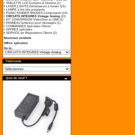
TABLETTE LCD Ecritures & Dessins
(1)
LASER,LIGHTS,Générateurs à fumée
(16)
LAMPE à led très puissante
PIANO FENDER RHODES-Composants
(10)
CIRCUITS INTEGRES Vintage Analog
(11)
KIT CONVERSION Vidéo/Son to USB
(1)
PANNEAU lumineux pour messages
(1)
COMMANDES Spéciales Clients
OFFRES spéciales
SERVICE de Réparations Clients
(2)
Nouveaux produits
Offres spéciales
Go to..
Fabricants
Quoi de neuf ?