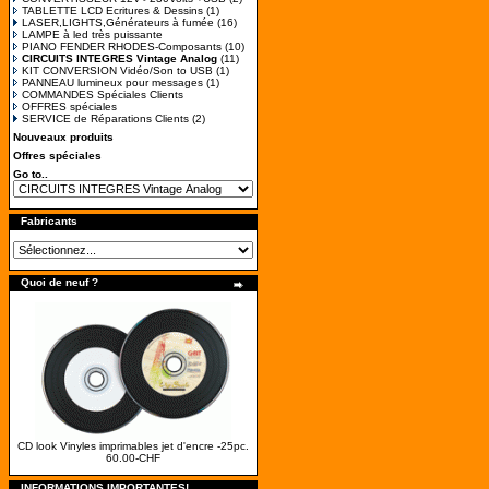
TABLETTE LCD Ecritures & Dessins
(1)
LASER,LIGHTS,Générateurs à fumée
(16)
LAMPE à led très puissante
PIANO FENDER RHODES-Composants
(10)
CIRCUITS INTEGRES Vintage Analog
(11)
KIT CONVERSION Vidéo/Son to USB
(1)
PANNEAU lumineux pour messages
(1)
COMMANDES Spéciales Clients
OFFRES spéciales
SERVICE de Réparations Clients
(2)
Nouveaux produits
Offres spéciales
Go to..
Fabricants
Quoi de neuf ?
CD look Vinyles imprimables jet d'encre -25pc.
60.00-CHF
INFORMATIONS IMPORTANTES!