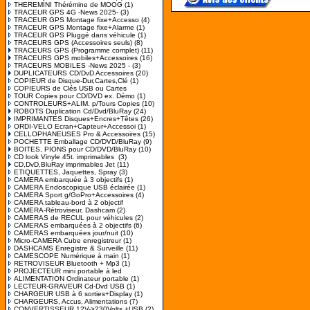
THEREMINI Thérémine de MOOG
(1)
TRACEUR GPS 4G -News 2025-
(3)
TRACEUR GPS Montage fixe+Accesso
(4)
TRACEUR GPS Montage fixe+Alarme
(1)
TRACEUR GPS Pluggé dans véhicule
(1)
TRACEURS GPS (Accessoires seuls)
(8)
TRACEURS GPS (Programme complet)
(11)
TRACEURS GPS mobiles+Accessoires
(16)
TRACEURS MOBILES -News 2025 -
(3)
DUPLICATEURS CD/DvD Accessoires
(20)
COPIEUR de Disque-Dur,Cartes,Clé
(1)
COPIEURS de Clés USB ou Cartes
TOUR Copies pour CD/DVD ex. Démo
(1)
CONTROLEURS+ALIM. p/Tours Copies
(10)
ROBOTS Duplication Cd/Dvd/BluRay
(24)
IMPRIMANTES Disques+Encres+Têtes
(26)
ORDI-VELO Ecran+Capteur+Accessoi
(1)
CELLOPHANEUSES Pro & Accessoires
(15)
POCHETTE Emballage CD/DVD/BluRay
(9)
BOITES, PIONS pour CD/DVD/BluRay
(10)
CD look Vinyle 45t. imprimables
(3)
CD,DvD,BluRay imprimables Jet
(11)
ETIQUETTES, Jaquettes, Spray
(3)
CAMERA embarquée à 3 objectifs
(1)
CAMERA Endoscopique USB éclairée
(1)
CAMERA Sport g/GoPro+Accessoires
(4)
CAMERA tableau-bord à 2 objectif
CAMERA-Rétroviseur, Dashcam
(2)
CAMERAS de RECUL pour véhicules
(2)
CAMERAS embarquées à 2 objectifs
(6)
CAMERAS embarquées jour/nuit
(10)
Micro-CAMERA Cube enregistreur
(1)
DASHCAMS Enregistre & Surveille
(11)
CAMESCOPE Numérique à main
(1)
RETROVISEUR Bluetooth + Mp3
(1)
PROJECTEUR mini portable à led
ALIMENTATION Ordinateur portable
(1)
LECTEUR-GRAVEUR Cd-Dvd USB
(1)
CHARGEUR USB à 6 sorties+Display
(1)
CHARGEURS, Accus, Alimentations
(7)
CONVERTISSEUR 12V->230Volts +USB
(2)