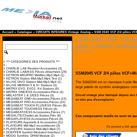
Accueil
»
Catalogue
»
CIRCUITS INTEGRES Vintage Analog
»
SSM 2045 VCF 2/4 pôles VC
SSM 2045 VCF 2/4 p
pour synthés analog
[SSM2045]
*** CATEGORIES DES PRODUITS ***
-
CHARLIE LAB Revisés+Accessoires
(3)
CHARLIE LAB/ESS Pièces détachées
(28)
SSM2045 VCF 2/4 pôles VCF+M
KETRON MIDJPRO Midifiles,Mp3,Mp4
(1)
KETRON Station Midi,Mp3,Mp4,Text
(1)
M-LIVE DIVO Station:Midi,Mp3,Mp4
(1)
The SSM2044 est un classique 4-pole filte
M-LIVE MERISH 5 & 5+ Stations
(3)
large palette de synthés analogiques c
MATRIX EVO, EVO2, Xxl Stations
(6)
MATRIX ONE/ESS Accessoires,Pièce
(4)
Circuit vintage plus fabriqué depuis des lu
MBLASTER 1 & 2/EES Pièces
(3)
MEGABEAT ONE+Accessoires,Pièces
(15)
en très peu d'exemplaires
MEGABEAT PRO Accessoires,Pièces
(10)
MEGABEAT TOUCH PLUS/ESS Pièces
(8)
MEGABEAT TOUCH/ESS Pièces
(4)
MEGABEAT2/ESS Accessoires,Pièces
(7)
MEGALITE/CharlieLab,Station,Pièc
(8)
Ces composants testés ne sont en auc
MEGAPLAY/ESS Accessoires,Pièces
(6)
PLAYEURS Appareils & Accessoires
(11)
PLAYEURS Mid-Mp3 reconditionés
(3)
Ce produit a été ajou
PLAYEURS Stations Midi,Mp3,Mp4
(7)
DOEPFER Synthé+Modules+Interface
(7)
MOOG Synthés: DFAM Module
(2)