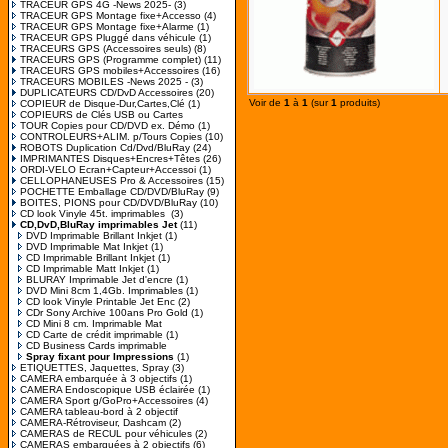
TRACEUR GPS 4G -News 2025-
(3)
TRACEUR GPS Montage fixe+Accesso
(4)
TRACEUR GPS Montage fixe+Alarme
(1)
TRACEUR GPS Pluggé dans véhicule
(1)
TRACEURS GPS (Accessoires seuls)
(8)
TRACEURS GPS (Programme complet)
(11)
TRACEURS GPS mobiles+Accessoires
(16)
TRACEURS MOBILES -News 2025 -
(3)
DUPLICATEURS CD/DvD Accessoires
(20)
Voir de
1
à
1
(sur
1
produits)
COPIEUR de Disque-Dur,Cartes,Clé
(1)
COPIEURS de Clés USB ou Cartes
TOUR Copies pour CD/DVD ex. Démo
(1)
CONTROLEURS+ALIM. p/Tours Copies
(10)
ROBOTS Duplication Cd/Dvd/BluRay
(24)
IMPRIMANTES Disques+Encres+Têtes
(26)
ORDI-VELO Ecran+Capteur+Accessoi
(1)
CELLOPHANEUSES Pro & Accessoires
(15)
POCHETTE Emballage CD/DVD/BluRay
(9)
BOITES, PIONS pour CD/DVD/BluRay
(10)
CD look Vinyle 45t. imprimables
(3)
CD,DvD,BluRay imprimables Jet
(11)
DVD Imprimable Brillant Inkjet
(1)
DVD Imprimable Mat Inkjet
(1)
CD Imprimable Brillant Inkjet
(1)
CD Imprimable Matt Inkjet
(1)
BLURAY Imprimable Jet d'encre
(1)
DVD Mini 8cm 1,4Gb. Imprimables
(1)
CD look Vinyle Printable Jet Enc
(2)
CDr Sony Archive 100ans Pro Gold
(1)
CD Mini 8 cm. Imprimable Mat
CD Carte de crédit imprimable
(1)
CD Business Cards imprimable
Spray fixant pour Impressions
(1)
ETIQUETTES, Jaquettes, Spray
(3)
CAMERA embarquée à 3 objectifs
(1)
CAMERA Endoscopique USB éclairée
(1)
CAMERA Sport g/GoPro+Accessoires
(4)
CAMERA tableau-bord à 2 objectif
CAMERA-Rétroviseur, Dashcam
(2)
CAMERAS de RECUL pour véhicules
(2)
CAMERAS embarquées à 2 objectifs
(6)