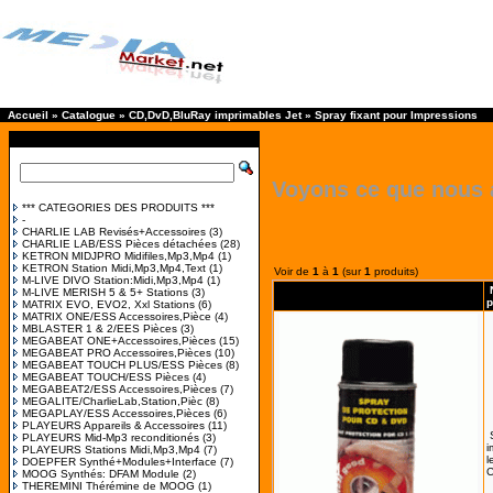
Accueil
»
Catalogue
»
CD,DvD,BluRay imprimables Jet
»
Spray fixant pour Impressions
Voyons ce que nous 
*** CATEGORIES DES PRODUITS ***
-
CHARLIE LAB Revisés+Accessoires
(3)
CHARLIE LAB/ESS Pièces détachées
(28)
KETRON MIDJPRO Midifiles,Mp3,Mp4
(1)
KETRON Station Midi,Mp3,Mp4,Text
(1)
Voir de
1
à
1
(sur
1
produits)
M-LIVE DIVO Station:Midi,Mp3,Mp4
(1)
M-LIVE MERISH 5 & 5+ Stations
(3)
p
MATRIX EVO, EVO2, Xxl Stations
(6)
MATRIX ONE/ESS Accessoires,Pièce
(4)
MBLASTER 1 & 2/EES Pièces
(3)
MEGABEAT ONE+Accessoires,Pièces
(15)
MEGABEAT PRO Accessoires,Pièces
(10)
MEGABEAT TOUCH PLUS/ESS Pièces
(8)
MEGABEAT TOUCH/ESS Pièces
(4)
MEGABEAT2/ESS Accessoires,Pièces
(7)
MEGALITE/CharlieLab,Station,Pièc
(8)
MEGAPLAY/ESS Accessoires,Pièces
(6)
PLAYEURS Appareils & Accessoires
(11)
PLAYEURS Mid-Mp3 reconditionés
(3)
i
PLAYEURS Stations Midi,Mp3,Mp4
(7)
l
DOEPFER Synthé+Modules+Interface
(7)
MOOG Synthés: DFAM Module
(2)
THEREMINI Thérémine de MOOG
(1)