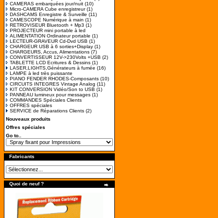
CAMERAS embarquées jour/nuit
(10)
Micro-CAMERA Cube enregistreur
(1)
DASHCAMS Enregistre & Surveille
(11)
CAMESCOPE Numérique à main
(1)
RETROVISEUR Bluetooth + Mp3
(1)
PROJECTEUR mini portable à led
ALIMENTATION Ordinateur portable
(1)
LECTEUR-GRAVEUR Cd-Dvd USB
(1)
CHARGEUR USB à 6 sorties+Display
(1)
CHARGEURS, Accus, Alimentations
(7)
CONVERTISSEUR 12V->230Volts +USB
(2)
TABLETTE LCD Ecritures & Dessins
(1)
LASER,LIGHTS,Générateurs à fumée
(16)
LAMPE à led très puissante
PIANO FENDER RHODES-Composants
(10)
CIRCUITS INTEGRES Vintage Analog
(11)
KIT CONVERSION Vidéo/Son to USB
(1)
PANNEAU lumineux pour messages
(1)
COMMANDES Spéciales Clients
OFFRES spéciales
SERVICE de Réparations Clients
(2)
Nouveaux produits
Offres spéciales
Go to..
Fabricants
Quoi de neuf ?