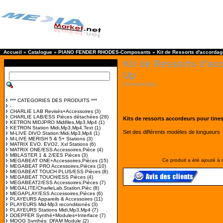
Accueil
»
Catalogue
»
PIANO FENDER RHODES-Composants
»
Kit de Ressorts d'accordag
Kit de Ressorts d'ac
Up
[TuneSprings]
*** CATEGORIES DES PRODUITS ***
-
CHARLIE LAB Revisés+Accessoires
(3)
CHARLIE LAB/ESS Pièces détachées
(28)
Kits de ressorts accordeurs pour tine
KETRON MIDJPRO Midifiles,Mp3,Mp4
(1)
KETRON Station Midi,Mp3,Mp4,Text
(1)
Set des différents modèles de longueurs
M-LIVE DIVO Station:Midi,Mp3,Mp4
(1)
M-LIVE MERISH 5 & 5+ Stations
(3)
MATRIX EVO, EVO2, Xxl Stations
(6)
MATRIX ONE/ESS Accessoires,Pièce
(4)
MBLASTER 1 & 2/EES Pièces
(3)
Ce produit a été ajouté à
MEGABEAT ONE+Accessoires,Pièces
(15)
MEGABEAT PRO Accessoires,Pièces
(10)
MEGABEAT TOUCH PLUS/ESS Pièces
(8)
MEGABEAT TOUCH/ESS Pièces
(4)
MEGABEAT2/ESS Accessoires,Pièces
(7)
MEGALITE/CharlieLab,Station,Pièc
(8)
MEGAPLAY/ESS Accessoires,Pièces
(6)
PLAYEURS Appareils & Accessoires
(11)
PLAYEURS Mid-Mp3 reconditionés
(3)
PLAYEURS Stations Midi,Mp3,Mp4
(7)
DOEPFER Synthé+Modules+Interface
(7)
MOOG Synthés: DFAM Module
(2)