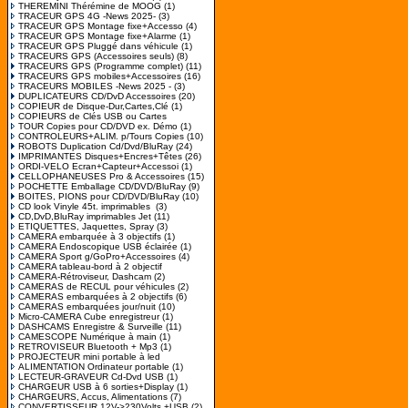
THEREMINI Thérémine de MOOG
(1)
TRACEUR GPS 4G -News 2025-
(3)
TRACEUR GPS Montage fixe+Accesso
(4)
TRACEUR GPS Montage fixe+Alarme
(1)
TRACEUR GPS Pluggé dans véhicule
(1)
TRACEURS GPS (Accessoires seuls)
(8)
TRACEURS GPS (Programme complet)
(11)
TRACEURS GPS mobiles+Accessoires
(16)
TRACEURS MOBILES -News 2025 -
(3)
DUPLICATEURS CD/DvD Accessoires
(20)
COPIEUR de Disque-Dur,Cartes,Clé
(1)
COPIEURS de Clés USB ou Cartes
TOUR Copies pour CD/DVD ex. Démo
(1)
CONTROLEURS+ALIM. p/Tours Copies
(10)
ROBOTS Duplication Cd/Dvd/BluRay
(24)
IMPRIMANTES Disques+Encres+Têtes
(26)
ORDI-VELO Ecran+Capteur+Accessoi
(1)
CELLOPHANEUSES Pro & Accessoires
(15)
POCHETTE Emballage CD/DVD/BluRay
(9)
BOITES, PIONS pour CD/DVD/BluRay
(10)
CD look Vinyle 45t. imprimables
(3)
CD,DvD,BluRay imprimables Jet
(11)
ETIQUETTES, Jaquettes, Spray
(3)
CAMERA embarquée à 3 objectifs
(1)
CAMERA Endoscopique USB éclairée
(1)
CAMERA Sport g/GoPro+Accessoires
(4)
CAMERA tableau-bord à 2 objectif
CAMERA-Rétroviseur, Dashcam
(2)
CAMERAS de RECUL pour véhicules
(2)
CAMERAS embarquées à 2 objectifs
(6)
CAMERAS embarquées jour/nuit
(10)
Micro-CAMERA Cube enregistreur
(1)
DASHCAMS Enregistre & Surveille
(11)
CAMESCOPE Numérique à main
(1)
RETROVISEUR Bluetooth + Mp3
(1)
PROJECTEUR mini portable à led
ALIMENTATION Ordinateur portable
(1)
LECTEUR-GRAVEUR Cd-Dvd USB
(1)
CHARGEUR USB à 6 sorties+Display
(1)
CHARGEURS, Accus, Alimentations
(7)
CONVERTISSEUR 12V->230Volts +USB
(2)