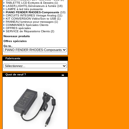
TABLETTE LCD Ecritures & Dessins
(1)
LASER,LIGHTS,Générateurs à fumée
(16)
LAMPE à led très puissante
PIANO FENDER RHODES-Composants
(10)
CIRCUITS INTEGRES Vintage Analog
(11)
KIT CONVERSION Vidéo/Son to USB
(1)
PANNEAU lumineux pour messages
(1)
COMMANDES Spéciales Clients
OFFRES spéciales
SERVICE de Réparations Clients
(2)
Nouveaux produits
Offres spéciales
Go to..
Fabricants
Quoi de neuf ?