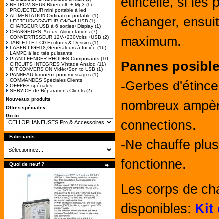
étincelle, si les
RETROVISEUR Bluetooth + Mp3
(1)
PROJECTEUR mini portable à led
ALIMENTATION Ordinateur portable
(1)
échanger, ensuit
LECTEUR-GRAVEUR Cd-Dvd USB
(1)
CHARGEUR USB à 6 sorties+Display
(1)
CHARGEURS, Accus, Alimentations
(7)
CONVERTISSEUR 12V->230Volts +USB
(2)
maximum.
TABLETTE LCD Ecritures & Dessins
(1)
LASER,LIGHTS,Générateurs à fumée
(16)
LAMPE à led très puissante
PIANO FENDER RHODES-Composants
(10)
Pannes posible
CIRCUITS INTEGRES Vintage Analog
(11)
KIT CONVERSION Vidéo/Son to USB
(1)
PANNEAU lumineux pour messages
(1)
COMMANDES Spéciales Clients
-Gerbes d'étince
OFFRES spéciales
SERVICE de Réparations Clients
(2)
Nouveaux produits
nombreux ampère
Offres spéciales
Go to..
connections.
Fabricants
-Ne chauffe plus
fonctionne.
Quoi de neuf ?
Les corps de chau
disponibles:
Kit