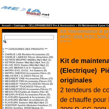
Accueil
»
Catalogue
»
CELLOPHANEUSES Pro & Accessoires
»
Kit Maintenance B pour 
Kit Maintenance B p
MRC-300LP/SC-300L
[KitB LP]
*** CATEGORIES DES PRODUITS ***
-
CHARLIE LAB Revisés+Accessoires
(3)
CHARLIE LAB/ESS Pièces détachées
(28)
Kit de mainten
KETRON MIDJPRO Midifiles,Mp3,Mp4
(1)
KETRON Station Midi,Mp3,Mp4,Text
(1)
M-LIVE DIVO Station:Midi,Mp3,Mp4
(1)
M-LIVE MERISH 5 & 5+ Stations
(3)
(Electrique)
Pi
MATRIX EVO, EVO2, Xxl Stations
(6)
MATRIX ONE/ESS Accessoires,Pièce
(4)
MBLASTER 1 & 2/EES Pièces
(3)
originales
MEGABEAT ONE+Accessoires,Pièces
(15)
MEGABEAT PRO Accessoires,Pièces
(10)
MEGABEAT TOUCH PLUS/ESS Pièces
(8)
MEGABEAT TOUCH/ESS Pièces
(4)
2 tendeurs de co
MEGABEAT2/ESS Accessoires,Pièces
(7)
MEGALITE/CharlieLab,Station,Pièc
(8)
MEGAPLAY/ESS Accessoires,Pièces
(6)
PLAYEURS Appareils & Accessoires
(11)
de chauffe pour
PLAYEURS Mid-Mp3 reconditionés
(3)
PLAYEURS Stations Midi,Mp3,Mp4
(7)
DOEPFER Synthé+Modules+Interface
(7)
MOOG Synthés: DFAM Module
(2)