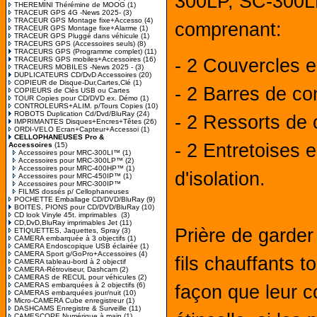
300LP, SC-300L
THEREMINI Thérémine de MOOG
(1)
TRACEUR GPS 4G -News 2025-
(3)
TRACEUR GPS Montage fixe+Accesso
(4)
comprenant:
TRACEUR GPS Montage fixe+Alarme
(1)
TRACEUR GPS Pluggé dans véhicule
(1)
TRACEURS GPS (Accessoires seuls)
(8)
TRACEURS GPS (Programme complet)
(11)
TRACEURS GPS mobiles+Accessoires
(16)
- 2 Couvercles e
TRACEURS MOBILES -News 2025 -
(3)
DUPLICATEURS CD/DvD Accessoires
(20)
COPIEUR de Disque-Dur,Cartes,Clé
(1)
- 2 Barres de co
COPIEURS de Clés USB ou Cartes
TOUR Copies pour CD/DVD ex. Démo
(1)
CONTROLEURS+ALIM. p/Tours Copies
(10)
ROBOTS Duplication Cd/Dvd/BluRay
(24)
- 2 Ressorts de 
IMPRIMANTES Disques+Encres+Têtes
(26)
ORDI-VELO Ecran+Capteur+Accessoi
(1)
CELLOPHANEUSES Pro &
- 2 Entretoises 
Accessoires
(15)
Accessoires pour MRC-300LI™
(1)
Accessoires pour MRC-300LP™
(2)
Accessoires pour MRC-400HP™
(1)
d'isolation.
Accessoires pour MRC-450IP™
(1)
Accessoires pour MRC-300IP™
FILMS dossés p/ Cellophaneuses
POCHETTE Emballage CD/DVD/BluRay
(9)
BOITES, PIONS pour CD/DVD/BluRay
(10)
CD look Vinyle 45t. imprimables
(3)
CD,DvD,BluRay imprimables Jet
(11)
Prière de garder
ETIQUETTES, Jaquettes, Spray
(3)
CAMERA embarquée à 3 objectifs
(1)
CAMERA Endoscopique USB éclairée
(1)
CAMERA Sport g/GoPro+Accessoires
(4)
fils chauffants t
CAMERA tableau-bord à 2 objectif
CAMERA-Rétroviseur, Dashcam
(2)
CAMERAS de RECUL pour véhicules
(2)
CAMERAS embarquées à 2 objectifs
(6)
façon que leur c
CAMERAS embarquées jour/nuit
(10)
Micro-CAMERA Cube enregistreur
(1)
DASHCAMS Enregistre & Surveille
(11)
CAMESCOPE Numérique à main
(1)