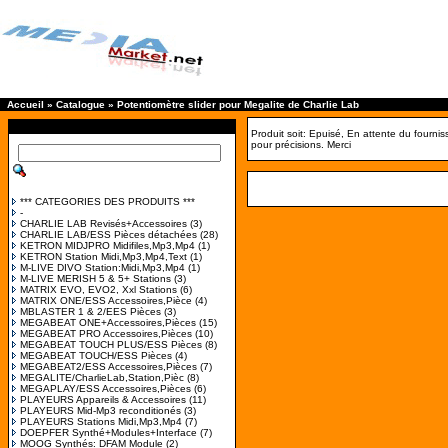
Accueil
»
Catalogue
»
Potentiomètre slider pour Megalite de Charlie Lab
Produit soit: Epuisé, En attente du fourn
pour précisions. Merci
*** CATEGORIES DES PRODUITS ***
-
CHARLIE LAB Revisés+Accessoires
(3)
CHARLIE LAB/ESS Pièces détachées
(28)
KETRON MIDJPRO Midifiles,Mp3,Mp4
(1)
KETRON Station Midi,Mp3,Mp4,Text
(1)
M-LIVE DIVO Station:Midi,Mp3,Mp4
(1)
M-LIVE MERISH 5 & 5+ Stations
(3)
MATRIX EVO, EVO2, Xxl Stations
(6)
MATRIX ONE/ESS Accessoires,Pièce
(4)
MBLASTER 1 & 2/EES Pièces
(3)
MEGABEAT ONE+Accessoires,Pièces
(15)
MEGABEAT PRO Accessoires,Pièces
(10)
MEGABEAT TOUCH PLUS/ESS Pièces
(8)
MEGABEAT TOUCH/ESS Pièces
(4)
MEGABEAT2/ESS Accessoires,Pièces
(7)
MEGALITE/CharlieLab,Station,Pièc
(8)
MEGAPLAY/ESS Accessoires,Pièces
(6)
PLAYEURS Appareils & Accessoires
(11)
PLAYEURS Mid-Mp3 reconditionés
(3)
PLAYEURS Stations Midi,Mp3,Mp4
(7)
DOEPFER Synthé+Modules+Interface
(7)
MOOG Synthés: DFAM Module
(2)