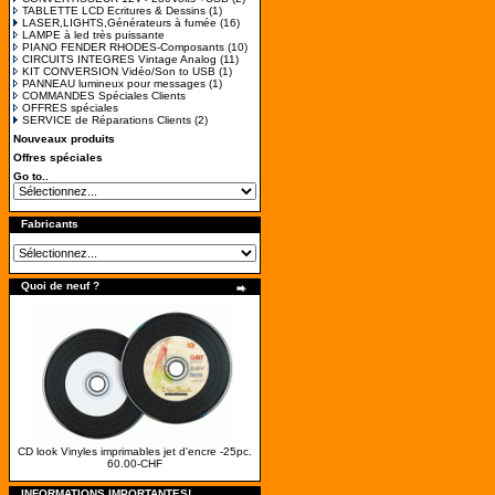
TABLETTE LCD Ecritures & Dessins
(1)
LASER,LIGHTS,Générateurs à fumée
(16)
LAMPE à led très puissante
PIANO FENDER RHODES-Composants
(10)
CIRCUITS INTEGRES Vintage Analog
(11)
KIT CONVERSION Vidéo/Son to USB
(1)
PANNEAU lumineux pour messages
(1)
COMMANDES Spéciales Clients
OFFRES spéciales
SERVICE de Réparations Clients
(2)
Nouveaux produits
Offres spéciales
Go to..
Fabricants
Quoi de neuf ?
CD look Vinyles imprimables jet d'encre -25pc.
60.00-CHF
INFORMATIONS IMPORTANTES!