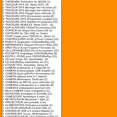
THEREMINI Thérémine de MOOG
(1)
TRACEUR GPS 4G -News 2025-
(3)
TRACEUR GPS Montage fixe+Accesso
(4)
TRACEUR GPS Montage fixe+Alarme
(1)
TRACEUR GPS Pluggé dans véhicule
(1)
TRACEURS GPS (Accessoires seuls)
(8)
TRACEURS GPS (Programme complet)
(11)
TRACEURS GPS mobiles+Accessoires
(16)
TRACEURS MOBILES -News 2025 -
(3)
DUPLICATEURS CD/DvD Accessoires
(20)
COPIEUR de Disque-Dur,Cartes,Clé
(1)
COPIEURS de Clés USB ou Cartes
TOUR Copies pour CD/DVD ex. Démo
(1)
CONTROLEURS+ALIM. p/Tours Copies
(10)
ROBOTS Duplication Cd/Dvd/BluRay
(24)
IMPRIMANTES Disques+Encres+Têtes
(26)
ORDI-VELO Ecran+Capteur+Accessoi
(1)
CELLOPHANEUSES Pro & Accessoires
(15)
POCHETTE Emballage CD/DVD/BluRay
(9)
BOITES, PIONS pour CD/DVD/BluRay
(10)
CD look Vinyle 45t. imprimables
(3)
CD,DvD,BluRay imprimables Jet
(11)
ETIQUETTES, Jaquettes, Spray
(3)
CAMERA embarquée à 3 objectifs
(1)
CAMERA Endoscopique USB éclairée
(1)
CAMERA Sport g/GoPro+Accessoires
(4)
CAMERA tableau-bord à 2 objectif
CAMERA-Rétroviseur, Dashcam
(2)
CAMERAS de RECUL pour véhicules
(2)
CAMERAS embarquées à 2 objectifs
(6)
CAMERAS embarquées jour/nuit
(10)
Micro-CAMERA Cube enregistreur
(1)
DASHCAMS Enregistre & Surveille
(11)
CAMESCOPE Numérique à main
(1)
RETROVISEUR Bluetooth + Mp3
(1)
PROJECTEUR mini portable à led
ALIMENTATION Ordinateur portable
(1)
LECTEUR-GRAVEUR Cd-Dvd USB
(1)
CHARGEUR USB à 6 sorties+Display
(1)
CHARGEURS, Accus, Alimentations
(7)
CONVERTISSEUR 12V->230Volts +USB
(2)