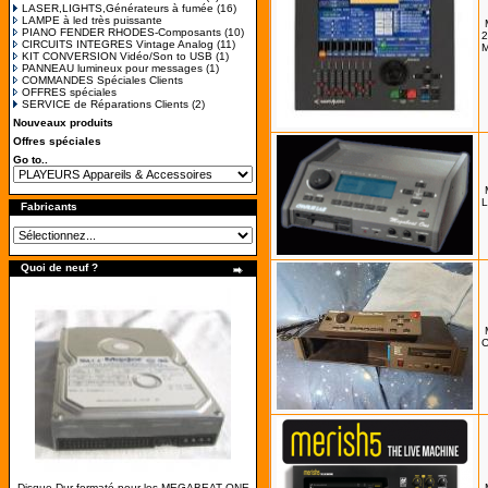
LASER,LIGHTS,Générateurs à fumée
(16)
LAMPE à led très puissante
PIANO FENDER RHODES-Composants
(10)
2
CIRCUITS INTEGRES Vintage Analog
(11)
M
KIT CONVERSION Vidéo/Son to USB
(1)
PANNEAU lumineux pour messages
(1)
COMMANDES Spéciales Clients
OFFRES spéciales
SERVICE de Réparations Clients
(2)
Nouveaux produits
Offres spéciales
Go to..
L
Fabricants
Quoi de neuf ?
C
Disque-Dur formaté pour les MEGABEAT ONE