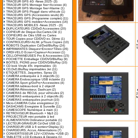
TRACEUR GPS 4G -News 2025-
(3)
TRACEUR GPS Montage fixe+Accesso
(4)
TRACEUR GPS Montage fixe+Alarme
(1)
TRACEUR GPS Pluggé dans véhicule
(1)
TRACEURS GPS (Accessoires seuls)
(8)
TRACEURS GPS (Programme complet)
(11)
TRACEURS GPS mobiles+Accessoires
(16)
TRACEURS MOBILES -News 2025 -
(3)
DUPLICATEURS CD/DvD Accessoires
(20)
COPIEUR de Disque-Dur,Cartes,Clé
(1)
COPIEURS de Clés USB ou Cartes
TOUR Copies pour CD/DVD ex. Démo
(1)
CONTROLEURS+ALIM. p/Tours Copies
(10)
n
ROBOTS Duplication Cd/Dvd/BluRay
(24)
T
IMPRIMANTES Disques+Encres+Têtes
(26)
ORDI-VELO Ecran+Capteur+Accessoi
(1)
CELLOPHANEUSES Pro & Accessoires
(15)
POCHETTE Emballage CD/DVD/BluRay
(9)
BOITES, PIONS pour CD/DVD/BluRay
(10)
CD look Vinyle 45t. imprimables
(3)
CD,DvD,BluRay imprimables Jet
(11)
ETIQUETTES, Jaquettes, Spray
(3)
CAMERA embarquée à 3 objectifs
(1)
CAMERA Endoscopique USB éclairée
(1)
CAMERA Sport g/GoPro+Accessoires
(4)
CAMERA tableau-bord à 2 objectif
CAMERA-Rétroviseur, Dashcam
(2)
CAMERAS de RECUL pour véhicules
(2)
2
CAMERAS embarquées à 2 objectifs
(6)
M
CAMERAS embarquées jour/nuit
(10)
Micro-CAMERA Cube enregistreur
(1)
DASHCAMS Enregistre & Surveille
(11)
CAMESCOPE Numérique à main
(1)
RETROVISEUR Bluetooth + Mp3
(1)
PROJECTEUR mini portable à led
ALIMENTATION Ordinateur portable
(1)
LECTEUR-GRAVEUR Cd-Dvd USB
(1)
CHARGEUR USB à 6 sorties+Display
(1)
CHARGEURS, Accus, Alimentations
(7)
CONVERTISSEUR 12V->230Volts +USB
(2)
TABLETTE LCD Ecritures & Dessins
(1)