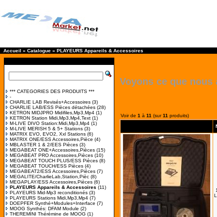
Accueil
»
Catalogue
»
PLAYEURS Appareils & Accessoires
Voyons ce que nous 
*** CATEGORIES DES PRODUITS ***
-
CHARLIE LAB Revisés+Accessoires
(3)
CHARLIE LAB/ESS Pièces détachées
(28)
KETRON MIDJPRO Midifiles,Mp3,Mp4
(1)
Voir de
1
à
11
(sur
11
produits)
KETRON Station Midi,Mp3,Mp4,Text
(1)
M-LIVE DIVO Station:Midi,Mp3,Mp4
(1)
M-LIVE MERISH 5 & 5+ Stations
(3)
MATRIX EVO, EVO2, Xxl Stations
(6)
MATRIX ONE/ESS Accessoires,Pièce
(4)
MBLASTER 1 & 2/EES Pièces
(3)
MEGABEAT ONE+Accessoires,Pièces
(15)
MEGABEAT PRO Accessoires,Pièces
(10)
MEGABEAT TOUCH PLUS/ESS Pièces
(8)
MEGABEAT TOUCH/ESS Pièces
(4)
MEGABEAT2/ESS Accessoires,Pièces
(7)
MEGALITE/CharlieLab,Station,Pièc
(8)
MEGAPLAY/ESS Accessoires,Pièces
(6)
PLAYEURS Appareils & Accessoires
(11)
PLAYEURS Mid-Mp3 reconditionés
(3)
L
PLAYEURS Stations Midi,Mp3,Mp4
(7)
DOEPFER Synthé+Modules+Interface
(7)
MOOG Synthés: DFAM Module
(2)
THEREMINI Thérémine de MOOG
(1)