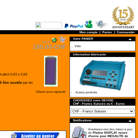
Mon compte
|
Panier
|
Commander
Votre PANIER
Stock
195.00-CHF
... Vide
Information fabricants
 pitch 0,63 x 0,63.
ît être soudée
par les
Cliquer pour agrandir
-
Autres produits
CHOISISSEZ votre DEVISE:
CHF - Francs Suisses ou € - Euros
Notifications
Avertissez-moi des mises à jour
de
Platine DISPLAY neuve
d'usine pour MEGALITE de