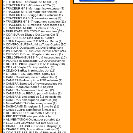
THEREMINI Thérémine de MOOG
(1)
TRACEUR GPS 4G -News 2025-
(3)
TRACEUR GPS Montage fixe+Accesso
(4)
TRACEUR GPS Montage fixe+Alarme
(1)
TRACEUR GPS Pluggé dans véhicule
(1)
TRACEURS GPS (Accessoires seuls)
(8)
TRACEURS GPS (Programme complet)
(11)
TRACEURS GPS mobiles+Accessoires
(16)
TRACEURS MOBILES -News 2025 -
(3)
DUPLICATEURS CD/DvD Accessoires
(20)
COPIEUR de Disque-Dur,Cartes,Clé
(1)
COPIEURS de Clés USB ou Cartes
TOUR Copies pour CD/DVD ex. Démo
(1)
CONTROLEURS+ALIM. p/Tours Copies
(10)
ROBOTS Duplication Cd/Dvd/BluRay
(24)
IMPRIMANTES Disques+Encres+Têtes
(26)
ORDI-VELO Ecran+Capteur+Accessoi
(1)
CELLOPHANEUSES Pro & Accessoires
(15)
POCHETTE Emballage CD/DVD/BluRay
(9)
BOITES, PIONS pour CD/DVD/BluRay
(10)
CD look Vinyle 45t. imprimables
(3)
CD,DvD,BluRay imprimables Jet
(11)
ETIQUETTES, Jaquettes, Spray
(3)
CAMERA embarquée à 3 objectifs
(1)
CAMERA Endoscopique USB éclairée
(1)
CAMERA Sport g/GoPro+Accessoires
(4)
CAMERA tableau-bord à 2 objectif
CAMERA-Rétroviseur, Dashcam
(2)
CAMERAS de RECUL pour véhicules
(2)
CAMERAS embarquées à 2 objectifs
(6)
CAMERAS embarquées jour/nuit
(10)
Micro-CAMERA Cube enregistreur
(1)
DASHCAMS Enregistre & Surveille
(11)
CAMESCOPE Numérique à main
(1)
RETROVISEUR Bluetooth + Mp3
(1)
PROJECTEUR mini portable à led
ALIMENTATION Ordinateur portable
(1)
LECTEUR-GRAVEUR Cd-Dvd USB
(1)
CHARGEUR USB à 6 sorties+Display
(1)
CHARGEURS, Accus, Alimentations
(7)
CONVERTISSEUR 12V->230Volts +USB
(2)