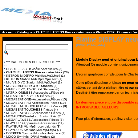
Accueil
»
Catalogue
»
CHARLIE LAB/ESS Pièces détachées
»
Platine DISPLAY neuve d'u
Platine DISPLAY ne
[DISPLAY Megalite]
Module Display neuf et original po
*** CATEGORIES DES PRODUITS ***
Attention! Ce module convient uniquemen
-
CHARLIE LAB Revisés+Accessoires
(3)
CHARLIE LAB/ESS Pièces détachées
(28)
L'écran graphique complet pour le Charli
KETRON MIDJPRO Midifiles,Mp3,Mp4
(1)
KETRON Station Midi,Mp3,Mp4,Text
(1)
M-LIVE DIVO Station:Midi,Mp3,Mp4
(1)
Cette pièce détachée originale
ne peut e
M-LIVE MERISH 5 & 5+ Stations
(3)
câbles venant de la platine mêre et
par ce
MATRIX EVO, EVO2, Xxl Stations
(6)
Destiné à être remplacée par un technici
MATRIX ONE/ESS Accessoires,Pièce
(4)
MBLASTER 1 & 2/EES Pièces
(3)
MEGABEAT ONE+Accessoires,Pièces
(15)
La dernière pièce encore disponible s
MEGABEAT PRO Accessoires,Pièces
(10)
MEGABEAT TOUCH PLUS/ESS Pièces
(8)
INTROUVABLE AILLEURS!
MEGABEAT TOUCH/ESS Pièces
(4)
MEGABEAT2/ESS Accessoires,Pièces
(7)
MEGALITE/CharlieLab,Station,Pièc
(8)
Pour plus d'information, veuillez visiter c
MEGAPLAY/ESS Accessoires,Pièces
(6)
PLAYEURS Appareils & Accessoires
(11)
PLAYEURS Mid-Mp3 reconditionés
(3)
PLAYEURS Stations Midi,Mp3,Mp4
(7)
DOEPFER Synthé+Modules+Interface
(7)
MOOG Synthés: DFAM Module
(2)