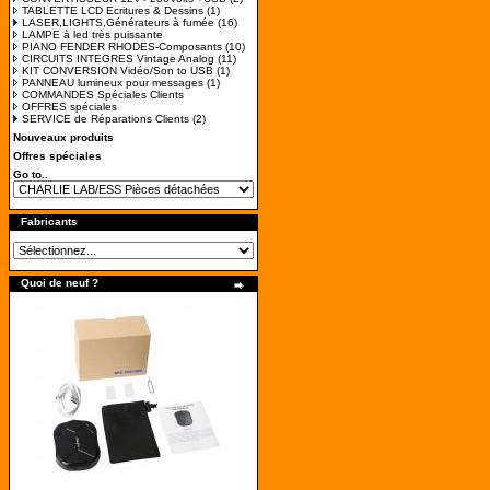
TABLETTE LCD Ecritures & Dessins
(1)
LASER,LIGHTS,Générateurs à fumée
(16)
LAMPE à led très puissante
PIANO FENDER RHODES-Composants
(10)
CIRCUITS INTEGRES Vintage Analog
(11)
KIT CONVERSION Vidéo/Son to USB
(1)
PANNEAU lumineux pour messages
(1)
COMMANDES Spéciales Clients
OFFRES spéciales
SERVICE de Réparations Clients
(2)
Nouveaux produits
Offres spéciales
Go to..
Fabricants
Quoi de neuf ?