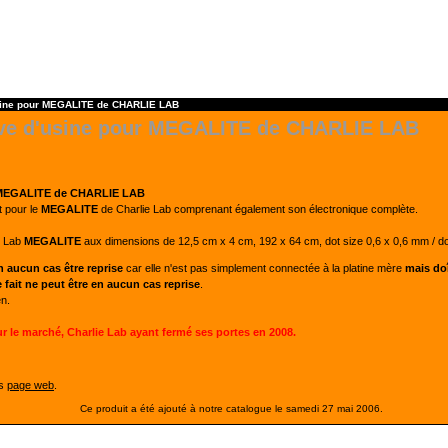
sine pour MEGALITE de CHARLIE LAB
uve d'usine pour MEGALITE de CHARLIE LAB
ur MEGALITE de CHARLIE LAB
t pour le
MEGALITE
de Charlie Lab comprenant également son électronique complète.
e Lab
MEGALITE
aux dimensions de 12,5 cm x 4 cm, 192 x 64 cm, dot size 0,6 x 0,6 mm / dot
n aucun cas être reprise
car elle n'est pas simplement connectée à la platine mère
mais do
 fait ne peut être en aucun cas reprise
.
en.
ur le marché,
Charlie Lab ayant fermé ses portes en 2008.
es
page web
.
Ce produit a été ajouté à notre catalogue le samedi 27 mai 2006.