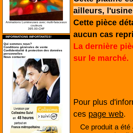
ailleurs, l'usin
Cette pièce dé
Animations Lumineuses avec multi-faisceaux
couleurs
395.00-CHF
aucun cas repr
INFORMATIONS IMPORTANTES!
La dernière pi
Qui sommes nous?
Conditions générales de vente
Confidentialité & protection des données
personnelles
sur le marché.
Nous contacter
Pour plus d'infor
ces
page web
.
Ce produit a été 