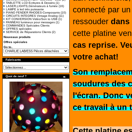
TABLETTE LCD Ecritures & Dessins
(1)
LASER,LIGHTS,Générateurs à fumée
(16)
connecté par un
LAMPE à led très puissante
PIANO FENDER RHODES-Composants
(10)
CIRCUITS INTEGRES Vintage Analog
(11)
ressouder
dans 
KIT CONVERSION Vidéo/Son to USB
(1)
PANNEAU lumineux pour messages
(1)
COMMANDES Spéciales Clients
OFFRES spéciales
cette platine v
SERVICE de Réparations Clients
(2)
Nouveaux produits
Offres spéciales
cas reprise.
Veu
Go to..
votre achat!
Fabricants
Son remplaceme
Quoi de neuf ?
soudures des c
l'écran. Donc v
ce travail à un 
Cette platine e