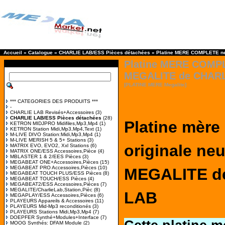
Accueil
»
Catalogue
»
CHARLIE LAB/ESS Pièces détachées
»
Platine MERE COMPLETE n
Platine MERE COMP
MEGALITE de CHARL
[PLATINE MERE Megalite]
*** CATEGORIES DES PRODUITS ***
-
CHARLIE LAB Revisés+Accessoires
(3)
CHARLIE LAB/ESS Pièces détachées
(28)
Platine mère
KETRON MIDJPRO Midifiles,Mp3,Mp4
(1)
KETRON Station Midi,Mp3,Mp4,Text
(1)
M-LIVE DIVO Station:Midi,Mp3,Mp4
(1)
M-LIVE MERISH 5 & 5+ Stations
(3)
originale ne
MATRIX EVO, EVO2, Xxl Stations
(6)
MATRIX ONE/ESS Accessoires,Pièce
(4)
MBLASTER 1 & 2/EES Pièces
(3)
MEGABEAT ONE+Accessoires,Pièces
(15)
MEGABEAT PRO Accessoires,Pièces
(10)
MEGALITE d
MEGABEAT TOUCH PLUS/ESS Pièces
(8)
MEGABEAT TOUCH/ESS Pièces
(4)
MEGABEAT2/ESS Accessoires,Pièces
(7)
MEGALITE/CharlieLab,Station,Pièc
(8)
LAB
MEGAPLAY/ESS Accessoires,Pièces
(6)
PLAYEURS Appareils & Accessoires
(11)
PLAYEURS Mid-Mp3 reconditionés
(3)
PLAYEURS Stations Midi,Mp3,Mp4
(7)
DOEPFER Synthé+Modules+Interface
(7)
MOOG Synthés: DFAM Module
(2)