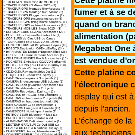
Cette platine m
THEREMINI Thérémine de MOOG
(1)
TRACEUR GPS 4G -News 2025-
(3)
TRACEUR GPS Montage fixe+Accesso
(4)
fumer et à se 
TRACEUR GPS Montage fixe+Alarme
(1)
TRACEUR GPS Pluggé dans véhicule
(1)
TRACEURS GPS (Accessoires seuls)
(8)
quand on bran
TRACEURS GPS (Programme complet)
(11)
TRACEURS GPS mobiles+Accessoires
(16)
TRACEURS MOBILES -News 2025 -
(3)
DUPLICATEURS CD/DvD Accessoires
(20)
alimentation (p
COPIEUR de Disque-Dur,Cartes,Clé
(1)
COPIEURS de Clés USB ou Cartes
TOUR Copies pour CD/DVD ex. Démo
(1)
CONTROLEURS+ALIM. p/Tours Copies
(10)
Megabeat One à 
ROBOTS Duplication Cd/Dvd/BluRay
(24)
IMPRIMANTES Disques+Encres+Têtes
(26)
ORDI-VELO Ecran+Capteur+Accessoi
(1)
est vendue d'or
CELLOPHANEUSES Pro & Accessoires
(15)
POCHETTE Emballage CD/DVD/BluRay
(9)
BOITES, PIONS pour CD/DVD/BluRay
(10)
CD look Vinyle 45t. imprimables
(3)
Cette platine 
CD,DvD,BluRay imprimables Jet
(11)
ETIQUETTES, Jaquettes, Spray
(3)
CAMERA embarquée à 3 objectifs
(1)
CAMERA Endoscopique USB éclairée
(1)
l'électronique 
CAMERA Sport g/GoPro+Accessoires
(4)
CAMERA tableau-bord à 2 objectif
CAMERA-Rétroviseur, Dashcam
(2)
display qui est 
CAMERAS de RECUL pour véhicules
(2)
CAMERAS embarquées à 2 objectifs
(6)
CAMERAS embarquées jour/nuit
(10)
Micro-CAMERA Cube enregistreur
(1)
depuis l'ancien.
DASHCAMS Enregistre & Surveille
(11)
CAMESCOPE Numérique à main
(1)
RETROVISEUR Bluetooth + Mp3
(1)
PROJECTEUR mini portable à led
L'échange de la 
ALIMENTATION Ordinateur portable
(1)
LECTEUR-GRAVEUR Cd-Dvd USB
(1)
CHARGEUR USB à 6 sorties+Display
(1)
aux techniciens, 
CHARGEURS, Accus, Alimentations
(7)
CONVERTISSEUR 12V->230Volts +USB
(2)