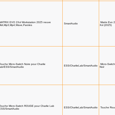
MATRIX EVO 2Xxl Workstation 2025 neuve
Matrix Evo 2
SmartAudio
idi,Mp3,Mp4,Wave,Paroles
Xxl (2025)
Touche Micro-Switch Noire pour Charlie
Micro-Switch
ESS/CharlieLab/SmartAudio
ab/ESS/SmartAudio
Noir
Touche Micro-Switch ROUGE pour Charlie Lab
ESS/CharlieLab/SmartAudio
Touche Ro
ESS/SmartAudio