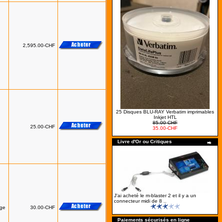
2,595.00-CHF
25 Disques BLU-RAY Verbatim imprimables
Inkjet HTL
85.00-CHF
25.00-CHF
35.00-CHF
Livre d'Or ou Critiques
J'ai acheté le m-blaster 2 et il y a un
connecteur midi de 8 ..
uge
30.00-CHF
Paiements sécurisés en ligne