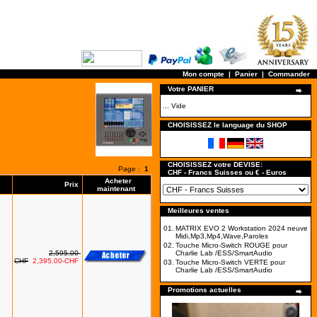
Mon compte
|
Panier
|
Commander
Votre PANIER
... Vide
CHOISISSEZ le language du SHOP
CHOISISSEZ votre DEVISE:
Page :
1
CHF - Francs Suisses ou € - Euros
Acheter
Prix
maintenant
Meilleures ventes
01.
MATRIX EVO 2 Workstation 2024 neuve
Midi,Mp3,Mp4,Wave,Paroles
02.
Touche Micro-Switch ROUGE pour
2,595.00-
Charlie Lab /ESS/SmartAudio
CHF
2,395.00-CHF
03.
Touche Micro-Switch VERTE pour
Charlie Lab /ESS/SmartAudio
Promotions actuelles