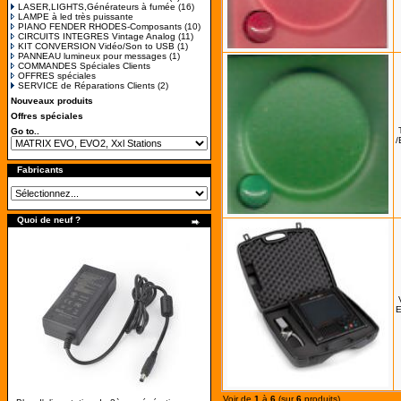
LASER,LIGHTS,Générateurs à fumée
(16)
LAMPE à led très puissante
PIANO FENDER RHODES-Composants
(10)
CIRCUITS INTEGRES Vintage Analog
(11)
KIT CONVERSION Vidéo/Son to USB
(1)
PANNEAU lumineux pour messages
(1)
COMMANDES Spéciales Clients
OFFRES spéciales
SERVICE de Réparations Clients
(2)
Nouveaux produits
Offres spéciales
Go to..
/
Fabricants
Quoi de neuf ?
E
Voir de
1
à
6
(sur
6
produits)