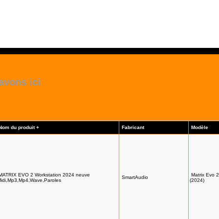
avons ici
Nom du produit +
Fabricant
Modèle
MATRIX EVO 2 Workstation 2024 neuve
Matrix Evo 2
SmartAudio
idi,Mp3,Mp4,Wave,Paroles
(2024)