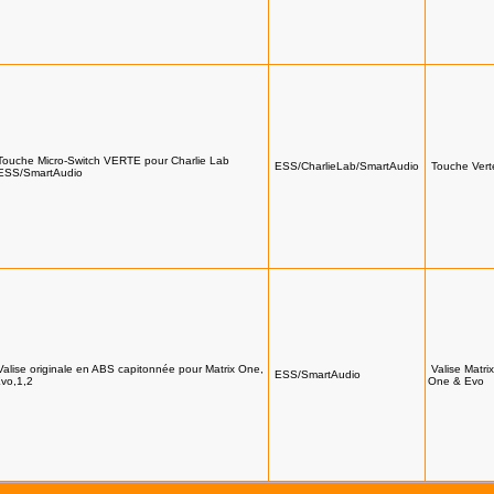
Touche Micro-Switch VERTE pour Charlie Lab
ESS/CharlieLab/SmartAudio
Touche Ver
ESS/SmartAudio
Valise originale en ABS capitonnée pour Matrix One,
Valise Matrix
ESS/SmartAudio
vo,1,2
One & Evo