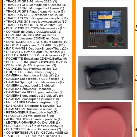
TRACEUR GPS 4G -News 2025-
(3)
TRACEUR GPS Montage fixe+Accesso
(4)
TRACEUR GPS Montage fixe+Alarme
(1)
TRACEUR GPS Pluggé dans véhicule
(1)
TRACEURS GPS (Accessoires seuls)
(8)
TRACEURS GPS (Programme complet)
(11)
TRACEURS GPS mobiles+Accessoires
(16)
TRACEURS MOBILES -News 2025 -
(3)
DUPLICATEURS CD/DvD Accessoires
(20)
M
COPIEUR de Disque-Dur,Cartes,Clé
(1)
COPIEURS de Clés USB ou Cartes
TOUR Copies pour CD/DVD ex. Démo
(1)
CONTROLEURS+ALIM. p/Tours Copies
(10)
ROBOTS Duplication Cd/Dvd/BluRay
(24)
IMPRIMANTES Disques+Encres+Têtes
(26)
ORDI-VELO Ecran+Capteur+Accessoi
(1)
CELLOPHANEUSES Pro & Accessoires
(15)
POCHETTE Emballage CD/DVD/BluRay
(9)
BOITES, PIONS pour CD/DVD/BluRay
(10)
CD look Vinyle 45t. imprimables
(3)
CD,DvD,BluRay imprimables Jet
(11)
ETIQUETTES, Jaquettes, Spray
(3)
CAMERA embarquée à 3 objectifs
(1)
CAMERA Endoscopique USB éclairée
(1)
L
CAMERA Sport g/GoPro+Accessoires
(4)
CAMERA tableau-bord à 2 objectif
CAMERA-Rétroviseur, Dashcam
(2)
CAMERAS de RECUL pour véhicules
(2)
CAMERAS embarquées à 2 objectifs
(6)
CAMERAS embarquées jour/nuit
(10)
Micro-CAMERA Cube enregistreur
(1)
DASHCAMS Enregistre & Surveille
(11)
CAMESCOPE Numérique à main
(1)
RETROVISEUR Bluetooth + Mp3
(1)
PROJECTEUR mini portable à led
ALIMENTATION Ordinateur portable
(1)
LECTEUR-GRAVEUR Cd-Dvd USB
(1)
CHARGEUR USB à 6 sorties+Display
(1)
CHARGEURS, Accus, Alimentations
(7)
/
CONVERTISSEUR 12V->230Volts +USB
(2)
TABLETTE LCD Ecritures & Dessins
(1)