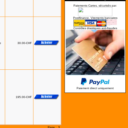
Paiements Cartes, sécurisés par:
Postfinance, Virements bancaires
Contrôles drastiques anti-fraudes
te
30.00-CHF
Paiement direct uniquement
195.00-CHF
Page :
1