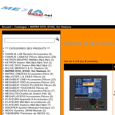
Accueil
»
Catalogue
»
MATRIX EVO, EVO2, Xxl Stations
Voyons ce que nous 
*** CATEGORIES DES PRODUITS ***
-
CHARLIE LAB Revisés+Accessoires
(3)
CHARLIE LAB/ESS Pièces détachées
(28)
KETRON MIDJPRO Midifiles,Mp3,Mp4
(1)
Voir de
1
à
6
(sur
6
produits)
KETRON Station Midi,Mp3,Mp4,Text
(1)
M-LIVE DIVO Station:Midi,Mp3,Mp4
(1)
M-LIVE MERISH 5 & 5+ Stations
(3)
MATRIX EVO, EVO2, Xxl Stations
(6)
MATRIX ONE/ESS Accessoires,Pièce
(4)
MBLASTER 1 & 2/EES Pièces
(3)
MEGABEAT ONE+Accessoires,Pièces
(15)
MEGABEAT PRO Accessoires,Pièces
(10)
MEGABEAT TOUCH PLUS/ESS Pièces
(8)
MEGABEAT TOUCH/ESS Pièces
(4)
MEGABEAT2/ESS Accessoires,Pièces
(7)
MEGALITE/CharlieLab,Station,Pièc
(8)
M
MEGAPLAY/ESS Accessoires,Pièces
(6)
PLAYEURS Appareils & Accessoires
(11)
PLAYEURS Mid-Mp3 reconditionés
(3)
PLAYEURS Stations Midi,Mp3,Mp4
(7)
DOEPFER Synthé+Modules+Interface
(7)
MOOG Synthés: DFAM Module
(2)
THEREMINI Thérémine de MOOG
(1)