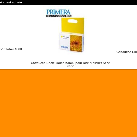
nt aussi acheté
cPublisher 4000
Cartouche Enc
Cartouche Encre Jaune 53603 pour DiscPublisher Série
4000