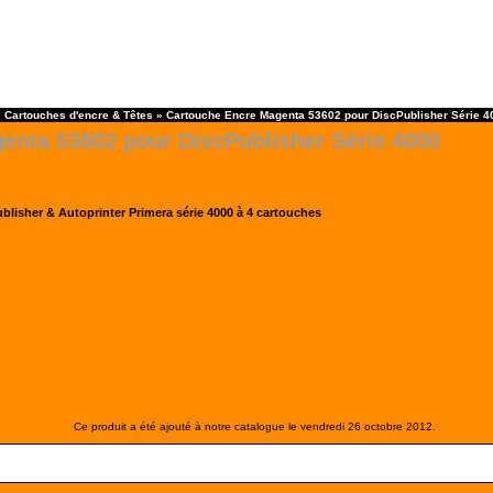
»
Cartouches d'encre & Têtes
»
Cartouche Encre Magenta 53602 pour DiscPublisher Série 4
enta 53602 pour DiscPublisher Série 4000
lisher & Autoprinter Primera série 4000 à 4 cartouches
Ce produit a été ajouté à notre catalogue le vendredi 26 octobre 2012.