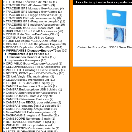
THEREMINI Thérémine de MOOG
(1)
Les clients qui ont acheté ce produit o
TRACEUR GPS 4G -News 2025-
(3)
TRACEUR GPS Montage fixe+Accesso
(4)
TRACEUR GPS Montage fixe+Alarme
(1)
TRACEUR GPS Pluggé dans véhicule
(1)
TRACEURS GPS (Accessoires seuls)
(8)
TRACEURS GPS (Programme complet)
(11)
TRACEURS GPS mobiles+Accessoires
(16)
TRACEURS MOBILES -News 2025 -
(3)
DUPLICATEURS CD/DvD Accessoires
(20)
COPIEUR de Disque-Dur,Cartes,Clé
(1)
COPIEURS de Clés USB ou Cartes
TOUR Copies pour CD/DVD ex. Démo
(1)
CONTROLEURS+ALIM. p/Tours Copies
(10)
ROBOTS Duplication Cd/Dvd/BluRay
(24)
Cartouche Encre Cyan 53601 Série Dis
IMPRIMANTES Disques+Encres+Têtes
(26)
Imprimantes à jet d'encre
(16)
Cartouches d'encre & Têtes
(12)
Imprimantes thermiques
(10)
ORDI-VELO Ecran+Capteur+Accessoi
(1)
CELLOPHANEUSES Pro & Accessoires
(15)
POCHETTE Emballage CD/DVD/BluRay
(9)
BOITES, PIONS pour CD/DVD/BluRay
(10)
CD look Vinyle 45t. imprimables
(3)
CD,DvD,BluRay imprimables Jet
(11)
ETIQUETTES, Jaquettes, Spray
(3)
CAMERA embarquée à 3 objectifs
(1)
CAMERA Endoscopique USB éclairée
(1)
CAMERA Sport g/GoPro+Accessoires
(4)
CAMERA tableau-bord à 2 objectif
CAMERA-Rétroviseur, Dashcam
(2)
CAMERAS de RECUL pour véhicules
(2)
CAMERAS embarquées à 2 objectifs
(6)
CAMERAS embarquées jour/nuit
(10)
Micro-CAMERA Cube enregistreur
(1)
DASHCAMS Enregistre & Surveille
(11)
CAMESCOPE Numérique à main
(1)
RETROVISEUR Bluetooth + Mp3
(1)
PROJECTEUR mini portable à led
ALIMENTATION Ordinateur portable
(1)
LECTEUR-GRAVEUR Cd-Dvd USB
(1)