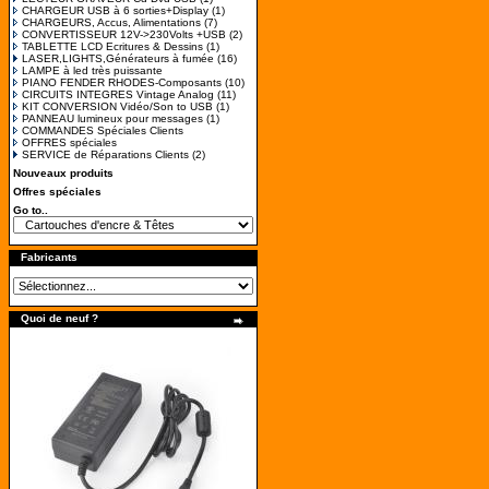
CHARGEUR USB à 6 sorties+Display
(1)
CHARGEURS, Accus, Alimentations
(7)
CONVERTISSEUR 12V->230Volts +USB
(2)
TABLETTE LCD Ecritures & Dessins
(1)
LASER,LIGHTS,Générateurs à fumée
(16)
LAMPE à led très puissante
PIANO FENDER RHODES-Composants
(10)
CIRCUITS INTEGRES Vintage Analog
(11)
KIT CONVERSION Vidéo/Son to USB
(1)
PANNEAU lumineux pour messages
(1)
COMMANDES Spéciales Clients
OFFRES spéciales
SERVICE de Réparations Clients
(2)
Nouveaux produits
Offres spéciales
Go to..
Fabricants
Quoi de neuf ?