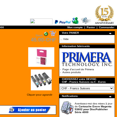
000
Mon compte
|
Panier
|
Commander
Votre PANIER
Stock
45.00-CHF
... Vide
Information fabricants
-
Page d'accueil de Primera
-
Autres produits
CHOISISSEZ votre DEVISE:
CHF - Francs Suisses ou € - Euros
Cliquer pour agrandir
Notifications
Avertissez-moi des mises à jour
de
Cartouche Encre Magenta
53602 pour DiscPublisher
Série 4000