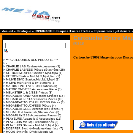
Accueil
»
Catalogue
»
IMPRIMANTES Disques+Encres+Têtes
»
Imprimantes à jet d'encre
Cartouche Encre Mag
[53602]
Cartouche 53602 Magenta pour Discpub
*** CATEGORIES DES PRODUITS ***
-
CHARLIE LAB Revisés+Accessoires
(3)
CHARLIE LAB/ESS Pièces détachées
(28)
KETRON MIDJPRO Midifiles,Mp3,Mp4
(1)
KETRON Station Midi,Mp3,Mp4,Text
(1)
M-LIVE DIVO Station:Midi,Mp3,Mp4
(1)
M-LIVE MERISH 5 & 5+ Stations
(3)
MATRIX EVO, EVO2, Xxl Stations
(6)
MATRIX ONE/ESS Accessoires,Pièce
(4)
MBLASTER 1 & 2/EES Pièces
(3)
MEGABEAT ONE+Accessoires,Pièces
(15)
MEGABEAT PRO Accessoires,Pièces
(10)
MEGABEAT TOUCH PLUS/ESS Pièces
(8)
MEGABEAT TOUCH/ESS Pièces
(4)
MEGABEAT2/ESS Accessoires,Pièces
(7)
MEGALITE/CharlieLab,Station,Pièc
(8)
MEGAPLAY/ESS Accessoires,Pièces
(6)
PLAYEURS Appareils & Accessoires
(11)
PLAYEURS Mid-Mp3 reconditionés
(3)
PLAYEURS Stations Midi,Mp3,Mp4
(7)
DOEPFER Synthé+Modules+Interface
(7)
MOOG Synthés: DFAM Module
(2)