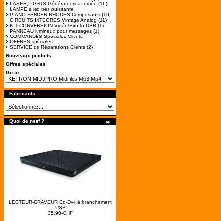
LASER,LIGHTS,Générateurs à fumée
(16)
LAMPE à led très puissante
PIANO FENDER RHODES-Composants
(10)
CIRCUITS INTEGRES Vintage Analog
(11)
KIT CONVERSION Vidéo/Son to USB
(1)
PANNEAU lumineux pour messages
(1)
COMMANDES Spéciales Clients
OFFRES spéciales
SERVICE de Réparations Clients
(2)
Nouveaux produits
Offres spéciales
Go to..
Fabricants
Quoi de neuf ?
LECTEUR-GRAVEUR Cd-Dvd à branchement
USB
35.90-CHF