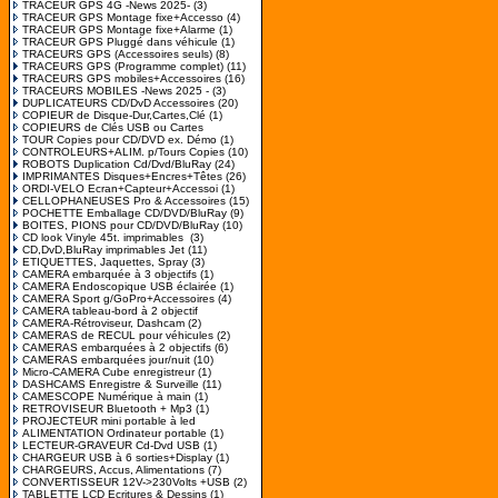
TRACEUR GPS 4G -News 2025-
(3)
TRACEUR GPS Montage fixe+Accesso
(4)
TRACEUR GPS Montage fixe+Alarme
(1)
TRACEUR GPS Pluggé dans véhicule
(1)
TRACEURS GPS (Accessoires seuls)
(8)
TRACEURS GPS (Programme complet)
(11)
TRACEURS GPS mobiles+Accessoires
(16)
TRACEURS MOBILES -News 2025 -
(3)
DUPLICATEURS CD/DvD Accessoires
(20)
COPIEUR de Disque-Dur,Cartes,Clé
(1)
COPIEURS de Clés USB ou Cartes
TOUR Copies pour CD/DVD ex. Démo
(1)
CONTROLEURS+ALIM. p/Tours Copies
(10)
ROBOTS Duplication Cd/Dvd/BluRay
(24)
IMPRIMANTES Disques+Encres+Têtes
(26)
ORDI-VELO Ecran+Capteur+Accessoi
(1)
CELLOPHANEUSES Pro & Accessoires
(15)
POCHETTE Emballage CD/DVD/BluRay
(9)
BOITES, PIONS pour CD/DVD/BluRay
(10)
CD look Vinyle 45t. imprimables
(3)
CD,DvD,BluRay imprimables Jet
(11)
ETIQUETTES, Jaquettes, Spray
(3)
CAMERA embarquée à 3 objectifs
(1)
CAMERA Endoscopique USB éclairée
(1)
CAMERA Sport g/GoPro+Accessoires
(4)
CAMERA tableau-bord à 2 objectif
CAMERA-Rétroviseur, Dashcam
(2)
CAMERAS de RECUL pour véhicules
(2)
CAMERAS embarquées à 2 objectifs
(6)
CAMERAS embarquées jour/nuit
(10)
Micro-CAMERA Cube enregistreur
(1)
DASHCAMS Enregistre & Surveille
(11)
CAMESCOPE Numérique à main
(1)
RETROVISEUR Bluetooth + Mp3
(1)
PROJECTEUR mini portable à led
ALIMENTATION Ordinateur portable
(1)
LECTEUR-GRAVEUR Cd-Dvd USB
(1)
CHARGEUR USB à 6 sorties+Display
(1)
CHARGEURS, Accus, Alimentations
(7)
CONVERTISSEUR 12V->230Volts +USB
(2)
TABLETTE LCD Ecritures & Dessins
(1)