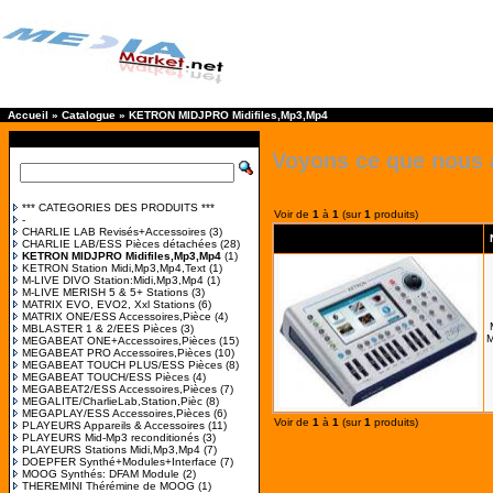
Accueil
»
Catalogue
»
KETRON MIDJPRO Midifiles,Mp3,Mp4
Voyons ce que nous 
*** CATEGORIES DES PRODUITS ***
Voir de
1
à
1
(sur
1
produits)
-
CHARLIE LAB Revisés+Accessoires
(3)
CHARLIE LAB/ESS Pièces détachées
(28)
KETRON MIDJPRO Midifiles,Mp3,Mp4
(1)
KETRON Station Midi,Mp3,Mp4,Text
(1)
M-LIVE DIVO Station:Midi,Mp3,Mp4
(1)
M-LIVE MERISH 5 & 5+ Stations
(3)
MATRIX EVO, EVO2, Xxl Stations
(6)
MATRIX ONE/ESS Accessoires,Pièce
(4)
MBLASTER 1 & 2/EES Pièces
(3)
M
MEGABEAT ONE+Accessoires,Pièces
(15)
MEGABEAT PRO Accessoires,Pièces
(10)
MEGABEAT TOUCH PLUS/ESS Pièces
(8)
MEGABEAT TOUCH/ESS Pièces
(4)
MEGABEAT2/ESS Accessoires,Pièces
(7)
MEGALITE/CharlieLab,Station,Pièc
(8)
MEGAPLAY/ESS Accessoires,Pièces
(6)
Voir de
1
à
1
(sur
1
produits)
PLAYEURS Appareils & Accessoires
(11)
PLAYEURS Mid-Mp3 reconditionés
(3)
PLAYEURS Stations Midi,Mp3,Mp4
(7)
DOEPFER Synthé+Modules+Interface
(7)
MOOG Synthés: DFAM Module
(2)
THEREMINI Thérémine de MOOG
(1)