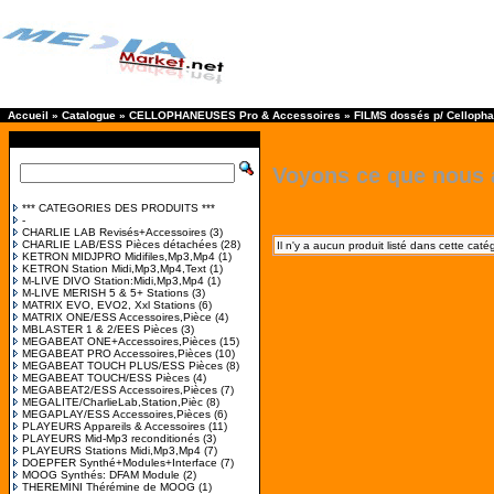
Accueil
»
Catalogue
»
CELLOPHANEUSES Pro & Accessoires
»
FILMS dossés p/ Celloph
Voyons ce que nous 
*** CATEGORIES DES PRODUITS ***
-
CHARLIE LAB Revisés+Accessoires
(3)
CHARLIE LAB/ESS Pièces détachées
(28)
Il n'y a aucun produit listé dans cette caté
KETRON MIDJPRO Midifiles,Mp3,Mp4
(1)
KETRON Station Midi,Mp3,Mp4,Text
(1)
M-LIVE DIVO Station:Midi,Mp3,Mp4
(1)
M-LIVE MERISH 5 & 5+ Stations
(3)
MATRIX EVO, EVO2, Xxl Stations
(6)
MATRIX ONE/ESS Accessoires,Pièce
(4)
MBLASTER 1 & 2/EES Pièces
(3)
MEGABEAT ONE+Accessoires,Pièces
(15)
MEGABEAT PRO Accessoires,Pièces
(10)
MEGABEAT TOUCH PLUS/ESS Pièces
(8)
MEGABEAT TOUCH/ESS Pièces
(4)
MEGABEAT2/ESS Accessoires,Pièces
(7)
MEGALITE/CharlieLab,Station,Pièc
(8)
MEGAPLAY/ESS Accessoires,Pièces
(6)
PLAYEURS Appareils & Accessoires
(11)
PLAYEURS Mid-Mp3 reconditionés
(3)
PLAYEURS Stations Midi,Mp3,Mp4
(7)
DOEPFER Synthé+Modules+Interface
(7)
MOOG Synthés: DFAM Module
(2)
THEREMINI Thérémine de MOOG
(1)