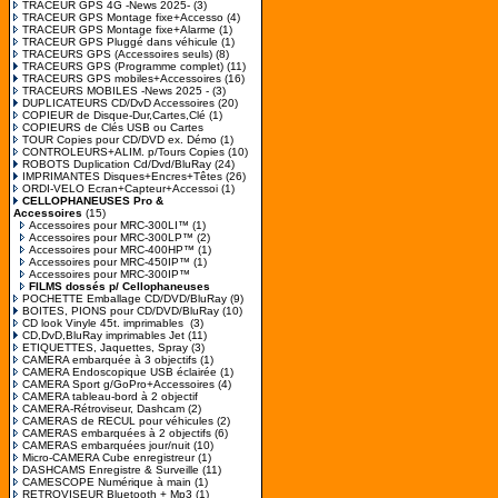
TRACEUR GPS 4G -News 2025-
(3)
TRACEUR GPS Montage fixe+Accesso
(4)
TRACEUR GPS Montage fixe+Alarme
(1)
TRACEUR GPS Pluggé dans véhicule
(1)
TRACEURS GPS (Accessoires seuls)
(8)
TRACEURS GPS (Programme complet)
(11)
TRACEURS GPS mobiles+Accessoires
(16)
TRACEURS MOBILES -News 2025 -
(3)
DUPLICATEURS CD/DvD Accessoires
(20)
COPIEUR de Disque-Dur,Cartes,Clé
(1)
COPIEURS de Clés USB ou Cartes
TOUR Copies pour CD/DVD ex. Démo
(1)
CONTROLEURS+ALIM. p/Tours Copies
(10)
ROBOTS Duplication Cd/Dvd/BluRay
(24)
IMPRIMANTES Disques+Encres+Têtes
(26)
ORDI-VELO Ecran+Capteur+Accessoi
(1)
CELLOPHANEUSES Pro &
Accessoires
(15)
Accessoires pour MRC-300LI™
(1)
Accessoires pour MRC-300LP™
(2)
Accessoires pour MRC-400HP™
(1)
Accessoires pour MRC-450IP™
(1)
Accessoires pour MRC-300IP™
FILMS dossés p/ Cellophaneuses
POCHETTE Emballage CD/DVD/BluRay
(9)
BOITES, PIONS pour CD/DVD/BluRay
(10)
CD look Vinyle 45t. imprimables
(3)
CD,DvD,BluRay imprimables Jet
(11)
ETIQUETTES, Jaquettes, Spray
(3)
CAMERA embarquée à 3 objectifs
(1)
CAMERA Endoscopique USB éclairée
(1)
CAMERA Sport g/GoPro+Accessoires
(4)
CAMERA tableau-bord à 2 objectif
CAMERA-Rétroviseur, Dashcam
(2)
CAMERAS de RECUL pour véhicules
(2)
CAMERAS embarquées à 2 objectifs
(6)
CAMERAS embarquées jour/nuit
(10)
Micro-CAMERA Cube enregistreur
(1)
DASHCAMS Enregistre & Surveille
(11)
CAMESCOPE Numérique à main
(1)
RETROVISEUR Bluetooth + Mp3
(1)