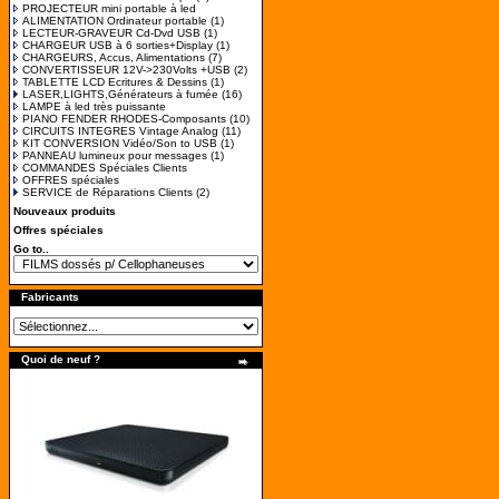
PROJECTEUR mini portable à led
ALIMENTATION Ordinateur portable
(1)
LECTEUR-GRAVEUR Cd-Dvd USB
(1)
CHARGEUR USB à 6 sorties+Display
(1)
CHARGEURS, Accus, Alimentations
(7)
CONVERTISSEUR 12V->230Volts +USB
(2)
TABLETTE LCD Ecritures & Dessins
(1)
LASER,LIGHTS,Générateurs à fumée
(16)
LAMPE à led très puissante
PIANO FENDER RHODES-Composants
(10)
CIRCUITS INTEGRES Vintage Analog
(11)
KIT CONVERSION Vidéo/Son to USB
(1)
PANNEAU lumineux pour messages
(1)
COMMANDES Spéciales Clients
OFFRES spéciales
SERVICE de Réparations Clients
(2)
Nouveaux produits
Offres spéciales
Go to..
Fabricants
Quoi de neuf ?