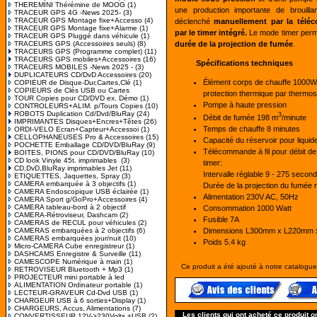
THEREMINI Thérémine de MOOG
(1)
une production importante de brouill
TRACEUR GPS 4G -News 2025-
(3)
TRACEUR GPS Montage fixe+Accesso
(4)
déclenché
manuellement par la téléc
TRACEUR GPS Montage fixe+Alarme
(1)
par le timer intégré.
Le mode timer perm
TRACEUR GPS Pluggé dans véhicule
(1)
TRACEURS GPS (Accessoires seuls)
(8)
durée de la projection de fumée
.
TRACEURS GPS (Programme complet)
(11)
TRACEURS GPS mobiles+Accessoires
(16)
Spécifications techniques
TRACEURS MOBILES -News 2025 -
(3)
DUPLICATEURS CD/DvD Accessoires
(20)
Élément corps de chauffe 1000W
COPIEUR de Disque-Dur,Cartes,Clé
(1)
COPIEURS de Clés USB ou Cartes
protection thermique par thermost
TOUR Copies pour CD/DVD ex. Démo
(1)
Pompe à haute pression
CONTROLEURS+ALIM. p/Tours Copies
(10)
ROBOTS Duplication Cd/Dvd/BluRay
(24)
3
Débit de fumée 198 m
/minute
IMPRIMANTES Disques+Encres+Têtes
(26)
Temps de chauffe 8 minutes
ORDI-VELO Ecran+Capteur+Accessoi
(1)
CELLOPHANEUSES Pro & Accessoires
(15)
Capacité du réservoir pour liquide
POCHETTE Emballage CD/DVD/BluRay
(9)
Télécommande à fil pour débit d
BOITES, PIONS pour CD/DVD/BluRay
(10)
CD look Vinyle 45t. imprimables
(3)
timer:
CD,DvD,BluRay imprimables Jet
(11)
Intervalle réglable 9 - 275 secon
ETIQUETTES, Jaquettes, Spray
(3)
CAMERA embarquée à 3 objectifs
(1)
Durée de la projection du fumée 
CAMERA Endoscopique USB éclairée
(1)
Alimentation 230V AC, 50Hz
CAMERA Sport g/GoPro+Accessoires
(4)
CAMERA tableau-bord à 2 objectif
Consommation 1000 Watt
CAMERA-Rétroviseur, Dashcam
(2)
Fusible 7A
CAMERAS de RECUL pour véhicules
(2)
Dimensions L300mm x L220mm
CAMERAS embarquées à 2 objectifs
(6)
CAMERAS embarquées jour/nuit
(10)
Poids 5.4 kg
Micro-CAMERA Cube enregistreur
(1)
DASHCAMS Enregistre & Surveille
(11)
CAMESCOPE Numérique à main
(1)
Ce produit a été ajouté à notre catalogu
RETROVISEUR Bluetooth + Mp3
(1)
PROJECTEUR mini portable à led
ALIMENTATION Ordinateur portable
(1)
LECTEUR-GRAVEUR Cd-Dvd USB
(1)
CHARGEUR USB à 6 sorties+Display
(1)
CHARGEURS, Accus, Alimentations
(7)
Les clients qui ont acheté ce produit o
CONVERTISSEUR 12V->230Volts +USB
(2)