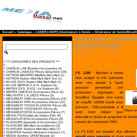
Accueil
»
Catalogue
»
LASER,LIGHTS,Générateurs à fumée
»
Générateur de fumée/Brouill
Générateur de fumée
FX-1200 Fogger
[FX-1200]
*** CATEGORIES DES PRODUITS ***
-
CHARLIE LAB Revisés+Accessoires
(3)
CHARLIE LAB/ESS Pièces détachées
(28)
FX- 1200
- Machine à fumée
KETRON MIDJPRO Midifiles,Mp3,Mp4
(1)
tous usages et très puissante
KETRON Station Midi,Mp3,Mp4,Text
(1)
M-LIVE DIVO Station:Midi,Mp3,Mp4
(1)
avec une pompe à haute
M-LIVE MERISH 5 & 5+ Stations
(3)
pression permettant une
MATRIX EVO, EVO2, Xxl Stations
(6)
MATRIX ONE/ESS Accessoires,Pièce
(4)
production importante de
MBLASTER 1 & 2/EES Pièces
(3)
brouillard. Équipée d'un corps
MEGABEAT ONE+Accessoires,Pièces
(15)
MEGABEAT PRO Accessoires,Pièces
(10)
de chauffe 1000W moulé sous
MEGABEAT TOUCH PLUS/ESS Pièces
(8)
pression. Télécommande à fil
MEGABEAT TOUCH/ESS Pièces
(4)
Cliquer p
avec timer intégré pour
MEGABEAT2/ESS Accessoires,Pièces
(7)
MEGALITE/CharlieLab,Station,Pièc
(8)
intervalle et durée de projection de fu
MEGAPLAY/ESS Accessoires,Pièces
(6)
canaux de commande DMX.
PLAYEURS Appareils & Accessoires
(11)
PLAYEURS Mid-Mp3 reconditionés
(3)
PLAYEURS Stations Midi,Mp3,Mp4
(7)
La FX-1200 est équipée d'un élémen
DOEPFER Synthé+Modules+Interface
(7)
MOOG Synthés: DFAM Module
(2)
moulé sous pression
et d'une pompe