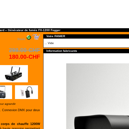
ard
»
Générateur de fumée FX-1200 Fogger
Votre PANIER
Stock
... Vide
298.00-CHF
Information fabricants
180.00-CHF
our agrandir
mée. Connexion DMX pour deux
t
corps de chauffe 1200W
à haute pression permettant