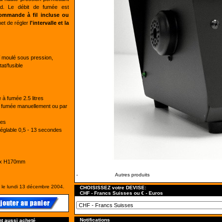
ard. Le débit de fumée est
ommande à fil incluse ou
et de régler
l'intervalle et la
 moulé sous pression,
at/fusible
 à fumée 2.5 litres
e fumée manuellement ou par
des
réglable 0,5 - 13 secondes
 x H170mm
-
Autres produits
e le lundi 13 décembre 2004.
CHOISISSEZ votre DEVISE:
CHF - Francs Suisses ou € - Euros
Notifications
nt aussi acheté