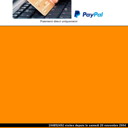
Paiement direct uniquement
104852452 visites depuis le samedi 20 novembre 2004