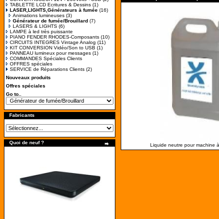
TABLETTE LCD Ecritures & Dessins
(1)
LASER,LIGHTS,Générateurs à fumée
(16)
Animations lumineuses
(3)
Générateur de fumée/Brouillard
(7)
LASERS & LIGHTS
(6)
LAMPE à led très puissante
PIANO FENDER RHODES-Composants
(10)
CIRCUITS INTEGRES Vintage Analog
(11)
KIT CONVERSION Vidéo/Son to USB
(1)
PANNEAU lumineux pour messages
(1)
COMMANDES Spéciales Clients
OFFRES spéciales
SERVICE de Réparations Clients
(2)
Nouveaux produits
Offres spéciales
Go to..
Fabricants
Quoi de neuf ?
Liquide neutre pour machine à