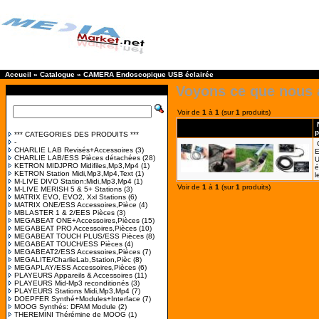
Accueil
»
Catalogue
»
CAMERA Endoscopique USB éclairée
Voyons ce que nous 
Voir de
1
à
1
(sur
1
produits)
p
*** CATEGORIES DES PRODUITS ***
-
CHARLIE LAB Revisés+Accessoires
(3)
E
CHARLIE LAB/ESS Pièces détachées
(28)
U
KETRON MIDJPRO Midifiles,Mp3,Mp4
(1)
é
KETRON Station Midi,Mp3,Mp4,Text
(1)
l
M-LIVE DIVO Station:Midi,Mp3,Mp4
(1)
Voir de
1
à
1
(sur
1
produits)
M-LIVE MERISH 5 & 5+ Stations
(3)
MATRIX EVO, EVO2, Xxl Stations
(6)
MATRIX ONE/ESS Accessoires,Pièce
(4)
MBLASTER 1 & 2/EES Pièces
(3)
MEGABEAT ONE+Accessoires,Pièces
(15)
MEGABEAT PRO Accessoires,Pièces
(10)
MEGABEAT TOUCH PLUS/ESS Pièces
(8)
MEGABEAT TOUCH/ESS Pièces
(4)
MEGABEAT2/ESS Accessoires,Pièces
(7)
MEGALITE/CharlieLab,Station,Pièc
(8)
MEGAPLAY/ESS Accessoires,Pièces
(6)
PLAYEURS Appareils & Accessoires
(11)
PLAYEURS Mid-Mp3 reconditionés
(3)
PLAYEURS Stations Midi,Mp3,Mp4
(7)
DOEPFER Synthé+Modules+Interface
(7)
MOOG Synthés: DFAM Module
(2)
THEREMINI Thérémine de MOOG
(1)