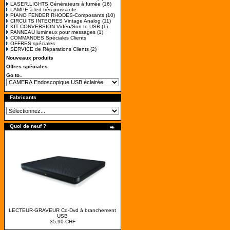
LASER,LIGHTS,Générateurs à fumée
(16)
LAMPE à led très puissante
PIANO FENDER RHODES-Composants
(10)
CIRCUITS INTEGRES Vintage Analog
(11)
KIT CONVERSION Vidéo/Son to USB
(1)
PANNEAU lumineux pour messages
(1)
COMMANDES Spéciales Clients
OFFRES spéciales
SERVICE de Réparations Clients
(2)
Nouveaux produits
Offres spéciales
Go to..
Fabricants
Quoi de neuf ?
LECTEUR-GRAVEUR Cd-Dvd à branchement
USB
35.90-CHF