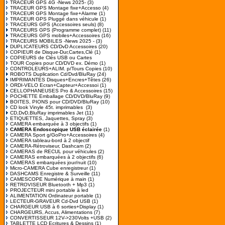
TRACEUR GPS 4G -News 2025-
(3)
TRACEUR GPS Montage fixe+Accesso
(4)
TRACEUR GPS Montage fixe+Alarme
(1)
TRACEUR GPS Pluggé dans véhicule
(1)
TRACEURS GPS (Accessoires seuls)
(8)
TRACEURS GPS (Programme complet)
(11)
TRACEURS GPS mobiles+Accessoires
(16)
TRACEURS MOBILES -News 2025 -
(3)
DUPLICATEURS CD/DvD Accessoires
(20)
COPIEUR de Disque-Dur,Cartes,Clé
(1)
COPIEURS de Clés USB ou Cartes
TOUR Copies pour CD/DVD ex. Démo
(1)
CONTROLEURS+ALIM. p/Tours Copies
(10)
ROBOTS Duplication Cd/Dvd/BluRay
(24)
IMPRIMANTES Disques+Encres+Têtes
(26)
ORDI-VELO Ecran+Capteur+Accessoi
(1)
CELLOPHANEUSES Pro & Accessoires
(15)
POCHETTE Emballage CD/DVD/BluRay
(9)
BOITES, PIONS pour CD/DVD/BluRay
(10)
CD look Vinyle 45t. imprimables
(3)
CD,DvD,BluRay imprimables Jet
(11)
ETIQUETTES, Jaquettes, Spray
(3)
CAMERA embarquée à 3 objectifs
(1)
CAMERA Endoscopique USB éclairée
(1)
CAMERA Sport g/GoPro+Accessoires
(4)
CAMERA tableau-bord à 2 objectif
CAMERA-Rétroviseur, Dashcam
(2)
CAMERAS de RECUL pour véhicules
(2)
CAMERAS embarquées à 2 objectifs
(6)
CAMERAS embarquées jour/nuit
(10)
Micro-CAMERA Cube enregistreur
(1)
DASHCAMS Enregistre & Surveille
(11)
CAMESCOPE Numérique à main
(1)
RETROVISEUR Bluetooth + Mp3
(1)
PROJECTEUR mini portable à led
ALIMENTATION Ordinateur portable
(1)
LECTEUR-GRAVEUR Cd-Dvd USB
(1)
CHARGEUR USB à 6 sorties+Display
(1)
CHARGEURS, Accus, Alimentations
(7)
CONVERTISSEUR 12V->230Volts +USB
(2)
TABLETTE LCD Ecritures & Dessins
(1)