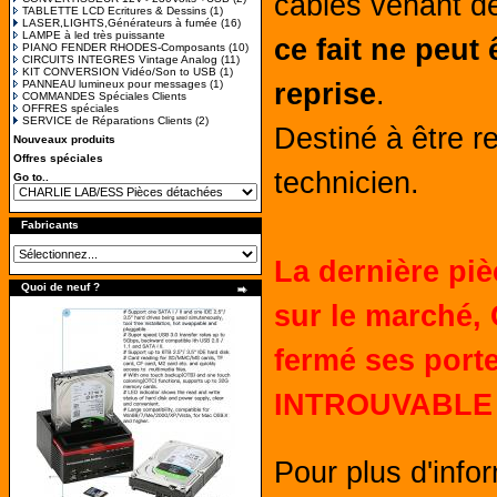
câbles venant de
TABLETTE LCD Ecritures & Dessins
(1)
LASER,LIGHTS,Générateurs à fumée
(16)
LAMPE à led très puissante
ce fait ne peut
PIANO FENDER RHODES-Composants
(10)
CIRCUITS INTEGRES Vintage Analog
(11)
KIT CONVERSION Vidéo/Son to USB
(1)
PANNEAU lumineux pour messages
(1)
reprise
.
COMMANDES Spéciales Clients
OFFRES spéciales
SERVICE de Réparations Clients
(2)
Destiné à être 
Nouveaux produits
Offres spéciales
technicien.
Go to..
Fabricants
La dernière pi
Quoi de neuf ?
sur le marché,
C
fermé ses porte
INTROUVABLE 
Pour plus d'infor