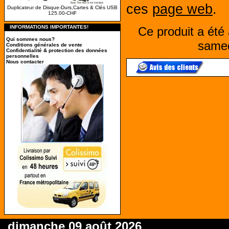
ces
page web
.
Duplicateur de Disque-Durs,Cartes & Clés USB
125.00-CHF
INFORMATIONS IMPORTANTES!
Ce produit a été 
Qui sommes nous?
samed
Conditions générales de vente
Confidentialité & protection des données
personnelles
Nous contacter
dimanche 09 août 2026