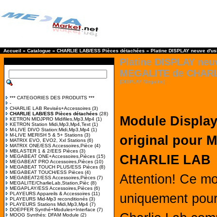
Accueil
»
Catalogue
»
CHARLIE LAB/ESS Pièces détachées
»
Platine DISPLAY neuve d'u
Platine DISPLAY neu
MEGALITE de CHARL
[DISPLAY Megalite]
*** CATEGORIES DES PRODUITS ***
-
CHARLIE LAB Revisés+Accessoires
(3)
CHARLIE LAB/ESS Pièces détachées
(28)
Module Display
KETRON MIDJPRO Midifiles,Mp3,Mp4
(1)
KETRON Station Midi,Mp3,Mp4,Text
(1)
M-LIVE DIVO Station:Midi,Mp3,Mp4
(1)
M-LIVE MERISH 5 & 5+ Stations
(3)
original pour
MATRIX EVO, EVO2, Xxl Stations
(6)
MATRIX ONE/ESS Accessoires,Pièce
(4)
MBLASTER 1 & 2/EES Pièces
(3)
CHARLIE LAB
MEGABEAT ONE+Accessoires,Pièces
(15)
MEGABEAT PRO Accessoires,Pièces
(10)
MEGABEAT TOUCH PLUS/ESS Pièces
(8)
MEGABEAT TOUCH/ESS Pièces
(4)
Attention! Ce m
MEGABEAT2/ESS Accessoires,Pièces
(7)
MEGALITE/CharlieLab,Station,Pièc
(8)
MEGAPLAY/ESS Accessoires,Pièces
(6)
PLAYEURS Appareils & Accessoires
(11)
uniquement pour
PLAYEURS Mid-Mp3 reconditionés
(3)
PLAYEURS Stations Midi,Mp3,Mp4
(7)
DOEPFER Synthé+Modules+Interface
(7)
MOOG Synthés: DFAM Module
(2)