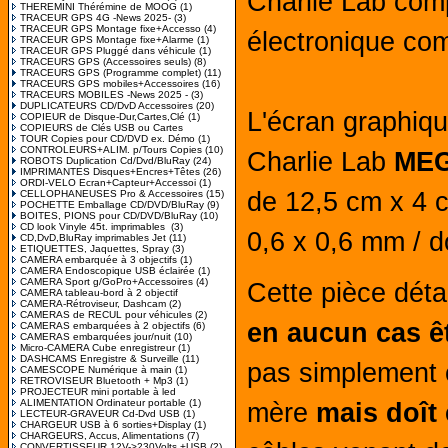
Charlie Lab com
THEREMINI Thérémine de MOOG
(1)
TRACEUR GPS 4G -News 2025-
(3)
TRACEUR GPS Montage fixe+Accesso
(4)
électronique com
TRACEUR GPS Montage fixe+Alarme
(1)
TRACEUR GPS Pluggé dans véhicule
(1)
TRACEURS GPS (Accessoires seuls)
(8)
TRACEURS GPS (Programme complet)
(11)
TRACEURS GPS mobiles+Accessoires
(16)
TRACEURS MOBILES -News 2025 -
(3)
DUPLICATEURS CD/DvD Accessoires
(20)
L'écran graphiqu
COPIEUR de Disque-Dur,Cartes,Clé
(1)
COPIEURS de Clés USB ou Cartes
TOUR Copies pour CD/DVD ex. Démo
(1)
CONTROLEURS+ALIM. p/Tours Copies
(10)
Charlie Lab
MEG
ROBOTS Duplication Cd/Dvd/BluRay
(24)
IMPRIMANTES Disques+Encres+Têtes
(26)
ORDI-VELO Ecran+Capteur+Accessoi
(1)
de 12,5 cm x 4 c
CELLOPHANEUSES Pro & Accessoires
(15)
POCHETTE Emballage CD/DVD/BluRay
(9)
BOITES, PIONS pour CD/DVD/BluRay
(10)
CD look Vinyle 45t. imprimables
(3)
0,6 x 0,6 mm / d
CD,DvD,BluRay imprimables Jet
(11)
ETIQUETTES, Jaquettes, Spray
(3)
CAMERA embarquée à 3 objectifs
(1)
CAMERA Endoscopique USB éclairée
(1)
CAMERA Sport g/GoPro+Accessoires
(4)
Cette pièce dét
CAMERA tableau-bord à 2 objectif
CAMERA-Rétroviseur, Dashcam
(2)
CAMERAS de RECUL pour véhicules
(2)
en aucun cas êt
CAMERAS embarquées à 2 objectifs
(6)
CAMERAS embarquées jour/nuit
(10)
Micro-CAMERA Cube enregistreur
(1)
DASHCAMS Enregistre & Surveille
(11)
pas simplement c
CAMESCOPE Numérique à main
(1)
RETROVISEUR Bluetooth + Mp3
(1)
PROJECTEUR mini portable à led
ALIMENTATION Ordinateur portable
(1)
mère
mais doît
LECTEUR-GRAVEUR Cd-Dvd USB
(1)
CHARGEUR USB à 6 sorties+Display
(1)
CHARGEURS, Accus, Alimentations
(7)
CONVERTISSEUR 12V->230Volts +USB
(2)