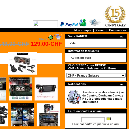
Mon compte
|
Panier
|
Commander
Votre PANIER
Stock
149.00-CHF
129.00-CHF
... Vide
Information fabricants
-
Autres produits
CHOISISSEZ votre DEVISE:
CHF - Francs Suisses ou € - Euros
Notifications
Avertissez-moi des mises à jour
de
Caméra Dashcam Carway
F-60 à 2 objectifs fixes mais
orientables
Faire connaître à un ami
Faire connaître ce produit à un ami.