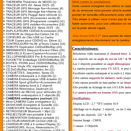
Idéal contre le vandalisme.
THEREMINI Thérémine de MOOG
(1)
TRACEUR GPS 4G -News 2025-
(3)
Cette camera enregistre des vidéos et captur
TRACEUR GPS Montage fixe+Accesso
(4)
de sa ventouse vous pouvez ainsi la positio
TRACEUR GPS Montage fixe+Alarme
(1)
TRACEUR GPS Pluggé dans véhicule
(1)
permet de surveiller efficacement votre véh
TRACEURS GPS (Accessoires seuls)
(8)
Très simple à utiliser, vous n'avez pas de l
TRACEURS GPS (Programme complet)
(11)
faible autonomie, pour une utilisation en m
TRACEURS GPS mobiles+Accessoires
(16)
TRACEURS MOBILES -News 2025 -
(3)
sur la prise allume-cigare.
DUPLICATEURS CD/DvD Accessoires
(20)
COPIEUR de Disque-Dur,Cartes,Clé
(1)
-Son écran LCD 2.7"
vous permet de vision
COPIEURS de Clés USB ou Cartes
enregistrements directement sur la caméra.
TOUR Copies pour CD/DVD ex. Démo
(1)
CONTROLEURS+ALIM. p/Tours Copies
(10)
ROBOTS Duplication Cd/Dvd/BluRay
(24)
Caractéristiques:
IMPRIMANTES Disques+Encres+Têtes
(26)
ORDI-VELO Ecran+Capteur+Accessoi
(1)
-Résolution vidéo maximum
(1 channel lens) 1
CELLOPHANEUSES Pro & Accessoires
(15)
-Les objectifs ont un
angle de vue de 120 ° & 9
POCHETTE Emballage CD/DVD/BluRay
(9)
BOITES, PIONS pour CD/DVD/BluRay
(10)
-Les 2 objectifs possèdent un
angle
télescopique
CD look Vinyle 45t. imprimables
(3)
-La caméra possède une sortie
TV OUT
, et peut 
CD,DvD,BluRay imprimables Jet
(11)
ETIQUETTES, Jaquettes, Spray
(3)
-Excellente caméra embarquée et la seule à 2 object
CAMERA embarquée à 3 objectifs
(1)
-Cette camera
supporte les memory cards
jusqu'
CAMERA Endoscopique USB éclairée
(1)
CAMERA Sport g/GoPro+Accessoires
(4)
-Cette camera possède un haut-parleur et un
displ
CAMERA tableau-bord à 2 objectif
-Elle possède un éclairage de nuit à
8 LEDs Infr
CAMERA-Rétroviseur, Dashcam
(2)
CAMERAS de RECUL pour véhicules
(2)
-La camera possède un bouton SOS
pour sauv
CAMERAS embarquées à 2 objectifs
(6)
Specifications:
CAMERAS embarquées jour/nuit
(10)
Micro-CAMERA Cube enregistreur
(1)
-Display LCD - 2,7 "TFT couleur 16:9
DASHCAMS Enregistre & Surveille
(11)
CAMESCOPE Numérique à main
(1)
-Affichage sur le display: 1 objectif, ou les 2 obj
RETROVISEUR Bluetooth + Mp3
(1)
PROJECTEUR mini portable à led
-Angle des objectifs: 120 ° & 90°
ALIMENTATION Ordinateur portable
(1)
-Senseur Image - CMOS
LECTEUR-GRAVEUR Cd-Dvd USB
(1)
CHARGEUR USB à 6 sorties+Display
(1)
-2 canaux: 2 Objectifs
CHARGEURS, Accus, Alimentations
(7)
CONVERTISSEUR 12V->230Volts +USB
(2)