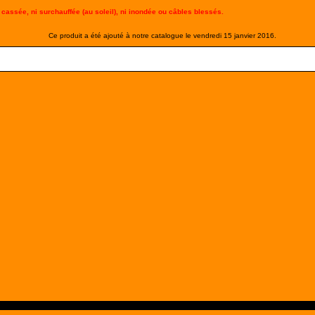
cassée, ni surchauffée (au soleil), ni inondée ou câbles blessés.
Ce produit a été ajouté à notre catalogue le vendredi 15 janvier 2016.