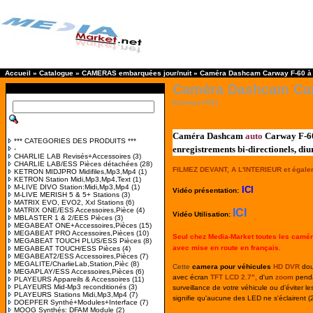
Accueil
»
Catalogue
»
CAMERAS embarquées jour/nuit
»
Caméra Dashcam Carway F-60 à 2 
Caméra Dashcam Carwa
[Carway F60]
Caméra Dashcam
auto
Carway F-60 
*** CATEGORIES DES PRODUITS ***
enregistrements bi-directionels, di
-
CHARLIE LAB Revisés+Accessoires
(3)
CHARLIE LAB/ESS Pièces détachées
(28)
FILMEZ DEVANT, A L'INTERIEUR et égalem
KETRON MIDJPRO Midifiles,Mp3,Mp4
(1)
KETRON Station Midi,Mp3,Mp4,Text
(1)
M-LIVE DIVO Station:Midi,Mp3,Mp4
(1)
ICI
Vidéo présentation:
M-LIVE MERISH 5 & 5+ Stations
(3)
MATRIX EVO, EVO2, Xxl Stations
(6)
MATRIX ONE/ESS Accessoires,Pièce
(4)
ICI
Vidéo Utilisation:
MBLASTER 1 & 2/EES Pièces
(3)
MEGABEAT ONE+Accessoires,Pièces
(15)
MEGABEAT PRO Accessoires,Pièces
(10)
Seul c
hez Media-Market toutes les camé
MEGABEAT TOUCH PLUS/ESS Pièces
(8)
avec mise en route en français.
MEGABEAT TOUCH/ESS Pièces
(4)
MEGABEAT2/ESS Accessoires,Pièces
(7)
MEGALITE/CharlieLab,Station,Pièc
(8)
Cette
camera pour véhicules
HD DVR
dou
MEGAPLAY/ESS Accessoires,Pièces
(6)
avec écran
TFT LCD 2.7",
d'un
zoom
penda
PLAYEURS Appareils & Accessoires
(11)
PLAYEURS Mid-Mp3 reconditionés
(3)
surveillance de votre véhicule ou d'éviter le
PLAYEURS Stations Midi,Mp3,Mp4
(7)
signifie qu'aucune des LED ne s'éclairent 
DOEPFER Synthé+Modules+Interface
(7)
MOOG Synthés: DFAM Module
(2)