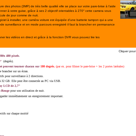
e des photos (3MP) de très belle qualité elle se place sur votre pare-brise à l'aide
nner à votre guise, grâce à ses 2 objectif orientables à 270° cette camera vous
icule de jour comme de nuit.
ogiciel à installer, une caméra voiture est équipée d'une batterie tampon qui a une
ode surveillance et en mode parcours enregistré il faut la brancher en permanance
ner les vidéos en direct et grâce à la fonction DVR vous pouvez lire les
Cliquer pour
280x 480 pixels
.
0°
(degrés).
 et peuvent tourner chacun sur
180 degrés.
(par ex. pour filmer le pare-brise + les 2 portes latérales)
se brancher sur un écran
.
ifs pour surveillance à 2 directions.
à
32 GB.
Elle peut être connectée au
PC via USB.
ay LCD de 2,7"
a-Rouge
pour son utilisation de nuit.
egarder immédiatement un enregistrement important.
ectifs sur chaque moitié