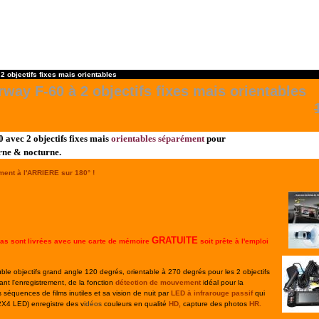
objectifs fixes mais orientables
y F-60 à 2 objectifs fixes mais orientables
avec 2 objectifs fixes mais
orientables séparément
pour
urne & nocturne.
ent à l'ARRIERE sur 180° !
GRATUITE
ras sont livrées avec une carte de mémoire
soit prête à l'emploi
ble objectifs grand angle 120 degrés, orientable à 270 degrés pour les 2 objectifs
nt l'enregistrement, de la fonction
détection de mouvement
idéal pour la
s séquences de films inutiles et sa vision de nuit par
LED à infrarouge passif
qui
(2X4 LED) enregistre des v
idéos
couleurs en qualité
HD,
capture des photos
HR.