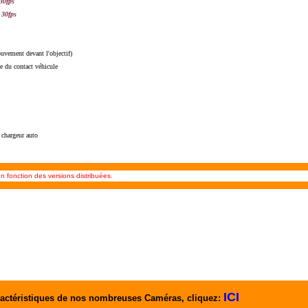
 30fps
 30fps
uvement devant l'objectif)
e du contact véhicule
chargeur auto
n fonction des versions distribuées.
ICI
actéristiques de nos nombreuses Caméras, cliquez: