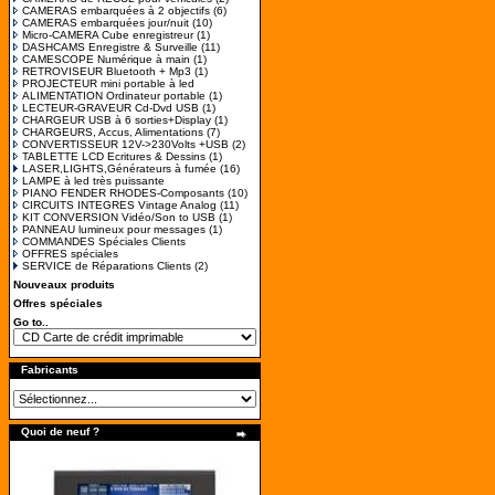
CAMERAS embarquées à 2 objectifs
(6)
CAMERAS embarquées jour/nuit
(10)
Micro-CAMERA Cube enregistreur
(1)
DASHCAMS Enregistre & Surveille
(11)
CAMESCOPE Numérique à main
(1)
RETROVISEUR Bluetooth + Mp3
(1)
PROJECTEUR mini portable à led
ALIMENTATION Ordinateur portable
(1)
LECTEUR-GRAVEUR Cd-Dvd USB
(1)
CHARGEUR USB à 6 sorties+Display
(1)
CHARGEURS, Accus, Alimentations
(7)
CONVERTISSEUR 12V->230Volts +USB
(2)
TABLETTE LCD Ecritures & Dessins
(1)
LASER,LIGHTS,Générateurs à fumée
(16)
LAMPE à led très puissante
PIANO FENDER RHODES-Composants
(10)
CIRCUITS INTEGRES Vintage Analog
(11)
KIT CONVERSION Vidéo/Son to USB
(1)
PANNEAU lumineux pour messages
(1)
COMMANDES Spéciales Clients
OFFRES spéciales
SERVICE de Réparations Clients
(2)
Nouveaux produits
Offres spéciales
Go to..
Fabricants
Quoi de neuf ?