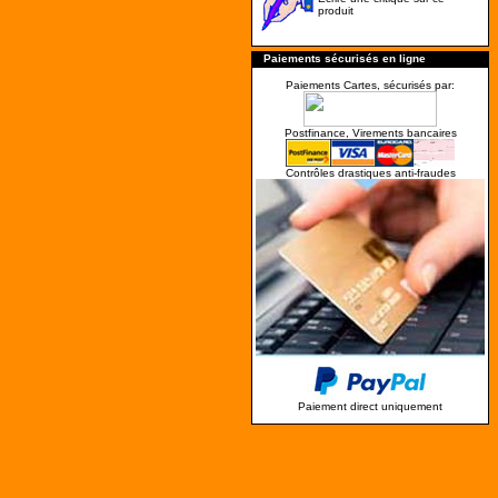
produit
Paiements sécurisés en ligne
Paiements Cartes, sécurisés par:
Postfinance, Virements bancaires
Contrôles drastiques anti-fraudes
Paiement direct uniquement