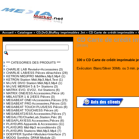
Accueil
»
Catalogue
»
CD,DvD,BluRay imprimables Jet
»
CD Carte de crédit imprimable
»
CD Carte de crédit i
[30180]
100 x CD Carte de crédit imprimable j
*** CATEGORIES DES PRODUITS ***
-
Exécution: Blanc/Silver 30Mb. ou 3 min. 
CHARLIE LAB Revisés+Accessoires
(3)
CHARLIE LAB/ESS Pièces détachées
(28)
KETRON MIDJPRO Midifiles,Mp3,Mp4
(1)
KETRON Station Midi,Mp3,Mp4,Text
(1)
M-LIVE DIVO Station:Midi,Mp3,Mp4
(1)
M-LIVE MERISH 5 & 5+ Stations
(3)
MATRIX EVO, EVO2, Xxl Stations
(6)
MATRIX ONE/ESS Accessoires,Pièce
(4)
MBLASTER 1 & 2/EES Pièces
(3)
MEGABEAT ONE+Accessoires,Pièces
(15)
MEGABEAT PRO Accessoires,Pièces
(10)
MEGABEAT TOUCH PLUS/ESS Pièces
(8)
MEGABEAT TOUCH/ESS Pièces
(4)
MEGABEAT2/ESS Accessoires,Pièces
(7)
MEGALITE/CharlieLab,Station,Pièc
(8)
MEGAPLAY/ESS Accessoires,Pièces
(6)
PLAYEURS Appareils & Accessoires
(11)
PLAYEURS Mid-Mp3 reconditionés
(3)
PLAYEURS Stations Midi,Mp3,Mp4
(7)
DOEPFER Synthé+Modules+Interface
(7)
MOOG Synthés: DFAM Module
(2)