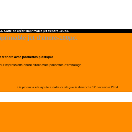
CD Carte de crédit imprimable jet d'encre-100pc.
mprimable jet d'encre-100pc.
et d'encre avec pochettes plastique
pour impressions encre direct avec pochettes d'emballage
Ce produit a été ajouté à notre catalogue le dimanche 12 décembre 2004.