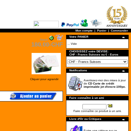
Mon compte
|
Panier
|
Commander
Votre PANIER
Stock
180.00-CHF
... Vide
CHOISISSEZ votre DEVISE:
CHF - Francs Suisses ou € - Euros
Notifications
Cliquer pour agrandir
Avertissez-moi des mises à jour
de
CD Carte de crédit
imprimable jet d'encre-100pc.
Faire connaître à un ami
Faire connaître ce produit à un ami.
Livre d'Or ou Critiques
Ecrire une critique sur ce