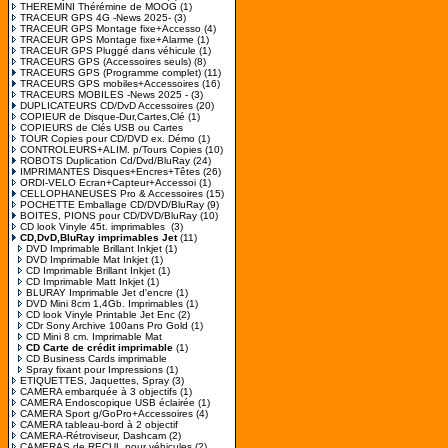
THEREMINI Thérémine de MOOG
(1)
TRACEUR GPS 4G -News 2025-
(3)
TRACEUR GPS Montage fixe+Accesso
(4)
TRACEUR GPS Montage fixe+Alarme
(1)
TRACEUR GPS Pluggé dans véhicule
(1)
TRACEURS GPS (Accessoires seuls)
(8)
TRACEURS GPS (Programme complet)
(11)
TRACEURS GPS mobiles+Accessoires
(16)
TRACEURS MOBILES -News 2025 -
(3)
DUPLICATEURS CD/DvD Accessoires
(20)
COPIEUR de Disque-Dur,Cartes,Clé
(1)
COPIEURS de Clés USB ou Cartes
TOUR Copies pour CD/DVD ex. Démo
(1)
CONTROLEURS+ALIM. p/Tours Copies
(10)
ROBOTS Duplication Cd/Dvd/BluRay
(24)
IMPRIMANTES Disques+Encres+Têtes
(26)
ORDI-VELO Ecran+Capteur+Accessoi
(1)
CELLOPHANEUSES Pro & Accessoires
(15)
POCHETTE Emballage CD/DVD/BluRay
(9)
BOITES, PIONS pour CD/DVD/BluRay
(10)
CD look Vinyle 45t. imprimables
(3)
CD,DvD,BluRay imprimables Jet
(11)
DVD Imprimable Brillant Inkjet
(1)
DVD Imprimable Mat Inkjet
(1)
CD Imprimable Brillant Inkjet
(1)
CD Imprimable Matt Inkjet
(1)
BLURAY Imprimable Jet d'encre
(1)
DVD Mini 8cm 1,4Gb. Imprimables
(1)
CD look Vinyle Printable Jet Enc
(2)
CDr Sony Archive 100ans Pro Gold
(1)
CD Mini 8 cm. Imprimable Mat
CD Carte de crédit imprimable
(1)
CD Business Cards imprimable
Spray fixant pour Impressions
(1)
ETIQUETTES, Jaquettes, Spray
(3)
CAMERA embarquée à 3 objectifs
(1)
CAMERA Endoscopique USB éclairée
(1)
CAMERA Sport g/GoPro+Accessoires
(4)
CAMERA tableau-bord à 2 objectif
CAMERA-Rétroviseur, Dashcam
(2)
CAMERAS de RECUL pour véhicules
(2)