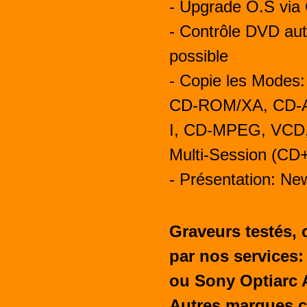
- Upgrade O.S vi
- Contrôle DVD au
possible
- Copie les Modes
CD-ROM/XA, CD-A
I, CD-MPEG, VCD,
Multi-Session (CD
- Présentation: Ne
Graveurs testés, 
par nos services
ou Sony Optiarc 
Autres marques co