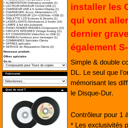
ALIMENTATION Ordinateur portable
(1)
installer les
LECTEUR-GRAVEUR Cd-Dvd USB
(1)
CHARGEUR USB à 6 sorties+Display
(1)
CHARGEURS, Accus, Alimentations
(7)
CONVERTISSEUR 12V->230Volts +USB
(2)
qui vont alle
TABLETTE LCD Ecritures & Dessins
(1)
LASER,LIGHTS,Générateurs à fumée
(16)
LAMPE à led très puissante
PIANO FENDER RHODES-Composants
(10)
dernier grave
CIRCUITS INTEGRES Vintage Analog
(11)
KIT CONVERSION Vidéo/Son to USB
(1)
PANNEAU lumineux pour messages
(1)
COMMANDES Spéciales Clients
OFFRES spéciales
également S-
SERVICE de Réparations Clients
(2)
Nouveaux produits
Offres spéciales
Simple & double 
Go to..
DL. Le seul que l'
Fabricants
mémorisant les dif
Quoi de neuf ?
le Disque-Dur.
Contrôleur pour 1 
* Les exclusivités 