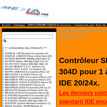
Accueil
»
Catalogue
»
DUPLICATEURS CD/DvD Accessoires
»
Composants pour Tours de 
Contrôleur IDE Pro 
à 4 Graveurs
[P-304P]
*** CATEGORIES DES PRODUITS ***
-
CHARLIE LAB Revisés+Accessoires
(3)
CHARLIE LAB/ESS Pièces détachées
(28)
Contrôleur 
KETRON MIDJPRO Midifiles,Mp3,Mp4
(1)
KETRON Station Midi,Mp3,Mp4,Text
(1)
M-LIVE DIVO Station:Midi,Mp3,Mp4
(1)
M-LIVE MERISH 5 & 5+ Stations
(3)
304D pour 1 
MATRIX EVO, EVO2, Xxl Stations
(6)
MATRIX ONE/ESS Accessoires,Pièce
(4)
MBLASTER 1 & 2/EES Pièces
(3)
MEGABEAT ONE+Accessoires,Pièces
(15)
MEGABEAT PRO Accessoires,Pièces
(10)
IDE 20/24x.
MEGABEAT TOUCH PLUS/ESS Pièces
(8)
MEGABEAT TOUCH/ESS Pièces
(4)
MEGABEAT2/ESS Accessoires,Pièces
(7)
MEGALITE/CharlieLab,Station,Pièc
(8)
Les derniers cont
MEGAPLAY/ESS Accessoires,Pièces
(6)
PLAYEURS Appareils & Accessoires
(11)
PLAYEURS Mid-Mp3 reconditionés
(3)
standard IDE enc
PLAYEURS Stations Midi,Mp3,Mp4
(7)
DOEPFER Synthé+Modules+Interface
(7)
MOOG Synthés: DFAM Module
(2)