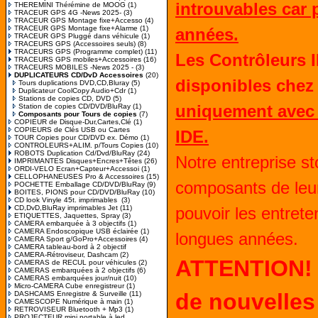
introuvables car 
THEREMINI Thérémine de MOOG
(1)
TRACEUR GPS 4G -News 2025-
(3)
TRACEUR GPS Montage fixe+Accesso
(4)
TRACEUR GPS Montage fixe+Alarme
(1)
années.
TRACEUR GPS Pluggé dans véhicule
(1)
TRACEURS GPS (Accessoires seuls)
(8)
TRACEURS GPS (Programme complet)
(11)
Les Contrôleurs 
TRACEURS GPS mobiles+Accessoires
(16)
TRACEURS MOBILES -News 2025 -
(3)
DUPLICATEURS CD/DvD Accessoires
(20)
disponibles chez
Tours duplications DVD,CD,Bluray
(5)
Duplicateur CoolCopy Audio+Cdr
(1)
Stations de copies CD, DVD
(5)
uniquement avec 
Station de copies CD/DVD/BluRay
(1)
Composants pour Tours de copies
(7)
COPIEUR de Disque-Dur,Cartes,Clé
(1)
COPIEURS de Clés USB ou Cartes
IDE.
TOUR Copies pour CD/DVD ex. Démo
(1)
CONTROLEURS+ALIM. p/Tours Copies
(10)
ROBOTS Duplication Cd/Dvd/BluRay
(24)
Notre entreprise st
IMPRIMANTES Disques+Encres+Têtes
(26)
ORDI-VELO Ecran+Capteur+Accessoi
(1)
CELLOPHANEUSES Pro & Accessoires
(15)
composants de leu
POCHETTE Emballage CD/DVD/BluRay
(9)
BOITES, PIONS pour CD/DVD/BluRay
(10)
CD look Vinyle 45t. imprimables
(3)
CD,DvD,BluRay imprimables Jet
(11)
pouvoir les entret
ETIQUETTES, Jaquettes, Spray
(3)
CAMERA embarquée à 3 objectifs
(1)
CAMERA Endoscopique USB éclairée
(1)
longues années.
CAMERA Sport g/GoPro+Accessoires
(4)
CAMERA tableau-bord à 2 objectif
CAMERA-Rétroviseur, Dashcam
(2)
ATTENTION! 
CAMERAS de RECUL pour véhicules
(2)
CAMERAS embarquées à 2 objectifs
(6)
CAMERAS embarquées jour/nuit
(10)
Micro-CAMERA Cube enregistreur
(1)
de nouvelles 
DASHCAMS Enregistre & Surveille
(11)
CAMESCOPE Numérique à main
(1)
RETROVISEUR Bluetooth + Mp3
(1)
PROJECTEUR mini portable à led