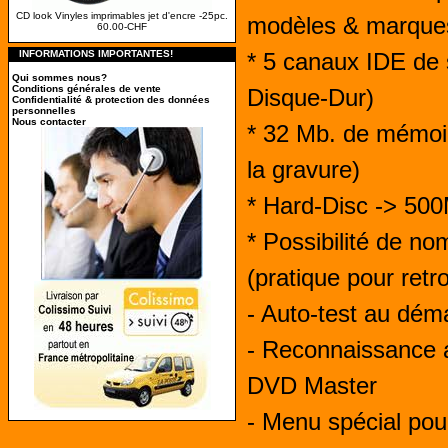
CD look Vinyles imprimables jet d'encre -25pc.
modèles & marque
60.00-CHF
INFORMATIONS IMPORTANTES!
* 5 canaux IDE de 
Qui sommes nous?
Conditions générales de vente
Disque-Dur)
Confidentialité & protection des données
personnelles
Nous contacter
* 32 Mb. de mémoire
la gravure)
* Hard-Disc -> 5
* Possibilité de no
(pratique pour retr
- Auto-test au dém
- Reconnaissance 
DVD Master
- Menu spécial pou