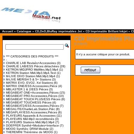
Accueil
»
Catalogue
»
CD,DvD,BluRay imprimables Jet
»
CD Imprimable Brillant Inkjet
»
C
CDr Imprimables Phot
[CdrBrill]
Il n'y a aucune critique pour ce produit.
*** CATEGORIES DES PRODUITS ***
-
CHARLIE LAB Revisés+Accessoires
(3)
CHARLIE LAB/ESS Pièces détachées
(28)
KETRON MIDJPRO Midifiles,Mp3,Mp4
(1)
KETRON Station Midi,Mp3,Mp4,Text
(1)
M-LIVE DIVO Station:Midi,Mp3,Mp4
(1)
M-LIVE MERISH 5 & 5+ Stations
(3)
MATRIX EVO, EVO2, Xxl Stations
(6)
MATRIX ONE/ESS Accessoires,Pièce
(4)
MBLASTER 1 & 2/EES Pièces
(3)
MEGABEAT ONE+Accessoires,Pièces
(15)
MEGABEAT PRO Accessoires,Pièces
(10)
MEGABEAT TOUCH PLUS/ESS Pièces
(8)
MEGABEAT TOUCH/ESS Pièces
(4)
MEGABEAT2/ESS Accessoires,Pièces
(7)
MEGALITE/CharlieLab,Station,Pièc
(8)
MEGAPLAY/ESS Accessoires,Pièces
(6)
PLAYEURS Appareils & Accessoires
(11)
PLAYEURS Mid-Mp3 reconditionés
(3)
PLAYEURS Stations Midi,Mp3,Mp4
(7)
DOEPFER Synthé+Modules+Interface
(7)
MOOG Synthés: DFAM Module
(2)
THEREMINI Thérémine de MOOG
(1)