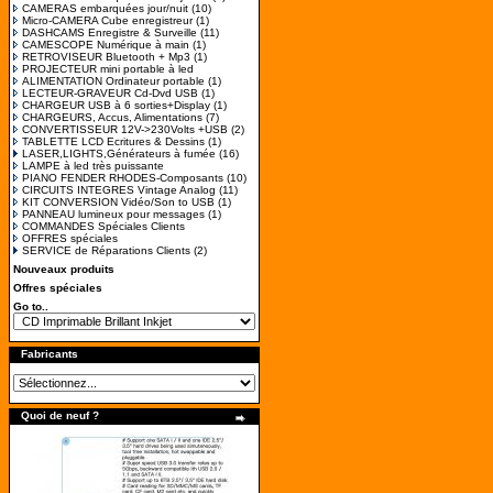
CAMERAS embarquées jour/nuit
(10)
Micro-CAMERA Cube enregistreur
(1)
DASHCAMS Enregistre & Surveille
(11)
CAMESCOPE Numérique à main
(1)
RETROVISEUR Bluetooth + Mp3
(1)
PROJECTEUR mini portable à led
ALIMENTATION Ordinateur portable
(1)
LECTEUR-GRAVEUR Cd-Dvd USB
(1)
CHARGEUR USB à 6 sorties+Display
(1)
CHARGEURS, Accus, Alimentations
(7)
CONVERTISSEUR 12V->230Volts +USB
(2)
TABLETTE LCD Ecritures & Dessins
(1)
LASER,LIGHTS,Générateurs à fumée
(16)
LAMPE à led très puissante
PIANO FENDER RHODES-Composants
(10)
CIRCUITS INTEGRES Vintage Analog
(11)
KIT CONVERSION Vidéo/Son to USB
(1)
PANNEAU lumineux pour messages
(1)
COMMANDES Spéciales Clients
OFFRES spéciales
SERVICE de Réparations Clients
(2)
Nouveaux produits
Offres spéciales
Go to..
Fabricants
Quoi de neuf ?