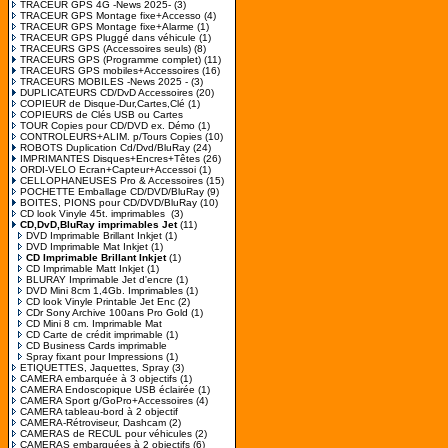
TRACEUR GPS 4G -News 2025-
(3)
TRACEUR GPS Montage fixe+Accesso
(4)
TRACEUR GPS Montage fixe+Alarme
(1)
TRACEUR GPS Pluggé dans véhicule
(1)
TRACEURS GPS (Accessoires seuls)
(8)
TRACEURS GPS (Programme complet)
(11)
TRACEURS GPS mobiles+Accessoires
(16)
TRACEURS MOBILES -News 2025 -
(3)
DUPLICATEURS CD/DvD Accessoires
(20)
COPIEUR de Disque-Dur,Cartes,Clé
(1)
COPIEURS de Clés USB ou Cartes
TOUR Copies pour CD/DVD ex. Démo
(1)
CONTROLEURS+ALIM. p/Tours Copies
(10)
ROBOTS Duplication Cd/Dvd/BluRay
(24)
IMPRIMANTES Disques+Encres+Têtes
(26)
ORDI-VELO Ecran+Capteur+Accessoi
(1)
CELLOPHANEUSES Pro & Accessoires
(15)
POCHETTE Emballage CD/DVD/BluRay
(9)
BOITES, PIONS pour CD/DVD/BluRay
(10)
CD look Vinyle 45t. imprimables
(3)
CD,DvD,BluRay imprimables Jet
(11)
DVD Imprimable Brillant Inkjet
(1)
DVD Imprimable Mat Inkjet
(1)
CD Imprimable Brillant Inkjet
(1)
CD Imprimable Matt Inkjet
(1)
BLURAY Imprimable Jet d'encre
(1)
DVD Mini 8cm 1,4Gb. Imprimables
(1)
CD look Vinyle Printable Jet Enc
(2)
CDr Sony Archive 100ans Pro Gold
(1)
CD Mini 8 cm. Imprimable Mat
CD Carte de crédit imprimable
(1)
CD Business Cards imprimable
Spray fixant pour Impressions
(1)
ETIQUETTES, Jaquettes, Spray
(3)
CAMERA embarquée à 3 objectifs
(1)
CAMERA Endoscopique USB éclairée
(1)
CAMERA Sport g/GoPro+Accessoires
(4)
CAMERA tableau-bord à 2 objectif
CAMERA-Rétroviseur, Dashcam
(2)
CAMERAS de RECUL pour véhicules
(2)
CAMERAS embarquées à 2 objectifs
(6)