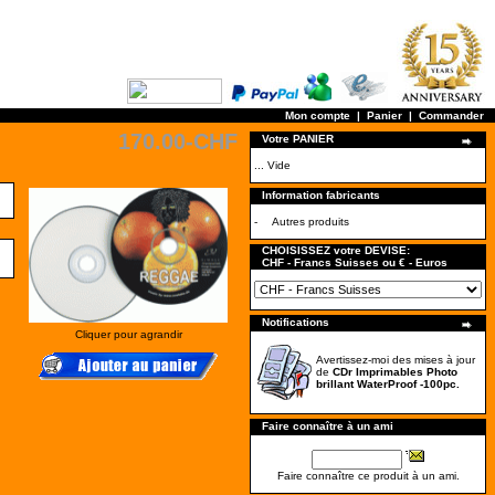
Mon compte
|
Panier
|
Commander
170.00-CHF
Votre PANIER
... Vide
Information fabricants
-
Autres produits
CHOISISSEZ votre DEVISE:
CHF - Francs Suisses ou € - Euros
Notifications
Cliquer pour agrandir
Avertissez-moi des mises à jour
de
CDr Imprimables Photo
brillant WaterProof -100pc.
Faire connaître à un ami
Faire connaître ce produit à un ami.