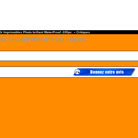
Dr Imprimables Photo brillant WaterProof -100pc.
»
Critiques
o brillant WaterProof -100pc.