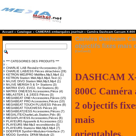
Accueil
»
Catalogue
»
CAMERAS embarquées jour/nuit
»
Caméra Dashcam Carcam X-800 à 2
Caméra Dashcam Car
objectifs fixes mais 
[CarCam3]
*** CATEGORIES DES PRODUITS ***
-
CHARLIE LAB Revisés+Accessoires
(3)
CHARLIE LAB/ESS Pièces détachées
(28)
DASHCAM
X
KETRON MIDJPRO Midifiles,Mp3,Mp4
(1)
KETRON Station Midi,Mp3,Mp4,Text
(1)
M-LIVE DIVO Station:Midi,Mp3,Mp4
(1)
M-LIVE MERISH 5 & 5+ Stations
(3)
800C Caméra 
MATRIX EVO, EVO2, Xxl Stations
(6)
MATRIX ONE/ESS Accessoires,Pièce
(4)
MBLASTER 1 & 2/EES Pièces
(3)
MEGABEAT ONE+Accessoires,Pièces
(15)
MEGABEAT PRO Accessoires,Pièces
(10)
2 objectifs
fixe
MEGABEAT TOUCH PLUS/ESS Pièces
(8)
MEGABEAT TOUCH/ESS Pièces
(4)
MEGABEAT2/ESS Accessoires,Pièces
(7)
MEGALITE/CharlieLab,Station,Pièc
(8)
mais
MEGAPLAY/ESS Accessoires,Pièces
(6)
PLAYEURS Appareils & Accessoires
(11)
PLAYEURS Mid-Mp3 reconditionés
(3)
PLAYEURS Stations Midi,Mp3,Mp4
(7)
orientables,
DOEPFER Synthé+Modules+Interface
(7)
MOOG Synthés: DFAM Module
(2)