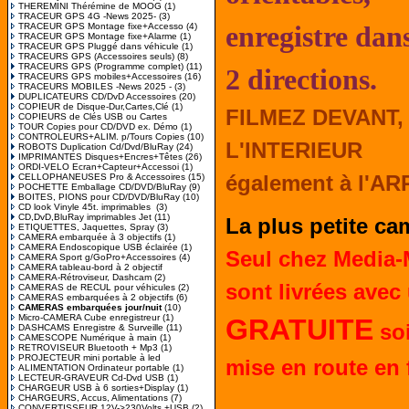
THEREMINI Thérémine de MOOG
(1)
TRACEUR GPS 4G -News 2025-
(3)
TRACEUR GPS Montage fixe+Accesso
(4)
enregistre dan
TRACEUR GPS Montage fixe+Alarme
(1)
TRACEUR GPS Pluggé dans véhicule
(1)
TRACEURS GPS (Accessoires seuls)
(8)
TRACEURS GPS (Programme complet)
(11)
2 directions.
TRACEURS GPS mobiles+Accessoires
(16)
TRACEURS MOBILES -News 2025 -
(3)
DUPLICATEURS CD/DvD Accessoires
(20)
COPIEUR de Disque-Dur,Cartes,Clé
(1)
FILMEZ DEVANT,
COPIEURS de Clés USB ou Cartes
TOUR Copies pour CD/DVD ex. Démo
(1)
CONTROLEURS+ALIM. p/Tours Copies
(10)
L'INTERIEUR
ROBOTS Duplication Cd/Dvd/BluRay
(24)
IMPRIMANTES Disques+Encres+Têtes
(26)
ORDI-VELO Ecran+Capteur+Accessoi
(1)
également à l'AR
CELLOPHANEUSES Pro & Accessoires
(15)
POCHETTE Emballage CD/DVD/BluRay
(9)
BOITES, PIONS pour CD/DVD/BluRay
(10)
CD look Vinyle 45t. imprimables
(3)
CD,DvD,BluRay imprimables Jet
(11)
La plus petite cam
ETIQUETTES, Jaquettes, Spray
(3)
CAMERA embarquée à 3 objectifs
(1)
CAMERA Endoscopique USB éclairée
(1)
Seul c
hez Media-
CAMERA Sport g/GoPro+Accessoires
(4)
CAMERA tableau-bord à 2 objectif
CAMERA-Rétroviseur, Dashcam
(2)
sont livrées avec
CAMERAS de RECUL pour véhicules
(2)
CAMERAS embarquées à 2 objectifs
(6)
CAMERAS embarquées jour/nuit
(10)
Micro-CAMERA Cube enregistreur
(1)
GRATUITE
so
DASHCAMS Enregistre & Surveille
(11)
CAMESCOPE Numérique à main
(1)
RETROVISEUR Bluetooth + Mp3
(1)
PROJECTEUR mini portable à led
mise en route en 
ALIMENTATION Ordinateur portable
(1)
LECTEUR-GRAVEUR Cd-Dvd USB
(1)
CHARGEUR USB à 6 sorties+Display
(1)
CHARGEURS, Accus, Alimentations
(7)
CONVERTISSEUR 12V->230Volts +USB
(2)