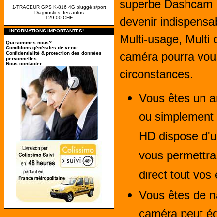
superbe Dashcam 
1-TRACEUR GPS K-816 4G pluggé s/port
Diagnostics des autos
129.00-CHF
devenir indispensab
INFORMATIONS IMPORTANTES!
Multi-usage, Multi 
Qui sommes nous?
Conditions générales de vente
caméra pourra vous
Confidentialité & protection des données
personnelles
Nous contacter
circonstances.
Vous êtes un a
ou simplement 
HD dispose d'u
vous permettra 
direct tout vos 
Vous êtes de n
caméra peut ég