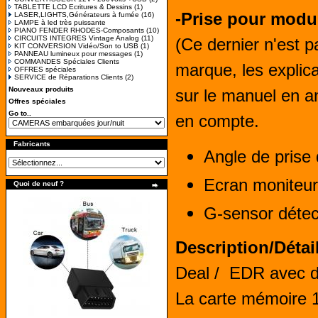
TABLETTE LCD Ecritures & Dessins
(1)
-Prise pour modu
LASER,LIGHTS,Générateurs à fumée
(16)
LAMPE à led très puissante
PIANO FENDER RHODES-Composants
(10)
CIRCUITS INTEGRES Vintage Analog
(11)
(Ce dernier n'est pa
KIT CONVERSION Vidéo/Son to USB
(1)
PANNEAU lumineux pour messages
(1)
COMMANDES Spéciales Clients
marque, les explic
OFFRES spéciales
SERVICE de Réparations Clients
(2)
Nouveaux produits
sur le manuel en a
Offres spéciales
Go to..
en compte.
Fabricants
Angle de prise 
Ecran moniteu
Quoi de neuf ?
G-sensor détec
Description/Détai
Deal / EDR avec d
La carte mémoire 1