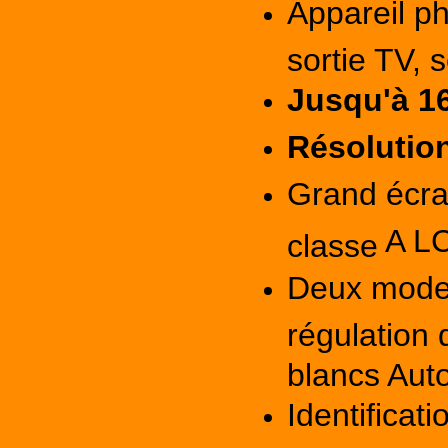
Appareil p
sortie TV, 
Jusqu'à 16
Résolution
Grand écr
A LC
classe
Deux modes
régulation
blancs Aut
Identificat