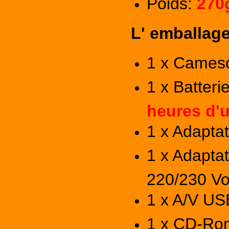
Poids:
270
L' emballag
1 x Cames
1 x Batterie
heures d'u
1 x Adapta
1 x Adapta
220/230 Vo
1 x A/V US
1 x CD-Ro