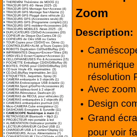
THEREMINI Thérémine de MOOG
(1)
TRACEUR GPS 4G -News 2025-
(3)
Zoom
TRACEUR GPS Montage fixe+Accesso
(4)
TRACEUR GPS Montage fixe+Alarme
(1)
TRACEUR GPS Pluggé dans véhicule
(1)
TRACEURS GPS (Accessoires seuls)
(8)
TRACEURS GPS (Programme complet)
(11)
TRACEURS GPS mobiles+Accessoires
(16)
Description:
TRACEURS MOBILES -News 2025 -
(3)
DUPLICATEURS CD/DvD Accessoires
(20)
COPIEUR de Disque-Dur,Cartes,Clé
(1)
COPIEURS de Clés USB ou Cartes
TOUR Copies pour CD/DVD ex. Démo
(1)
CONTROLEURS+ALIM. p/Tours Copies
(10)
Caméscop
ROBOTS Duplication Cd/Dvd/BluRay
(24)
IMPRIMANTES Disques+Encres+Têtes
(26)
ORDI-VELO Ecran+Capteur+Accessoi
(1)
CELLOPHANEUSES Pro & Accessoires
(15)
numérique
POCHETTE Emballage CD/DVD/BluRay
(9)
BOITES, PIONS pour CD/DVD/BluRay
(10)
CD look Vinyle 45t. imprimables
(3)
CD,DvD,BluRay imprimables Jet
(11)
résolution 
ETIQUETTES, Jaquettes, Spray
(3)
CAMERA embarquée à 3 objectifs
(1)
CAMERA Endoscopique USB éclairée
(1)
Avec zoom
CAMERA Sport g/GoPro+Accessoires
(4)
CAMERA tableau-bord à 2 objectif
CAMERA-Rétroviseur, Dashcam
(2)
CAMERAS de RECUL pour véhicules
(2)
CAMERAS embarquées à 2 objectifs
(6)
Design
co
CAMERAS embarquées jour/nuit
(10)
Micro-CAMERA Cube enregistreur
(1)
DASHCAMS Enregistre & Surveille
(11)
CAMESCOPE Numérique à main
(1)
Grand écra
RETROVISEUR Bluetooth + Mp3
(1)
PROJECTEUR mini portable à led
ALIMENTATION Ordinateur portable
(1)
LECTEUR-GRAVEUR Cd-Dvd USB
(1)
pour voir f
CHARGEUR USB à 6 sorties+Display
(1)
CHARGEURS, Accus, Alimentations
(7)
CONVERTISSEUR 12V->230Volts +USB
(2)