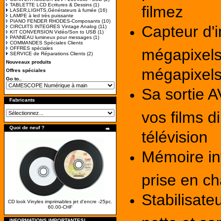
TABLETTE LCD Ecritures & Dessins
(1)
filmez
LASER,LIGHTS,Générateurs à fumée
(16)
LAMPE à led très puissante
PIANO FENDER RHODES-Composants
(10)
Capteur d
CIRCUITS INTEGRES Vintage Analog
(11)
KIT CONVERSION Vidéo/Son to USB
(1)
PANNEAU lumineux pour messages
(1)
COMMANDES Spéciales Clients
OFFRES spéciales
mégapixels 
SERVICE de Réparations Clients
(2)
Nouveaux produits
mégapixels 
Offres spéciales
Go to..
Sa sortie 
Fabricants
vos films d
Quoi de neuf ?
télévision
Mémoire in
prise en c
Stabilisate
CD look Vinyles imprimables jet d'encre -25pc.
60.00-CHF
INFORMATIONS IMPORTANTES!