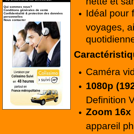
nette et sa
Qui sommes nous?
Idéal pour 
Conditions générales de vente
Confidentialité & protection des données
personnelles
Nous contacter
voyages, ai
quotidienn
Caractéristi
Caméra vid
1080p (192
Definition 
Zoom 16x
appareil p