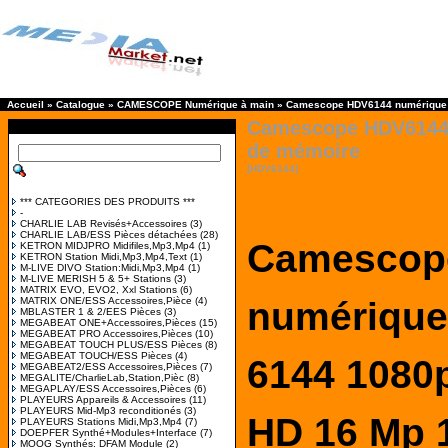
Accueil
»
Catalogue
»
CAMESCOPE Numérique à main
»
Camescope HDV6144 numérique 
Camescope HDV6144 
de mémoire
[HDV6144]
*** CATEGORIES DES PRODUITS ***
-
CHARLIE LAB Revisés+Accessoires
(3)
CHARLIE LAB/ESS Pièces détachées
(28)
Camescop
KETRON MIDJPRO Midifiles,Mp3,Mp4
(1)
KETRON Station Midi,Mp3,Mp4,Text
(1)
M-LIVE DIVO Station:Midi,Mp3,Mp4
(1)
M-LIVE MERISH 5 & 5+ Stations
(3)
MATRIX EVO, EVO2, Xxl Stations
(6)
MATRIX ONE/ESS Accessoires,Pièce
(4)
numérique
MBLASTER 1 & 2/EES Pièces
(3)
MEGABEAT ONE+Accessoires,Pièces
(15)
MEGABEAT PRO Accessoires,Pièces
(10)
MEGABEAT TOUCH PLUS/ESS Pièces
(8)
MEGABEAT TOUCH/ESS Pièces
(4)
6144
1080
MEGABEAT2/ESS Accessoires,Pièces
(7)
MEGALITE/CharlieLab,Station,Pièc
(8)
MEGAPLAY/ESS Accessoires,Pièces
(6)
PLAYEURS Appareils & Accessoires
(11)
PLAYEURS Mid-Mp3 reconditionés
(3)
HD 16 Mp 
PLAYEURS Stations Midi,Mp3,Mp4
(7)
DOEPFER Synthé+Modules+Interface
(7)
MOOG Synthés: DFAM Module
(2)