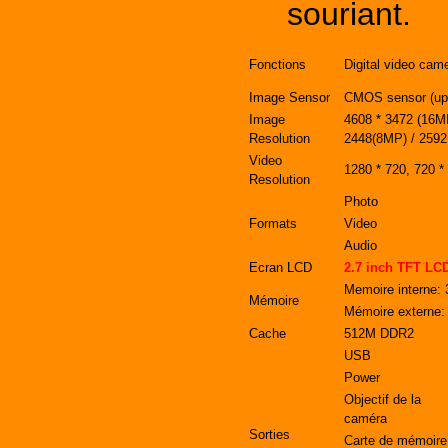
souriant.
Fonctions
Digital video cam
Image Sensor
CMOS sensor (up t
Image
4608 * 3472 (16MP
Resolution
2448(8MP) / 2592
Video
1280 * 720, 720 *
Resolution
Photo
Formats
Video
Audio
Ecran LCD
2.7 inch TFT LCD
Memoire interne:
Mémoire
Mémoire externe:
Cache
512M DDR2
USB
Power
Objectif de la
caméra
Sorties
Carte de mémoire