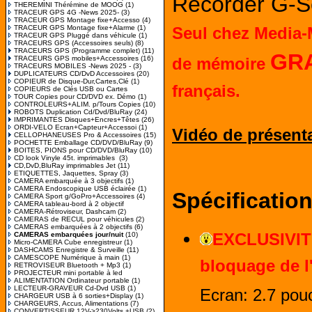
Recorder G-
THEREMINI Thérémine de MOOG
(1)
TRACEUR GPS 4G -News 2025-
(3)
TRACEUR GPS Montage fixe+Accesso
(4)
TRACEUR GPS Montage fixe+Alarme
(1)
Seul c
hez Media-M
TRACEUR GPS Pluggé dans véhicule
(1)
TRACEURS GPS (Accessoires seuls)
(8)
TRACEURS GPS (Programme complet)
(11)
GR
TRACEURS GPS mobiles+Accessoires
(16)
de mémoire
TRACEURS MOBILES -News 2025 -
(3)
DUPLICATEURS CD/DvD Accessoires
(20)
COPIEUR de Disque-Dur,Cartes,Clé
(1)
français.
COPIEURS de Clés USB ou Cartes
TOUR Copies pour CD/DVD ex. Démo
(1)
CONTROLEURS+ALIM. p/Tours Copies
(10)
ROBOTS Duplication Cd/Dvd/BluRay
(24)
IMPRIMANTES Disques+Encres+Têtes
(26)
ORDI-VELO Ecran+Capteur+Accessoi
(1)
Vidéo de présenta
CELLOPHANEUSES Pro & Accessoires
(15)
POCHETTE Emballage CD/DVD/BluRay
(9)
BOITES, PIONS pour CD/DVD/BluRay
(10)
CD look Vinyle 45t. imprimables
(3)
CD,DvD,BluRay imprimables Jet
(11)
ETIQUETTES, Jaquettes, Spray
(3)
CAMERA embarquée à 3 objectifs
(1)
CAMERA Endoscopique USB éclairée
(1)
Spécification
CAMERA Sport g/GoPro+Accessoires
(4)
CAMERA tableau-bord à 2 objectif
CAMERA-Rétroviseur, Dashcam
(2)
CAMERAS de RECUL pour véhicules
(2)
CAMERAS embarquées à 2 objectifs
(6)
EXCLUSIVIT
CAMERAS embarquées jour/nuit
(10)
Micro-CAMERA Cube enregistreur
(1)
DASHCAMS Enregistre & Surveille
(11)
CAMESCOPE Numérique à main
(1)
bloquage de l
RETROVISEUR Bluetooth + Mp3
(1)
PROJECTEUR mini portable à led
ALIMENTATION Ordinateur portable
(1)
LECTEUR-GRAVEUR Cd-Dvd USB
(1)
Ecran: 2.7 pou
CHARGEUR USB à 6 sorties+Display
(1)
CHARGEURS, Accus, Alimentations
(7)
CONVERTISSEUR 12V->230Volts +USB
(2)