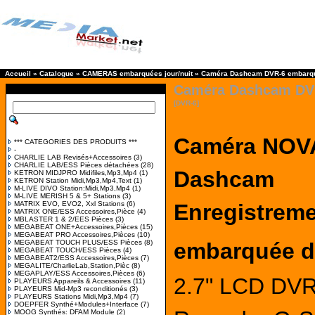
Accueil
»
Catalogue
»
CAMERAS embarquées jour/nuit
»
Caméra Dashcam DVR-6 embarqué
Caméra Dashcam DVR
[DVR-6]
Caméra
NOV
*** CATEGORIES DES PRODUITS ***
-
CHARLIE LAB Revisés+Accessoires
(3)
CHARLIE LAB/ESS Pièces détachées
(28)
Dashcam
KETRON MIDJPRO Midifiles,Mp3,Mp4
(1)
KETRON Station Midi,Mp3,Mp4,Text
(1)
M-LIVE DIVO Station:Midi,Mp3,Mp4
(1)
M-LIVE MERISH 5 & 5+ Stations
(3)
MATRIX EVO, EVO2, Xxl Stations
(6)
Enregistreme
MATRIX ONE/ESS Accessoires,Pièce
(4)
MBLASTER 1 & 2/EES Pièces
(3)
MEGABEAT ONE+Accessoires,Pièces
(15)
MEGABEAT PRO Accessoires,Pièces
(10)
MEGABEAT TOUCH PLUS/ESS Pièces
(8)
embarquée di
MEGABEAT TOUCH/ESS Pièces
(4)
MEGABEAT2/ESS Accessoires,Pièces
(7)
MEGALITE/CharlieLab,Station,Pièc
(8)
MEGAPLAY/ESS Accessoires,Pièces
(6)
2.7" LCD DVR
PLAYEURS Appareils & Accessoires
(11)
PLAYEURS Mid-Mp3 reconditionés
(3)
PLAYEURS Stations Midi,Mp3,Mp4
(7)
DOEPFER Synthé+Modules+Interface
(7)
MOOG Synthés: DFAM Module
(2)