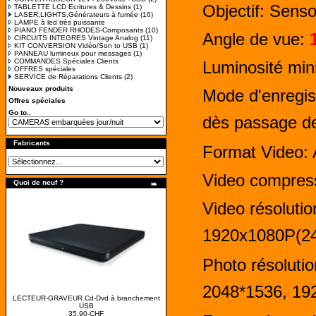
Objectif: Sens
TABLETTE LCD Ecritures & Dessins
(1)
LASER,LIGHTS,Générateurs à fumée
(16)
LAMPE à led très puissante
PIANO FENDER RHODES-Composants
(10)
Angle de vue:
CIRCUITS INTEGRES Vintage Analog
(11)
KIT CONVERSION Vidéo/Son to USB
(1)
PANNEAU lumineux pour messages
(1)
COMMANDES Spéciales Clients
Luminosité mi
OFFRES spéciales
SERVICE de Réparations Clients
(2)
Nouveaux produits
Mode d'enregis
Offres spéciales
Go to..
dès passage dev
Fabricants
Format Video: 
Video compres
Quoi de neuf ?
Video résolutio
1920x1080P(24
Photo résoluti
2048*1536, 19
LECTEUR-GRAVEUR Cd-Dvd à branchement
USB
35.90-CHF