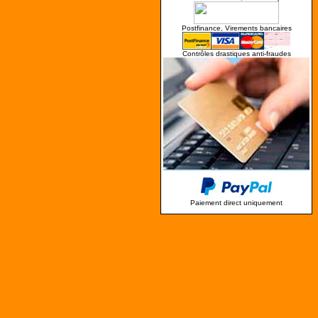
Postfinance, Virements bancaires
Contrôles drastiques anti-fraudes
Paiement direct uniquement