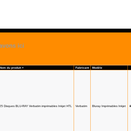
avons ici
Nom du produit +
Fabricant
Modèle
25 Disques BLU-RAY Verbatim imprimables Inkjet HTL
Verbatim
Bluray Imprimables Inkjet