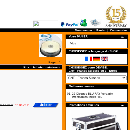
Mon compte
|
Panier
|
Commander
Votre PANIER
... Vide
CHOISISSEZ le language du SHOP
Page :
1
Prix
Acheter maintenant
CHOISISSEZ votre DEVISE:
CHF - Francs Suisses ou € - Euros
Meilleures ventes
01.
25 Disques BLU-RAY Verbatim
imprimables Inkjet HTL
Promotions actuelles
85.00-CHF
35.00-CHF