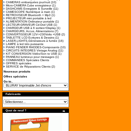
CAMERAS embarquées jour/nuit
(10)
Micro-CAMERA Cube enregistreur
(1)
DASHCAMS Enregistre & Surveille
(11)
CAMESCOPE Numérique à main
(1)
RETROVISEUR Bluetooth + Mp3
(1)
PROJECTEUR mini portable à led
ALIMENTATION Ordinateur portable
(1)
LECTEUR-GRAVEUR Cd-Dvd USB
(1)
CHARGEUR USB à 6 sorties+Display
(1)
CHARGEURS, Accus, Alimentations
(7)
CONVERTISSEUR 12V->230Volts +USB
(2)
TABLETTE LCD Ecritures & Dessins
(1)
LASER,LIGHTS,Générateurs à fumée
(16)
LAMPE à led très puissante
PIANO FENDER RHODES-Composants
(10)
CIRCUITS INTEGRES Vintage Analog
(11)
KIT CONVERSION Vidéo/Son to USB
(1)
PANNEAU lumineux pour messages
(1)
COMMANDES Spéciales Clients
OFFRES spéciales
SERVICE de Réparations Clients
(2)
Nouveaux produits
Offres spéciales
Go to..
Fabricants
Quoi de neuf ?