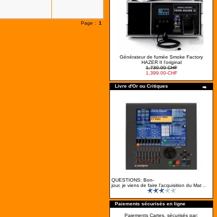
Page :
1
Générateur de fumée Smoke Factory
HAZER II l’original
1,730.00-CHF
1,399.00-CHF
Livre d'Or ou Critiques
QUESTIONS: Bon-
jour, je viens de faire l'acquisition du Mat ..
Paiements sécurisés en ligne
Paiements Cartes, sécurisés par: