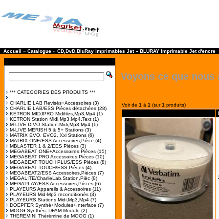
Accueil
»
Catalogue
»
CD,DvD,BluRay imprimables Jet
»
BLURAY Imprimable Jet d'encre
Voyons ce que nous 
*** CATEGORIES DES PRODUITS ***
-
CHARLIE LAB Revisés+Accessoires
(3)
Voir de
1
à
1
(sur
1
produits)
CHARLIE LAB/ESS Pièces détachées
(28)
KETRON MIDJPRO Midifiles,Mp3,Mp4
(1)
KETRON Station Midi,Mp3,Mp4,Text
(1)
M-LIVE DIVO Station:Midi,Mp3,Mp4
(1)
M-LIVE MERISH 5 & 5+ Stations
(3)
MATRIX EVO, EVO2, Xxl Stations
(6)
MATRIX ONE/ESS Accessoires,Pièce
(4)
MBLASTER 1 & 2/EES Pièces
(3)
MEGABEAT ONE+Accessoires,Pièces
(15)
MEGABEAT PRO Accessoires,Pièces
(10)
MEGABEAT TOUCH PLUS/ESS Pièces
(8)
MEGABEAT TOUCH/ESS Pièces
(4)
MEGABEAT2/ESS Accessoires,Pièces
(7)
MEGALITE/CharlieLab,Station,Pièc
(8)
MEGAPLAY/ESS Accessoires,Pièces
(6)
PLAYEURS Appareils & Accessoires
(11)
PLAYEURS Mid-Mp3 reconditionés
(3)
PLAYEURS Stations Midi,Mp3,Mp4
(7)
DOEPFER Synthé+Modules+Interface
(7)
MOOG Synthés: DFAM Module
(2)
THEREMINI Thérémine de MOOG
(1)