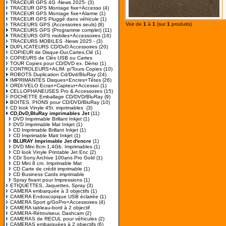
TRACEUR GPS 4G -News 2025-
(3)
TRACEUR GPS Montage fixe+Accesso
(4)
TRACEUR GPS Montage fixe+Alarme
(1)
TRACEUR GPS Pluggé dans véhicule
(1)
Voir de
1
à
1
(sur
1
produits)
TRACEURS GPS (Accessoires seuls)
(8)
TRACEURS GPS (Programme complet)
(11)
TRACEURS GPS mobiles+Accessoires
(16)
TRACEURS MOBILES -News 2025 -
(3)
DUPLICATEURS CD/DvD Accessoires
(20)
COPIEUR de Disque-Dur,Cartes,Clé
(1)
COPIEURS de Clés USB ou Cartes
TOUR Copies pour CD/DVD ex. Démo
(1)
CONTROLEURS+ALIM. p/Tours Copies
(10)
ROBOTS Duplication Cd/Dvd/BluRay
(24)
IMPRIMANTES Disques+Encres+Têtes
(26)
ORDI-VELO Ecran+Capteur+Accessoi
(1)
CELLOPHANEUSES Pro & Accessoires
(15)
POCHETTE Emballage CD/DVD/BluRay
(9)
BOITES, PIONS pour CD/DVD/BluRay
(10)
CD look Vinyle 45t. imprimables
(3)
CD,DvD,BluRay imprimables Jet
(11)
DVD Imprimable Brillant Inkjet
(1)
DVD Imprimable Mat Inkjet
(1)
CD Imprimable Brillant Inkjet
(1)
CD Imprimable Matt Inkjet
(1)
BLURAY Imprimable Jet d'encre
(1)
DVD Mini 8cm 1,4Gb. Imprimables
(1)
CD look Vinyle Printable Jet Enc
(2)
CDr Sony Archive 100ans Pro Gold
(1)
CD Mini 8 cm. Imprimable Mat
CD Carte de crédit imprimable
(1)
CD Business Cards imprimable
Spray fixant pour Impressions
(1)
ETIQUETTES, Jaquettes, Spray
(3)
CAMERA embarquée à 3 objectifs
(1)
CAMERA Endoscopique USB éclairée
(1)
CAMERA Sport g/GoPro+Accessoires
(4)
CAMERA tableau-bord à 2 objectif
CAMERA-Rétroviseur, Dashcam
(2)
CAMERAS de RECUL pour véhicules
(2)
CAMERAS embarquées à 2 objectifs
(6)