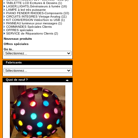
TABLETTE LCD Ecritures & Dessins
(1)
LASER,LIGHTS,Générateurs à fumée
(16)
LAMPE à led très puissante
PIANO FENDER RHODES-Composants
(10)
CIRCUITS INTEGRES Vintage Analog
(11)
KIT CONVERSION Vidéo/Son to USB
(1)
PANNEAU lumineux pour messages
(1)
COMMANDES Spéciales Clients
OFFRES spéciales
SERVICE de Réparations Clients
(2)
Nouveaux produits
Offres spéciales
Go to..
Fabricants
Quoi de neuf ?