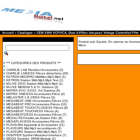
Accueil
»
Catalogue
»
CEM 3389 VCF/VCA, Dual 4-Pôles low-pass Voltage Controlled Filte
Produit soit: Epuisé, En attente du fourni
Merci
*** CATEGORIES DES PRODUITS ***
-
CHARLIE LAB Revisés+Accessoires
(3)
CHARLIE LAB/ESS Pièces détachées
(28)
KETRON MIDJPRO Midifiles,Mp3,Mp4
(1)
KETRON Station Midi,Mp3,Mp4,Text
(1)
M-LIVE DIVO Station:Midi,Mp3,Mp4
(1)
M-LIVE MERISH 5 & 5+ Stations
(3)
MATRIX EVO, EVO2, Xxl Stations
(6)
MATRIX ONE/ESS Accessoires,Pièce
(4)
MBLASTER 1 & 2/EES Pièces
(3)
MEGABEAT ONE+Accessoires,Pièces
(15)
MEGABEAT PRO Accessoires,Pièces
(10)
MEGABEAT TOUCH PLUS/ESS Pièces
(8)
MEGABEAT TOUCH/ESS Pièces
(4)
MEGABEAT2/ESS Accessoires,Pièces
(7)
MEGALITE/CharlieLab,Station,Pièc
(8)
MEGAPLAY/ESS Accessoires,Pièces
(6)
PLAYEURS Appareils & Accessoires
(11)
PLAYEURS Mid-Mp3 reconditionés
(3)
PLAYEURS Stations Midi,Mp3,Mp4
(7)
DOEPFER Synthé+Modules+Interface
(7)
MOOG Synthés: DFAM Module
(2)