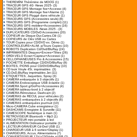
THEREMINI Thérémine de MOOG
(1)
TRACEUR GPS 4G -News 2025-
(3)
TRACEUR GPS Montage fixe+Accesso
(4)
TRACEUR GPS Montage fixe+Alarme
(1)
TRACEUR GPS Pluggé dans véhicule
(1)
TRACEURS GPS (Accessoires seuls)
(8)
TRACEURS GPS (Programme complet)
(11)
TRACEURS GPS mobiles+Accessoires
(16)
TRACEURS MOBILES -News 2025 -
(3)
DUPLICATEURS CD/DvD Accessoires
(20)
COPIEUR de Disque-Dur,Cartes,Clé
(1)
COPIEURS de Clés USB ou Cartes
TOUR Copies pour CD/DVD ex. Démo
(1)
CONTROLEURS+ALIM. p/Tours Copies
(10)
ROBOTS Duplication Cd/Dvd/BluRay
(24)
IMPRIMANTES Disques+Encres+Têtes
(26)
ORDI-VELO Ecran+Capteur+Accessoi
(1)
CELLOPHANEUSES Pro & Accessoires
(15)
POCHETTE Emballage CD/DVD/BluRay
(9)
BOITES, PIONS pour CD/DVD/BluRay
(10)
CD look Vinyle 45t. imprimables
(3)
CD,DvD,BluRay imprimables Jet
(11)
ETIQUETTES, Jaquettes, Spray
(3)
CAMERA embarquée à 3 objectifs
(1)
CAMERA Endoscopique USB éclairée
(1)
CAMERA Sport g/GoPro+Accessoires
(4)
CAMERA tableau-bord à 2 objectif
CAMERA-Rétroviseur, Dashcam
(2)
CAMERAS de RECUL pour véhicules
(2)
CAMERAS embarquées à 2 objectifs
(6)
CAMERAS embarquées jour/nuit
(10)
Micro-CAMERA Cube enregistreur
(1)
DASHCAMS Enregistre & Surveille
(11)
CAMESCOPE Numérique à main
(1)
RETROVISEUR Bluetooth + Mp3
(1)
PROJECTEUR mini portable à led
ALIMENTATION Ordinateur portable
(1)
LECTEUR-GRAVEUR Cd-Dvd USB
(1)
CHARGEUR USB à 6 sorties+Display
(1)
CHARGEURS, Accus, Alimentations
(7)
CONVERTISSEUR 12V->230Volts +USB
(2)